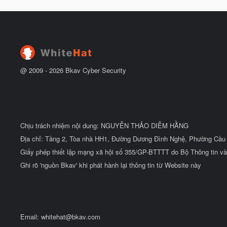
à
đ
y
ầ
b
u
ắ
t
đ
ầ
u
@ 2009 -
2026
Bkav Cyber Security
Chịu trách nhiệm nội dung: NGUYỄN THẢO DIỄM HẰNG
Địa chỉ: Tầng 2, Tòa nhà HH1, Đường Dương Đình Nghệ, Phường Cầu 
Giấy phép thiết lập mạng xã hội số 355/GP-BTTTT do Bộ Thông tin và
Ghi rõ 'nguồn Bkav' khi phát hành lại thông tin từ Website này
Email:
whitehat@bkav.com