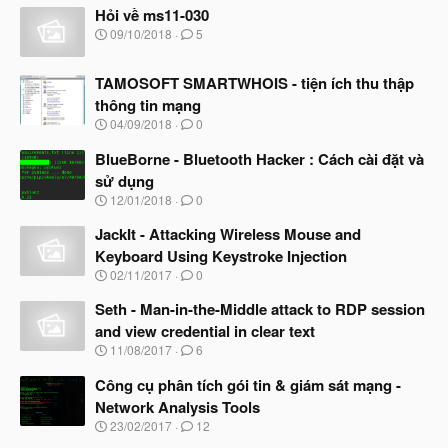
Hỏi về ms11-030
N
09/10/2018
5
g
à
TAMOSOFT SMARTWHOIS - tiện ích thu thập
y
b
thông tin mạng
ắ
N
04/09/2018
0
t
g
đ
à
BlueBorne - Bluetooth Hacker : Cách cài đặt và
ầ
y
u
sử dụng
b
N
12/01/2018
0
ắ
g
t
à
JackIt - Attacking Wireless Mouse and
đ
y
ầ
Keyboard Using Keystroke Injection
b
u
N
02/11/2017
0
ắ
g
t
à
Seth - Man-in-the-Middle attack to RDP session
đ
y
ầ
and view credential in clear text
b
u
N
11/08/2017
6
ắ
g
t
à
Công cụ phân tích gói tin & giám sát mạng -
đ
y
ầ
Network Analysis Tools
b
u
N
23/02/2017
12
ắ
g
t