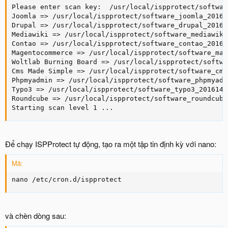
Please enter scan key:  /usr/local/ispprotect/softwar
Joomla => /usr/local/ispprotect/software_joomla_20161
Drupal => /usr/local/ispprotect/software_drupal_20161
Mediawiki => /usr/local/ispprotect/software_mediawiki
Contao => /usr/local/ispprotect/software_contao_20161
Magentocommerce => /usr/local/ispprotect/software_mag
Woltlab Burning Board => /usr/local/ispprotect/softwa
Cms Made Simple => /usr/local/ispprotect/software_cms
Phpmyadmin => /usr/local/ispprotect/software_phpmyadm
Typo3 => /usr/local/ispprotect/software_typo3_2016140
Roundcube => /usr/local/ispprotect/software_roundcube
Starting scan level 1 ...
Để chạy ISPProtect tự động, tạo ra một tập tin định kỳ với nano:
Mã:
nano /etc/cron.d/ispprotect
và chèn dòng sau: