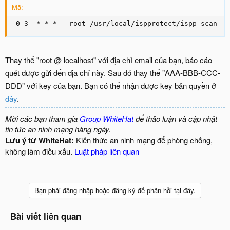
Mã:
 0 3  * * *   root /usr/local/ispprotect/ispp_scan --
Thay thế "root @ localhost" với địa chỉ email của bạn, báo cáo
quét được gửi đến địa chỉ này. Sau đó thay thế "AAA-BBB-CCC-
DDD" với key của bạn. Bạn có thể nhận được key bản quyền ở
đây
.
Mời các bạn tham gia
Group WhiteHat
để thảo luận và cập nhật
tin tức an ninh mạng hàng ngày.
Lưu ý từ WhiteHat:
Kiến thức an ninh mạng để phòng chống,
không làm điều xấu.
Luật pháp liên quan
Bạn phải đăng nhập hoặc đăng ký để phản hồi tại đây.
Bài viết liên quan