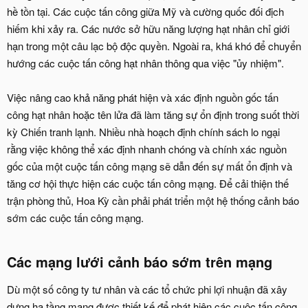
hề tồn tại. Các cuộc tấn công giữa Mỹ và cường quốc đối địch
hiếm khi xảy ra. Các nước sở hữu năng lượng hạt nhân chỉ giới
hạn trong một câu lạc bộ độc quyền. Ngoài ra, khá khó để chuyển
hướng các cuộc tấn công hạt nhân thông qua việc "ủy nhiệm".
Việc nâng cao khả năng phát hiện và xác định nguồn gốc tấn
công hạt nhân hoặc tên lửa đã làm tăng sự ổn định trong suốt thời
kỳ Chiến tranh lạnh. Nhiều nhà hoạch định chính sách lo ngại
rằng việc không thể xác định nhanh chóng và chính xác nguồn
gốc của một cuộc tấn công mạng sẽ dẫn đến sự mất ổn định và
tăng cơ hội thực hiện các cuộc tấn công mạng. Để cải thiện thế
trận phòng thủ, Hoa Kỳ cần phải phát triển một hệ thống cảnh báo
sớm các cuộc tấn công mạng.
Các mạng lưới cảnh báo sớm trên mạng
Dù một số công ty tư nhân và các tổ chức phi lợi nhuận đã xây
dựng hạ tầng mạng được thiết kế để phát hiện các cuộc tấn công