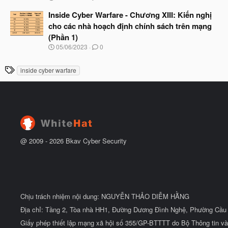
đ
g
ầ
à
Inside Cyber Warfare - Chương XIII: Kiến nghị
u
y
cho các nhà hoạch định chính sách trên mạng
b
(Phần 1)
ắ
t
N
05/06/2023
0
đ
g
ầ
à
T
u
inside cyber warfare
y
h
b
ắ
ẻ
t
đ
ầ
u
@ 2009 -
2026
Bkav Cyber Security
Chịu trách nhiệm nội dung: NGUYỄN THẢO DIỄM HẰNG
Địa chỉ: Tầng 2, Tòa nhà HH1, Đường Dương Đình Nghệ, Phường Cầu 
Giấy phép thiết lập mạng xã hội số 355/GP-BTTTT do Bộ Thông tin và