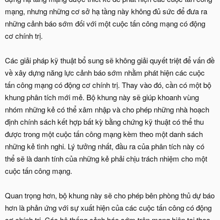
mạng, nhưng những cơ sở hạ tầng này không đủ sức để đưa ra
những cảnh báo sớm đối với một cuộc tấn công mạng có động
cơ chính trị.
Các giải pháp kỹ thuật bổ sung sẽ không giải quyết triệt để vấn đề
về xây dựng năng lực cảnh báo sớm nhằm phát hiện các cuộc
tấn công mạng có động cơ chính trị. Thay vào đó, cần có một bộ
khung phân tích mới mẻ. Bộ khung này sẽ giúp khoanh vùng
nhóm những kẻ có thể xâm nhập và cho phép những nhà hoạch
định chính sách kết hợp bất kỳ bằng chứng kỹ thuật có thể thu
được trong một cuộc tấn công mạng kèm theo một danh sách
những kẻ tình nghi. Lý tưởng nhất, đầu ra của phân tích này có
thể sẽ là danh tính của những kẻ phải chịu trách nhiệm cho một
cuộc tấn công mạng.
Quan trọng hơn, bộ khung này sẽ cho phép bên phòng thủ dự báo
hơn là phản ứng với sự xuất hiện của các cuộc tấn công có động
cơ chính trị. Các hệ thống cảnh báo sớm trên mạng hiện tại theo