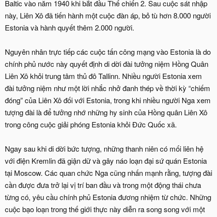
Baltic vào năm 1940 khi bắt đầu Thế chiến 2. Sau cuộc sát nhập
này, Liên Xô đã tiến hành một cuộc đàn áp, bỏ tù hơn 8.000 người
Estonia và hành quyết thêm 2.000 người.
Nguyên nhân trực tiếp các cuộc tấn công mạng vào Estonia là do
chính phủ nước này quyết định di dời đài tưởng niệm Hồng Quân
Liên Xô khỏi trung tâm thủ đô Tallinn. Nhiều người Estonia xem
đài tưởng niệm như một lời nhắc nhở đanh thép về thời kỳ “chiếm
đóng” của Liên Xô đối với Estonia, trong khi nhiều người Nga xem
tượng đài là để tưởng nhớ những hy sinh của Hồng quân Liên Xô
trong công cuộc giải phóng Estonia khỏi Đức Quốc xã.
Ngay sau khi di dời bức tượng, những thanh niên có mối liên hệ
với điện Kremlin đã giận dữ và gây náo loạn đại sứ quán Estonia
tại Moscow. Các quan chức Nga cũng nhấn mạnh rằng, tượng đài
cần được đưa trở lại vị trí ban đầu và trong một động thái chưa
từng có, yêu cầu chính phủ Estonia đương nhiệm từ chức. Những
cuộc bạo loạn trong thế giới thực này diễn ra song song với một