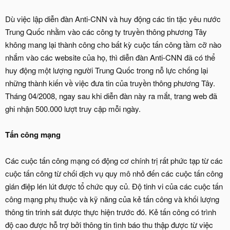
Dù việc lập diễn đàn Anti-CNN và huy động các tin tặc yêu nước
Trung Quốc nhằm vào các công ty truyền thông phương Tây
không mang lại thành công cho bất kỳ cuộc tấn công tầm cỡ nào
nhắm vào các website của họ, thì diễn đàn Anti-CNN đã có thể
huy động một lượng người Trung Quốc trong nỗ lực chống lại
những thành kiến về việc đưa tin của truyền thông phương Tây.
Tháng 04/2008, ngay sau khi diễn đàn này ra mắt, trang web đã
ghi nhận 500.000 lượt truy cập mỗi ngày.
Tấn công mạng
Các cuộc tấn công mạng có động cơ chính trị rất phức tạp từ các
cuộc tấn công từ chối dịch vụ quy mô nhỏ đến các cuộc tấn công
gián điệp lén lút được tổ chức quy củ. Độ tinh vi của các cuộc tấn
công mạng phụ thuộc và kỹ năng của kẻ tấn công và khối lượng
thông tin trinh sát được thực hiện trước đó. Kẻ tấn công có trình
độ cao được hỗ trợ bởi thông tin tình báo thu thập được từ việc