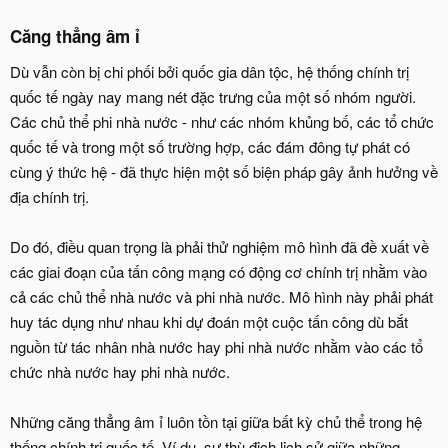
Căng thẳng âm ỉ
Dù vẫn còn bị chi phối bởi quốc gia dân tộc, hệ thống chính trị
quốc tế ngày nay mang nét đặc trưng của một số nhóm người.
Các chủ thể phi nhà nước - như các nhóm khủng bố, các tổ chức
quốc tế và trong một số trường hợp, các đám đông tự phát có
cùng ý thức hệ - đã thực hiện một số biện pháp gây ảnh hưởng về
địa chính trị.
Do đó, điều quan trọng là phải thử nghiệm mô hình đã đề xuất về
các giai đoạn của tấn công mạng có động cơ chính trị nhằm vào
cả các chủ thể nhà nước và phi nhà nước. Mô hình này phải phát
huy tác dụng như nhau khi dự đoán một cuộc tấn công dù bắt
nguồn từ tác nhân nhà nước hay phi nhà nước nhằm vào các tổ
chức nhà nước hay phi nhà nước.
Những căng thẳng âm ỉ luôn tồn tại giữa bất kỳ chủ thể trong hệ
thống chính trị quốc tế. Ví dụ, sự thù địch lịch sử giữa những