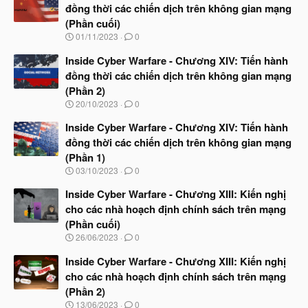
đồng thời các chiến dịch trên không gian mạng
(Phần cuối)
N
01/11/2023
0
g
à
Inside Cyber Warfare - Chương XIV: Tiến hành
y
đồng thời các chiến dịch trên không gian mạng
b
(Phần 2)
ắ
t
N
20/10/2023
0
đ
g
ầ
à
Inside Cyber Warfare - Chương XIV: Tiến hành
u
y
đồng thời các chiến dịch trên không gian mạng
b
(Phần 1)
ắ
t
N
03/10/2023
0
đ
g
ầ
à
Inside Cyber Warfare - Chương XIII: Kiến nghị
u
y
cho các nhà hoạch định chính sách trên mạng
b
(Phần cuối)
ắ
t
N
26/06/2023
0
đ
g
ầ
à
Inside Cyber Warfare - Chương XIII: Kiến nghị
u
y
cho các nhà hoạch định chính sách trên mạng
b
(Phần 2)
ắ
t
N
13/06/2023
0