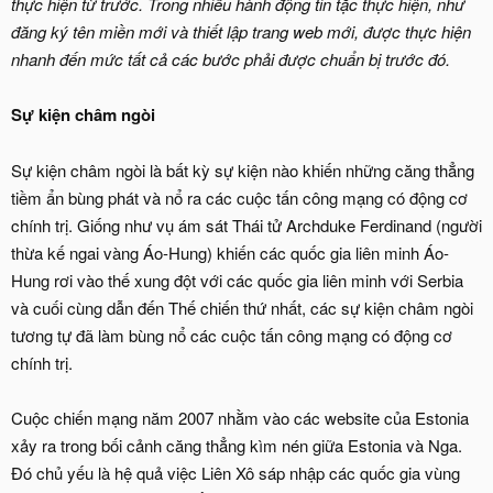
thực hiện từ trước. Trong nhiều hành động tin tặc thực hiện, như
đăng ký tên miền mới và thiết lập trang web mới, được thực hiện
nhanh đến mức tất cả các bước phải được chuẩn bị trước đó.
Sự kiện châm ngòi
Sự kiện châm ngòi là bất kỳ sự kiện nào khiến những căng thẳng
tiềm ẩn bùng phát và nổ ra các cuộc tấn công mạng có động cơ
chính trị. Giống như vụ ám sát Thái tử Archduke Ferdinand (người
thừa kế ngai vàng Áo-Hung) khiến các quốc gia liên minh Áo-
Hung rơi vào thế xung đột với các quốc gia liên minh với Serbia
và cuối cùng dẫn đến Thế chiến thứ nhất, các sự kiện châm ngòi
tương tự đã làm bùng nổ các cuộc tấn công mạng có động cơ
chính trị.
Cuộc chiến mạng năm 2007 nhằm vào các website của Estonia
xảy ra trong bối cảnh căng thẳng kìm nén giữa Estonia và Nga.
Đó chủ yếu là hệ quả việc Liên Xô sáp nhập các quốc gia vùng