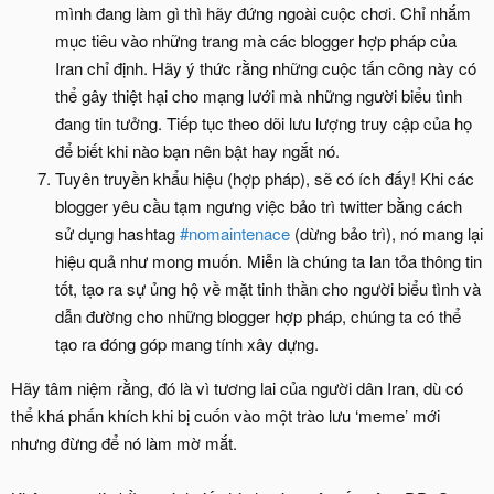
mình đang làm gì thì hãy đứng ngoài cuộc chơi. Chỉ nhắm
mục tiêu vào những trang mà các blogger hợp pháp của
Iran chỉ định. Hãy ý thức rằng những cuộc tấn công này có
thể gây thiệt hại cho mạng lưới mà những người biểu tình
đang tin tưởng. Tiếp tục theo dõi lưu lượng truy cập của họ
để biết khi nào bạn nên bật hay ngắt nó.
Tuyên truyền khẩu hiệu (hợp pháp), sẽ có ích đấy! Khi các
blogger yêu cầu tạm ngưng việc bảo trì twitter bằng cách
sử dụng hashtag
#nomaintenace
(dừng bảo trì), nó mang lại
hiệu quả như mong muốn. Miễn là chúng ta lan tỏa thông tin
tốt, tạo ra sự ủng hộ về mặt tinh thần cho người biểu tình và
dẫn đường cho những blogger hợp pháp, chúng ta có thể
tạo ra đóng góp mang tính xây dựng.
Hãy tâm niệm rằng, đó là vì tương lai của người dân Iran, dù có
thể khá phấn khích khi bị cuốn vào một trào lưu ‘meme’ mới
nhưng đừng để nó làm mờ mắt.