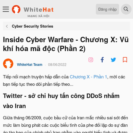
Đăng nhập
Cyber Security Stories
Inside Cyber Warfare - Chương X: Vũ
khí hóa mã độc (Phần 2)
WhiteHat Team
08/06/2022
Tiếp nối mạch truyện hấp dẫn của
Chương X - Phần 1
, mời các
bạn tiếp tục theo dõi phần tiếp theo...
Twitter - sở chỉ huy tấn công DDoS nhắm
vào Iran​
Giữa tháng 06/2009, cuộc bầu cử của Iran mắc nhiều sai sót đến
mức làm bùng phát các cuộc biểu tình của phe đối lập do sự đàn
áp tàn bạo của chính phủ Iran nhằm vào người biểu tình và được