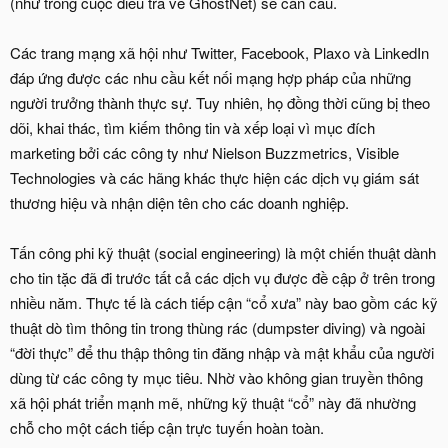
(như trong cuộc điều tra về GhostNet) sẽ cắn câu.
Các trang mạng xã hội như Twitter, Facebook, Plaxo và LinkedIn
đáp ứng được các nhu cầu kết nối mạng hợp pháp của những
người trưởng thành thực sự. Tuy nhiên, họ đồng thời cũng bị theo
dõi, khai thác, tìm kiếm thông tin và xếp loại vì mục đích
marketing bởi các công ty như Nielson Buzzmetrics, Visible
Technologies và các hãng khác thực hiện các dịch vụ giám sát
thương hiệu và nhận diện tên cho các doanh nghiệp.
Tấn công phi kỹ thuật (social engineering) là một chiến thuật dành
cho tin tặc đã đi trước tất cả các dịch vụ được đề cập ở trên trong
nhiều năm. Thực tế là cách tiếp cận “cổ xưa” này bao gồm các kỹ
thuật dò tìm thông tin trong thùng rác (dumpster diving) và ngoài
“đời thực” để thu thập thông tin đăng nhập và mật khẩu của người
dùng từ các công ty mục tiêu. Nhờ vào không gian truyền thông
xã hội phát triển mạnh mẽ, những kỹ thuật “cổ” này đã nhường
chỗ cho một cách tiếp cận trực tuyến hoàn toàn.