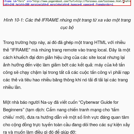
Hình 10-1: Các thẻ IFRAME nhúng một trang từ xa vào một trang
cục bộ
Trong trường hợp này, ai đó đã ghép một trang HTML với nhiều
thẻ “IFRAME” mà nhúng trang remote vào trang local. Đây là một
cách khuếch đại đơn giản hiệu ứng của các site local nhưng lại
ảnh hưởng đến việc làm giảm bớt các kết quả: máy của kẻ tấn
công sẽ chạy chậm lại trong tất cả các cuộc tấn công vì phải nạp
các thẻ và tiêu hao nhiều băng thông khi nó tải đi tải lại các trang
nhiều lần.
Một nhà báo người Na-uy đã viết cuốn “Cyberwar Guide for
Beginners” (tạm dịch: Cẩm nang chiến tranh mạng cho ‘tấm
chiếu’ mới), đưa ra hướng dẫn về một số lĩnh vực đáng quan tâm
cho cộng đồng trực tuyến toàn cầu đang dõi theo các sự kiện xảy
ra và muốn làm điều gì đó để giúp đỡ: