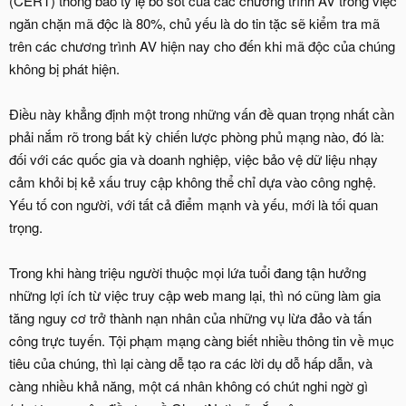
(CERT) thông báo tỷ lệ bỏ sót của các chương trình AV trong việc
ngăn chặn mã độc là 80%, chủ yếu là do tin tặc sẽ kiểm tra mã
trên các chương trình AV hiện nay cho đến khi mã độc của chúng
không bị phát hiện.
Điều này khẳng định một trong những vấn đề quan trọng nhất cần
phải nắm rõ trong bất kỳ chiến lược phòng phủ mạng nào, đó là:
đối với các quốc gia và doanh nghiệp, việc bảo vệ dữ liệu nhạy
cảm khỏi bị kẻ xấu truy cập không thể chỉ dựa vào công nghệ.
Yếu tố con người, với tất cả điểm mạnh và yếu, mới là tối quan
trọng.
Trong khi hàng triệu người thuộc mọi lứa tuổi đang tận hưởng
những lợi ích từ việc truy cập web mang lại, thì nó cũng làm gia
tăng nguy cơ trở thành nạn nhân của những vụ lừa đảo và tấn
công trực tuyến. Tội phạm mạng càng biết nhiều thông tin về mục
tiêu của chúng, thì lại càng dễ tạo ra các lời dụ dỗ hấp dẫn, và
càng nhiều khả năng, một cá nhân không có chút nghi ngờ gì