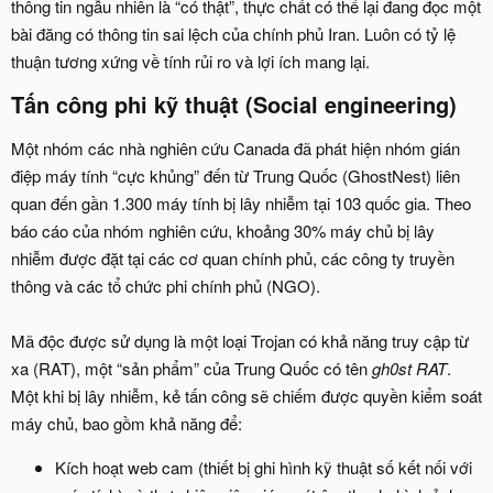
thông tin ngẫu nhiên là “có thật”, thực chất có thể lại đang đọc một
bài đăng có thông tin sai lệch của chính phủ Iran. Luôn có tỷ lệ
thuận tương xứng về tính rủi ro và lợi ích mang lại.
Tấn công phi kỹ thuật (Social engineering)​
Một nhóm các nhà nghiên cứu Canada đã phát hiện nhóm gián
điệp máy tính “cực khủng” đến từ Trung Quốc (GhostNest) liên
quan đến gần 1.300 máy tính bị lây nhiễm tại 103 quốc gia. Theo
báo cáo của nhóm nghiên cứu, khoảng 30% máy chủ bị lây
nhiễm được đặt tại các cơ quan chính phủ, các công ty truyền
thông và các tổ chức phi chính phủ (NGO).
Mã độc được sử dụng là một loại Trojan có khả năng truy cập từ
xa (RAT), một “sản phẩm” của Trung Quốc có tên
gh0st RAT
.
Một khi bị lây nhiễm, kẻ tấn công sẽ chiếm được quyền kiểm soát
máy chủ, bao gồm khả năng để:
Kích hoạt web cam (thiết bị ghi hình kỹ thuật số kết nối với