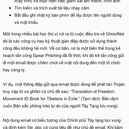
máy tính) và thực hiện việc giám sát âm thanh, hình ảnh.
Tìm kiếm và trích xuất tài liệu nhạy cảm
Bắt đầu ghi nhật ký bàn phím để lấy được tên người dùng
và mật khẩu
Một trong nhiều bài học thú vị rút ra từ cuộc điều tra về GhostNet
đó là các công cụ hay kỹ thuật gián điệp được sử dụng thành
công đều không hề mới. Về cơ bản, nó là một biến thể trong kế
hoạch tấn công Spear Phishing đã lỗi thời, khi đó kẻ tấn công gửi
đi một email được chăm chút về mặt nội dung đến một tổ chức
hay công ty.
Ví dụ, một thông điệp gửi qua email được dùng để phát tán Trojan
truy cập từ xa gh0st có chủ đề sau: “Translation of Freedom
Movement ID Book for Tibetans in Exile.” (Tạm dịch: Bản dịch
cuốn Bản sắc phòng trào tự do của người Tây Tạng lưu vong).
Nội dung email có biểu tượng của Chính phủ Tây tạng lưu vong
và đính kèm file .doc có cùng tiêu đề như chủ đề email. Khi bấm