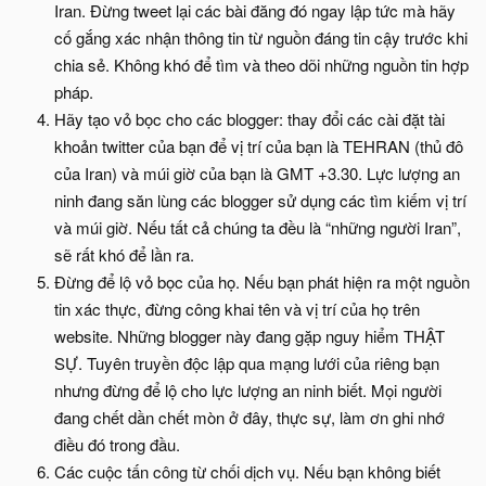
Iran. Đừng tweet lại các bài đăng đó ngay lập tức mà hãy
cố gắng xác nhận thông tin từ nguồn đáng tin cậy trước khi
chia sẻ. Không khó để tìm và theo dõi những nguồn tin hợp
pháp.
Hãy tạo vỏ bọc cho các blogger: thay đổi các cài đặt tài
khoản twitter của bạn để vị trí của bạn là TEHRAN (thủ đô
của Iran) và múi giờ của bạn là GMT +3.30. Lực lượng an
ninh đang săn lùng các blogger sử dụng các tìm kiếm vị trí
và múi giờ. Nếu tất cả chúng ta đều là “những người Iran”,
sẽ rất khó để lần ra.
Đừng để lộ vỏ bọc của họ. Nếu bạn phát hiện ra một nguồn
tin xác thực, đừng công khai tên và vị trí của họ trên
website. Những blogger này đang gặp nguy hiểm THẬT
SỰ. Tuyên truyền độc lập qua mạng lưới của riêng bạn
nhưng đừng để lộ cho lực lượng an ninh biết. Mọi người
đang chết dần chết mòn ở đây, thực sự, làm ơn ghi nhớ
điều đó trong đầu.
Các cuộc tấn công từ chối dịch vụ. Nếu bạn không biết