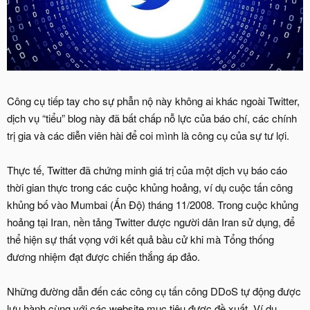
Công cụ tiếp tay cho sự phẫn nộ này không ai khác ngoài Twitter,
dịch vụ “tiểu” blog này đã bất chấp nỗ lực của báo chí, các chính
trị gia và các diễn viên hài để coi mình là công cụ của sự tư lợi.
Thực tế, Twitter đã chứng minh giá trị của một dịch vụ báo cáo
thời gian thực trong các cuộc khủng hoảng, ví dụ cuộc tấn công
khủng bố vào Mumbai (Ấn Độ) tháng 11/2008. Trong cuộc khủng
hoảng tại Iran, nền tảng Twitter được người dân Iran sử dụng, để
thể hiện sự thất vọng với kết quả bầu cử khi mà Tổng thống
đương nhiệm đạt được chiến thắng áp đảo.
Những đường dẫn đến các công cụ tấn công DDoS tự động được
lưu hành cùng với các website mục tiêu được đề xuất. Ví dụ,