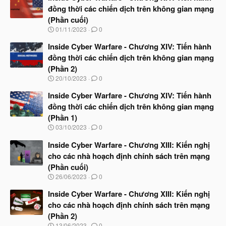
đồng thời các chiến dịch trên không gian mạng
(Phần cuối)
N
01/11/2023
0
g
à
Inside Cyber Warfare - Chương XIV: Tiến hành
y
đồng thời các chiến dịch trên không gian mạng
b
(Phần 2)
ắ
t
N
20/10/2023
0
đ
g
ầ
à
Inside Cyber Warfare - Chương XIV: Tiến hành
u
y
đồng thời các chiến dịch trên không gian mạng
b
(Phần 1)
ắ
t
N
03/10/2023
0
đ
g
ầ
à
Inside Cyber Warfare - Chương XIII: Kiến nghị
u
y
cho các nhà hoạch định chính sách trên mạng
b
(Phần cuối)
ắ
t
N
26/06/2023
0
đ
g
ầ
à
Inside Cyber Warfare - Chương XIII: Kiến nghị
u
y
cho các nhà hoạch định chính sách trên mạng
b
(Phần 2)
ắ
t
N
13/06/2023
0