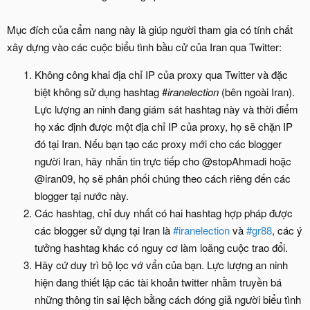
Mục đích của cẩm nang này là giúp người tham gia có tính chất
xây dựng vào các cuộc biểu tình bầu cử của Iran qua Twitter:
Không công khai địa chỉ IP của proxy qua Twitter và đặc
biệt không sử dụng hashtag #
iranelection
(bên ngoài Iran).
Lực lượng an ninh đang giám sát hashtag này và thời điểm
họ xác định được một địa chỉ IP của proxy, họ sẽ chặn IP
đó tại Iran. Nếu bạn tạo các proxy mới cho các blogger
người Iran, hãy nhắn tin trực tiếp cho @stopAhmadi hoặc
@iran09, họ sẽ phân phối chúng theo cách riêng đến các
blogger tại nước này.
Các hashtag, chỉ duy nhất có hai hashtag hợp pháp được
các blogger sử dụng tại Iran là
#iranelection
và
#gr88
, các ý
tưởng hashtag khác có nguy cơ làm loãng cuộc trao đổi.
Hãy cứ duy trì bộ lọc vớ vẩn của bạn. Lực lượng an ninh
hiện đang thiết lập các tài khoản twitter nhằm truyền bá
những thông tin sai lệch bằng cách đóng giả người biểu tình