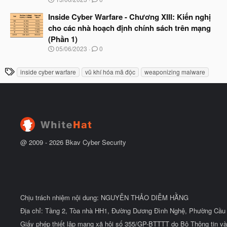
đ
g
ầ
à
Inside Cyber Warfare - Chương XIII: Kiến nghị
u
y
cho các nhà hoạch định chính sách trên mạng
b
(Phần 1)
ắ
t
N
05/06/2023
0
đ
g
ầ
à
T
u
inside cyber warfare
vũ khí hóa mã độc
weaponizing malware
y
h
b
ắ
ẻ
t
đ
ầ
u
@ 2009 -
2026
Bkav Cyber Security
Chịu trách nhiệm nội dung: NGUYỄN THẢO DIỄM HẰNG
Địa chỉ: Tầng 2, Tòa nhà HH1, Đường Dương Đình Nghệ, Phường Cầu 
Giấy phép thiết lập mạng xã hội số 355/GP-BTTTT do Bộ Thông tin và