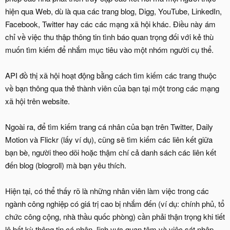
hiện qua Web, dù là qua các trang blog, Digg, YouTube, LinkedIn,
Facebook, Twitter hay các các mạng xã hội khác. Điều này ám
chỉ về việc thu thập thông tin tình báo quan trọng đối với kẻ thù
muốn tìm kiếm để nhắm mục tiêu vào một nhóm người cụ thể.
API đồ thị xã hội hoạt động bằng cách tìm kiếm các trang thuộc
về bạn thông qua thẻ thành viên của bạn tại một trong các mạng
xã hội trên website.
Ngoài ra, để tìm kiếm trang cá nhân của bạn trên Twitter, Daily
Motion và Flickr (lấy ví dụ), cũng sẽ tìm kiếm các liên kết giữa
bạn bè, người theo dõi hoặc thậm chí cả danh sách các liên kết
đến blog (blogroll) mà bạn yêu thích.
Hiện tại, có thể thấy rõ là những nhân viên làm việc trong các
ngành công nghiệp có giá trị cao bị nhắm đến (ví dụ: chính phủ, tổ
chức công cộng, nhà thầu quốc phòng) cần phải thận trọng khi tiết
lộ bất kỳ thông tin cá nhân, lĩnh vực quan tâm và việc sát nhập.