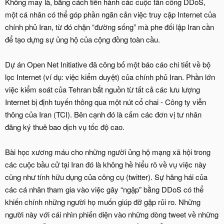
Không may là, bằng cách tiến hành các cuộc tấn công DDoS,
một cá nhân có thể góp phần ngăn cản việc truy cập Internet của
chính phủ Iran, từ đó chặn “đường sống” mà phe đối lập Iran cần
để tạo dựng sự ủng hộ của cộng đồng toàn cầu.
Dự án Open Net Initiative đã công bố một báo cáo chi tiết về bộ
lọc Internet (ví dụ: việc kiểm duyệt) của chính phủ Iran. Phần lớn
việc kiểm soát của Tehran bắt nguồn từ tất cả các lưu lượng
Internet bị định tuyến thông qua một nút cổ chai - Công ty viễn
thông của Iran (TCI). Bên cạnh đó là cấm các đơn vị tư nhân
đăng ký thuê bao dịch vụ tốc độ cao.
Bài học xương máu cho những người ủng hộ mạng xã hội trong
các cuộc bầu cử tại Iran đó là không hề hiểu rõ về vụ việc này
cũng như tính hữu dụng của công cụ (twitter). Sự hăng hái của
các cá nhân tham gia vào việc gây “ngập” bằng DDoS có thể
khiến chính những người họ muốn giúp đỡ gặp rủi ro. Những
người này với cái nhìn phiến diện vào những dòng tweet về những