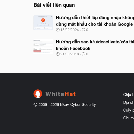
o
Bài viết liên quan
n
s
Hướng dẫn thiết lập đăng nhập khôn
:
dùng mật khẩu cho tài khoản Google
N
15/02/2024
0
g
à
Hướng dẫn sao lưu/deactivate/xóa tà
y
khoản Facebook
b
ắ
N
21/03/2018
0
t
g
đ
à
ầ
y
u
b
ắ
t
đ
ầ
Chịu 
u
Địa c
@ 2009 -
2026
Bkav Cyber Security
Giấy 
Ghi rõ