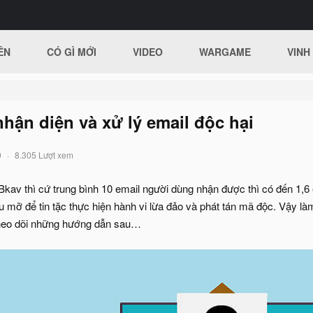
ÊN
CÓ GÌ MỚI
VIDEO
WARGAME
VINH
ận diện và xử lý email độc hại
9
8.305 Lượt xem
Bkav thì cứ trung bình 10 email người dùng nhận được thì có đến 1,6
u mỡ để tin tặc thực hiện hành vi lừa đảo và phát tán mã độc. Vậy l
theo dõi những hướng dẫn sau…