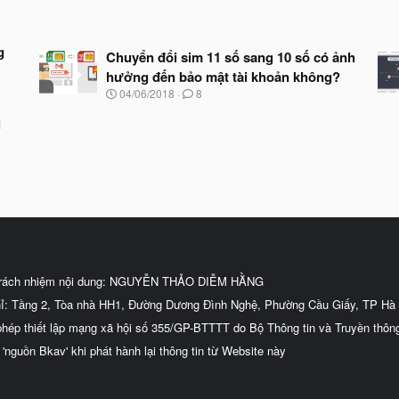
g
Chuyển đổi sim 11 số sang 10 số có ảnh
hưởng đến bảo mật tài khoản không?
N
04/06/2018
8
g
à
i
y
b
ắ
t
đ
ầ
u
trách nhiệm nội dung: NGUYỄN THẢO DIỄM HẰNG
hỉ: Tầng 2, Tòa nhà HH1, Đường Dương Đình Nghệ, Phường Cầu Giấy, TP Hà 
phép thiết lập mạng xã hội số 355/GP-BTTTT do Bộ Thông tin và Truyền thôn
 'nguồn Bkav' khi phát hành lại thông tin từ Website này