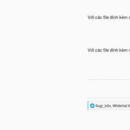
Với các file đính kè
Với các file đính kèm 
R
Sugi_b3o
,
WhiteHat 
e
a
c
t
i