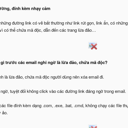
ường, đính kèm nhạy cảm
hững đường link có vẻ bất thường như link rút gọn, link ẩn, có nhữn
 vì có thể chứa mã độc, dẫn đến các trang lừa đảo…
gì trước các email nghi ngờ là lừa đảo, chứa mã độc?
nh là lừa đảo, chứa mã độc người dùng nên xóa email đi.
ngờ, tuyệt đối không click vào các đường link đáng ngờ trong email.
ác file đính kèm dạng .com, .exe, .bat, .cmd, không chạy các file thực
 ảo.