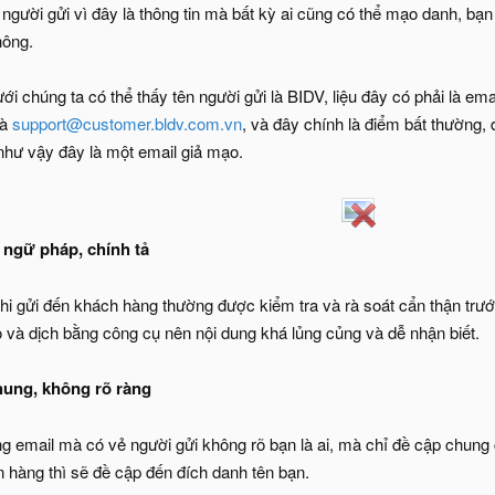
người gửi vì đây là thông tin mà bất kỳ ai cũng có thể mạo danh, bạn
hông.
ới chúng ta có thể thấy tên người gửi là BIDV, liệu đây có phải là e
là
support@customer.bldv.com.vn
, và đây chính là điểm bất thường, 
 như vậy đây là một email giả mạo.
i ngữ pháp, chính tả
hi gửi đến khách hàng thường được kiểm tra và rà soát cẩn thận trước 
o và dịch bằng công cụ nên nội dung khá lủng củng và dễ nhận biết.
hung, không rõ ràng
g email mà có vẻ người gửi không rõ bạn là ai, mà chỉ đề cập chung 
 hàng thì sẽ đề cập đến đích danh tên bạn.