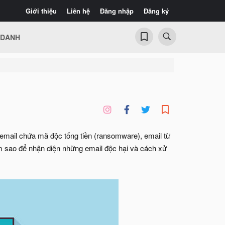
Giới thiệu
Liên hệ
Đăng nhập
Đăng ký
 DANH
 email chứa mã độc tống tiền (ransomware), email từ
àm sao để nhận diện những email độc hại và cách xử