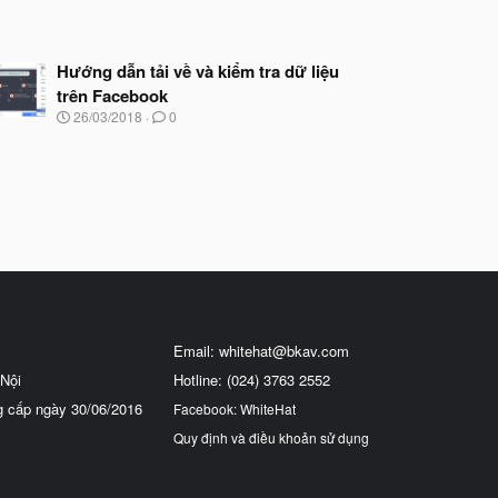
Hướng dẫn tải về và kiểm tra dữ liệu
trên Facebook
N
26/03/2018
0
g
à
y
b
ắ
t
đ
ầ
u
Email:
whitehat@bkav.com
Nội
Hotline: (024) 3763 2552
g cấp ngày 30/06/2016
Facebook: WhiteHat
Quy định và điều khoản sử dụng