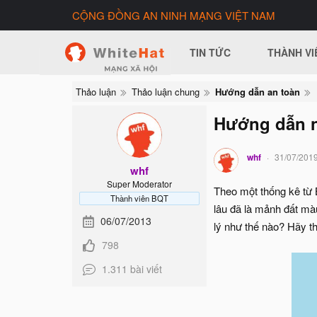
CỘNG ĐỒNG AN NINH MẠNG VIỆT NAM
TIN TỨC
THÀNH VI
Thảo luận
Thảo luận chung
Hướng dẫn an toàn
Hướng dẫn nh
whf
31/07/201
whf
Super Moderator
Theo một thống kê từ 
Thành viên BQT
lâu đã là mảnh đất mà
06/07/2013
lý như thế nào? Hãy 
798
1.311 bài viết