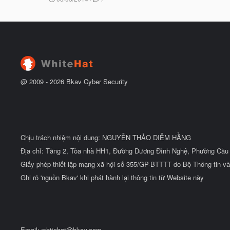
ắ
g
t
à
đ
y
ầ
b
u
ắ
t
đ
ầ
u
@ 2009 -
2026
Bkav Cyber Security
Chịu trách nhiệm nội dung: NGUYỄN THẢO DIỄM HẰNG
Địa chỉ: Tầng 2, Tòa nhà HH1, Đường Dương Đình Nghệ, Phường Cầu 
Giấy phép thiết lập mạng xã hội số 355/GP-BTTTT do Bộ Thông tin và
Ghi rõ 'nguồn Bkav' khi phát hành lại thông tin từ Website này
Email:
whitehat@bkav.com