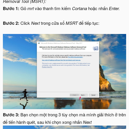
Removal Tool (MSRT):
Bước 1:
Gõ
mrt
vào thanh tìm kiếm
Cortana
hoặc nhấn
Enter.
Bước 2:
Click
Next
trong cửa sổ
MSRT
để tiếp tục:
Bước 3:
Bạn chọn một trong 3 tùy chọn mà mình giải thích ở trên
để tiến hành quét, sau khi chọn xong nhấn
Next