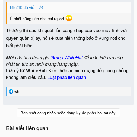
BBZ10 đã viết:
Ít nhất cũng nên cho cái report
Thường thì sau khi quét, lần đăng nhập sau vào máy tính với
quyền quản trị ấy, nó sẽ xuất hiện thông báo ở vùng noti cho
biết phát hiện
Mời các bạn tham gia
Group WhiteHat
để thảo luận và cập
nhật tin tức an ninh mạng hàng ngày.
Lưu ý từ WhiteHat:
Kiến thức an ninh mạng để phòng chống,
không làm điều xấu.
Luật pháp liên quan
R
whf
e
a
c
t
Bạn phải đăng nhập hoặc đăng ký để phản hồi tại đây.
i
o
n
Bài viết liên quan
s
: