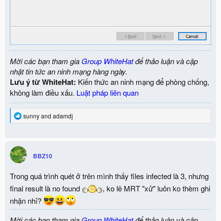
Mời các bạn tham gia
Group WhiteHat
để thảo luận và cập
nhật tin tức an ninh mạng hàng ngày.
Lưu ý từ WhiteHat:
Kiến thức an ninh mạng để phòng chống,
không làm điều xấu.
Luật pháp liên quan
R
sunny
and
adamdj
e
a
c
t
i
BBZ10
o
n
Trong quá trình quét ở trên mình thấy files infected là 3, nhưng
s
:
final result là no found
, ko lẽ MRT "xử" luôn ko thèm ghi
nhận nhỉ?
Mời các bạn tham gia
Group WhiteHat
để thảo luận và cập