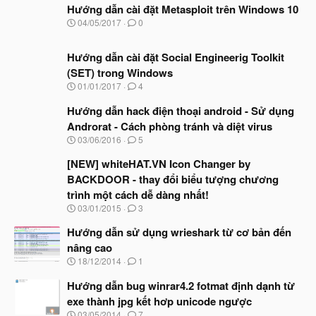
Hướng dẫn cài đặt Metasploit trên Windows 10
N
04/05/2017
0
g
à
Hướng dẫn cài đặt Social Engineerig Toolkit
y
b
(SET) trong Windows
ắ
N
01/01/2017
4
t
g
đ
à
Hướng dẫn hack điện thoại android - Sử dụng
ầ
y
u
Androrat - Cách phòng tránh và diệt virus
b
N
03/06/2016
5
ắ
g
t
à
[NEW] whiteHAT.VN Icon Changer by
đ
y
ầ
BACKDOOR - thay đổi biểu tượng chương
b
u
trình một cách dễ dàng nhất!
ắ
t
N
03/01/2015
3
đ
g
ầ
à
Hướng dẫn sử dụng wrieshark từ cơ bản đến
u
y
nâng cao
b
N
18/12/2014
1
ắ
g
t
à
Hướng dẫn bug winrar4.2 fotmat định dạnh từ
đ
y
ầ
exe thành jpg kết hơp unicode ngược
b
u
N
03/05/2014
7