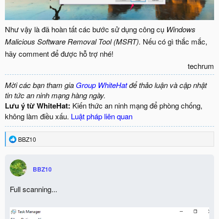
Như vậy là đã hoàn tất các bước sử dụng công cụ
Windows
Malicious Software Removal Tool (MSRT).
Nếu có gì thắc mắc,
hãy comment để được hỗ trợ nhé!
techrum​
Mời các bạn tham gia
Group WhiteHat
để thảo luận và cập nhật
tin tức an ninh mạng hàng ngày.
Lưu ý từ WhiteHat:
Kiến thức an ninh mạng để phòng chống,
không làm điều xấu.
Luật pháp liên quan
R
BBZ10
e
a
c
BBZ10
t
i
o
Full scanning...
n
s
: