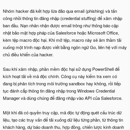
Nhóm hacker đã kết hợp lừa đảo qua email (phishing) và tấn
công nhồi thông tin đăng nhập (credential stuffing) để xâm nhập
ban đầu. Nạn nhân nhận được email trông như thông báo cập
nhật bảo mật hợp pháp của Salesforce hoặc Microsoft Office,
kèm tệp macro độc hại. Khi mở tệp, macro này sẽ âm thầm tải
xuống một trình nạp được viết bằng ngôn ngữ Go, liên hệ với máy
chủ điều khiển của hacker.
Sau khi xâm nhập, phần mềm độc hại sử dụng PowerShell để
kích hoạt tải về mã độc chính. Công cụ này kiểm tra xem có
đang bị phân tích trong môi trường sandbox hay không, rồi tiếp
tục đánh cắp thông tin đăng nhập trong Windows Credential
Manager và dùng chúng để đăng nhập vào API của Salesforce.
Một khi đã có quyền truy cập, mã độc tự động quét cấu trúc dữ
liệu, tạo các truy vấn để tải xuống dữ liệu từng phần, từ thông tin
khách hàng, dự báo doanh thu, hợp đồng, chiến lược kinh doanh