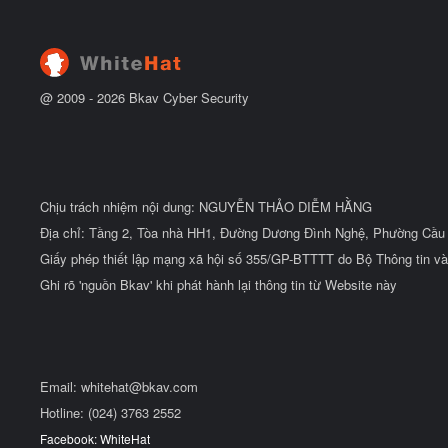
t
đ
ầ
u
@ 2009 -
2026
Bkav Cyber Security
Chịu trách nhiệm nội dung: NGUYỄN THẢO DIỄM HẰNG
Địa chỉ: Tầng 2, Tòa nhà HH1, Đường Dương Đình Nghệ, Phường Cầu 
Giấy phép thiết lập mạng xã hội số 355/GP-BTTTT do Bộ Thông tin và
Ghi rõ 'nguồn Bkav' khi phát hành lại thông tin từ Website này
Email:
whitehat@bkav.com
Hotline: (024) 3763 2552
Facebook: WhiteHat