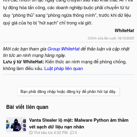
tự động hóa tấn công, các doanh nghiệp buộc phải chuyển từ tư
duy “phòng thủ” sang “phòng ngừa thông minh”, trước khi dữ liệu
quý giá của họ bị “hút sạch” chỉ trong vài giờ.
WhiteHat
Chỉnh sửa lần cuối:
16/10/2025
Mời các bạn tham gia
Group WhiteHat
để thảo luận và cập nhật
tin tức an ninh mạng hàng ngày.
Lưu ý từ WhiteHat:
Kiến thức an ninh mạng để phòng chống,
không làm điều xấu.
Luật pháp liên quan
Bạn phải đăng nhập hoặc đăng ký để phản hồi tại đây.
Bài viết liên quan
Vanta Stealer lộ mặt: Malware Python âm thầm
vét sạch dữ liệu nạn nhân
N
Thứ sáu lúc 4:32 PM
0
g