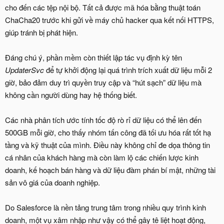
cho đến các tệp nội bộ. Tất cả được mã hóa bằng thuật toán
ChaCha20 trước khi gửi về máy chủ hacker qua kết nối HTTPS,
giúp tránh bị phát hiện.
Đáng chú ý, phần mềm còn thiết lập tác vụ định kỳ tên
UpdaterSvc
để tự khởi động lại quá trình trích xuất dữ liệu mỗi 2
giờ, bảo đảm duy trì quyền truy cập và “hút sạch” dữ liệu mà
không cần người dùng hay hệ thống biết.
Các nhà phân tích ước tính tốc độ rò rỉ dữ liệu có thể lên đến
500GB mỗi giờ, cho thấy nhóm tấn công đã tối ưu hóa rất tốt hạ
tầng và kỹ thuật của mình. Điều này không chỉ đe dọa thông tin
cá nhân của khách hàng mà còn làm lộ các chiến lược kinh
doanh, kế hoạch bán hàng và dữ liệu đàm phán bí mật, những tài
sản vô giá của doanh nghiệp.
Do Salesforce là nền tảng trung tâm trong nhiều quy trình kinh
doanh, một vụ xâm nhập như vậy có thể gây tê liệt hoạt động,