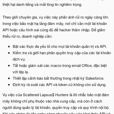
thiệt hại danh tiếng và mất lòng tin nghiêm trọng.
Theo giới chuyên gia, vụ việc này phản ánh rủi ro ngày càng lớn
trong việc bảo mật hạ tầng đám mây, nơi chỉ cần một tài khoản
API hoặc cấu hình sai cũng đủ để hacker thâm nhập. Để giảm
thiểu rủi ro, doanh nghiệp cần:
Bật xác thực đa yếu tố cho mọi tài khoản quản trị và API.
Kiểm tra và giới hạn phân quyền truy cập của các tài khoản
dịch vụ.
Tắt hoặc giám sát các macro trong email Office, đặc biệt
với tệp lạ.
Thiết lập cảnh báo bất thường trong nhật ký Salesforce.
Định kỳ rà soát các API và token cũ không còn sử dụng.
Vụ việc của Scattered Lapsus$ Hunters là lời nhắc bảo mật đám
mây không chỉ phụ thuộc vào nhà cung cấp, mà còn ở cách
người dùng quản lý tài khoản, quyền truy cập và quy trình nội bộ.
Khi các nhóm tin tặc ngày càng chuyên sâu vào khai thác API và