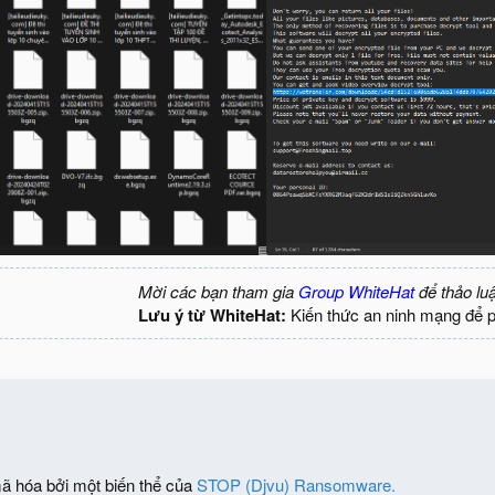
Mời các bạn tham gia
Group WhiteHat
để thảo lu
Lưu ý từ WhiteHat:
Kiến thức an ninh mạng để 
mã hóa bởi một biến thể của
STOP (Djvu) Ransomware.