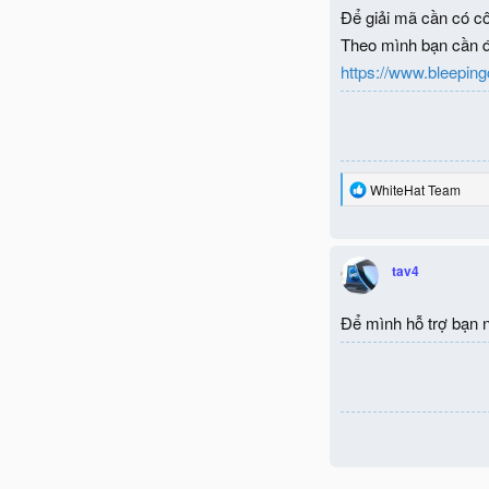
Để giải mã cần có cô
Theo mình bạn cần đọ
https://www.bleepin
R
WhiteHat Team
e
a
c
t
tav4
i
o
n
Để mình hỗ trợ bạn 
s
: