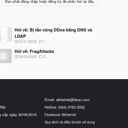
Bạn phải đăng nhập hoặc đăng ký để phản hồi tại đây.
Hỏi về: Bị tấn công DDos bằng DNS và
LDAP
N
01/01/2026
1
g
à
Hỏi về: FragAttacks
y
N
30/05/2025
3
b
g
ắ
à
t
y
đ
b
ầ
ắ
u
t
đ
ầ
u
Email:
whitehat@bkav.com
Nội
Hotline: (024) 3763 2552
g cấp ngày 30/06/2016
Facebook: WhiteHat
Quy định và điều khoản sử dụng