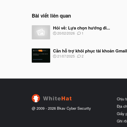
Bài viết liên quan
Hỏi về: Lựa chọn hướng đi...
N
20/02/2026
1
g
à
y
Cần hỗ trợ khôi phục tài khoản Gmail
b
ắ
N
21/07/2025
2
t
g
đ
à
ầ
y
u
b
ắ
t
đ
ầ
u
Chịu 
Địa c
@ 2009 -
2026
Bkav Cyber Security
Giấy 
Ghi rõ