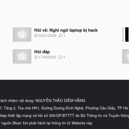
Hỏi về: Nghi ngờ laptop bị hack
N
02/01/2026
1
g
à
y
Hỏi đáp
b
N
17/06/2025
1
ắ
g
t
à
đ
y
ầ
b
u
ắ
t
đ
ầ
u
trách nhiệm nội dung: NGUYỄN THẢO DIỄM HẰNG
hỉ: Tầng 2, Tòa nhà HH1, Đường Dương Đình Nghệ, Phường Cầu Giấy, TP Hà 
phép thiết lập mạng xã hội số 355/GP-BTTTT do Bộ Thông tin và Truyền thôn
 'nguồn Bkav' khi phát hành lại thông tin từ Website này