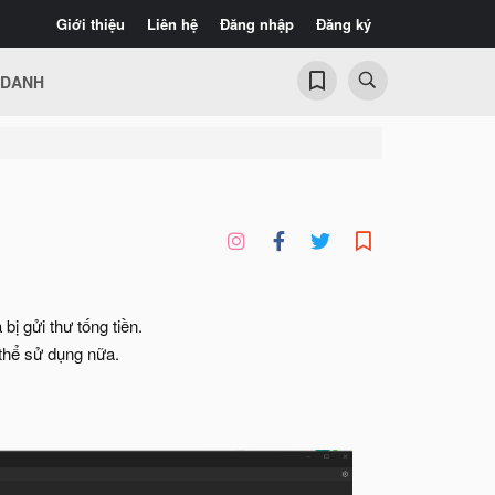
Giới thiệu
Liên hệ
Đăng nhập
Đăng ký
 DANH
ị gửi thư tống tiền.
 thể sử dụng nữa.