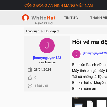
CỘNG ĐỒNG AN NINH MẠNG VIỆT NAM
TIN TỨC
THÀNH VI
Thảo luận
Hỏi đáp
Hỏi về mã độ
J
jimmynguyen123
J
jimmynguyen123
New Member
Em hiện là sinh viên 
28/04/2024
Máy tính em gần đây bị
Tất cả những tài liệu 
0
Em xin hỏi lời khuyên 
1 bài viết
Em xin cảm ơn