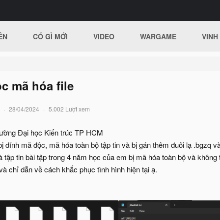
ÊN
CÓ GÌ MỚI
VIDEO
WARGAME
VINH
c mã hóa file
28/04/2024
5.002 Lượt xem
trường Đại học Kiến trúc TP HCM
 dính mã độc, mã hóa toàn bộ tập tin và bị gán thêm đuôi lạ .bgzq và b
và tập tin bài tập trong 4 năm học của em bị mã hóa toàn bộ và không
và chỉ dẫn về cách khắc phục tình hình hiện tại ạ.