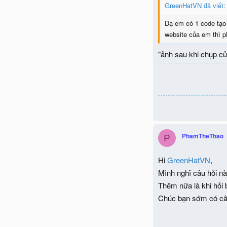
GreenHatVN đã viết:
Dạ em có 1 code tạo 
website của em thì p
"ảnh sau khi chụp củ
PhamTheThao
P
Hi
GreenHatVN
,
Mình nghĩ câu hỏi nà
Thêm nữa là khi hỏi 
Chúc bạn sớm có câu