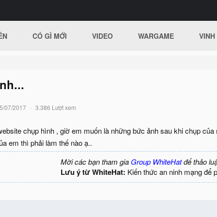
ÊN
CÓ GÌ MỚI
VIDEO
WARGAME
VINH
nh...
5/07/2017
3.386 Lượt xem
ebsite chụp hình , giờ em muốn là những bức ảnh sau khi chụp của 
ủa em thì phải làm thế nào ạ..
Mời các bạn tham gia
Group WhiteHat
để thảo lu
Lưu ý từ WhiteHat:
Kiến thức an ninh mạng để 