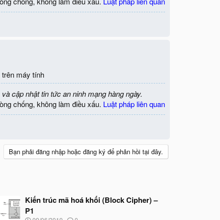
òng chống, không làm điều xấu.
Luật pháp liên quan
 trên máy tính
 và cập nhật tin tức an ninh mạng hàng ngày.
òng chống, không làm điều xấu.
Luật pháp liên quan
Bạn phải đăng nhập hoặc đăng ký để phản hồi tại đây.
Kiến trúc mã hoá khối (Block Cipher) –
P1
N
09/06/2019
0