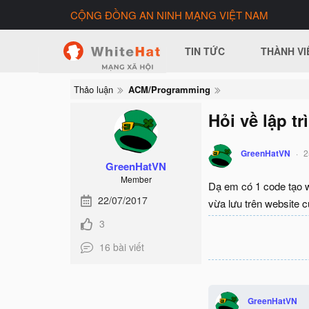
CỘNG ĐỒNG AN NINH MẠNG VIỆT NAM
TIN TỨC
THÀNH VI
Thảo luận
ACM/Programming
Hỏi về lập trì
GreenHatVN
2
GreenHatVN
Member
Dạ em có 1 code tạo w
22/07/2017
vừa lưu trên website c
3
16 bài viết
GreenHatVN