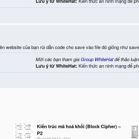
Lưu ý từ WhiteHat:
Kiến thức an ninh mạng để ph
 trên website của bạn rùi dẫn code cho save vào file đó giống như save
Mời các bạn tham gia
Group WhiteHat
để thảo luận
Lưu ý từ WhiteHat:
Kiến thức an ninh mạng để ph
Kiến trúc mã hoá khối (Block Cipher) –
P2
N
10/06/2019
0