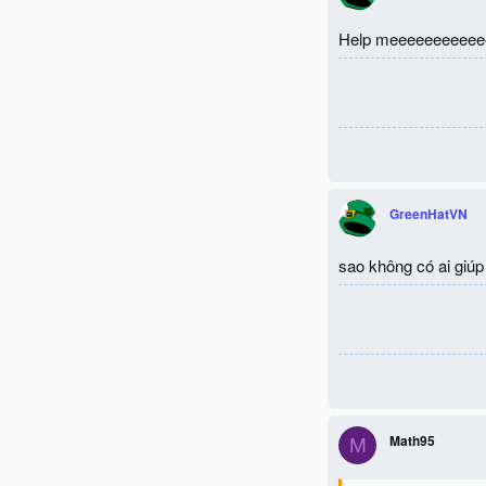
Help meeeeeeeeeee
GreenHatVN
sao không có ai giú
Math95
M