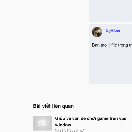
NgMSon
Bạn tạo 1 file trống
Bài viết liên quan
Giúp về vấn đề chơi game trên vps
window
N
21/01/2020
1