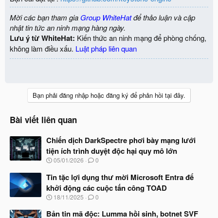
Mời các bạn tham gia
Group WhiteHat
để thảo luận và cập
nhật tin tức an ninh mạng hàng ngày.
Lưu ý từ WhiteHat:
Kiến thức an ninh mạng để phòng chống,
không làm điều xấu.
Luật pháp liên quan
Bạn phải đăng nhập hoặc đăng ký để phản hồi tại đây.
Bài viết liên quan
Chiến dịch DarkSpectre phơi bày mạng lưới
tiện ích trình duyệt độc hại quy mô lớn
N
05/01/2026
0
g
à
Tin tặc lợi dụng thư mời Microsoft Entra để
y
khởi động các cuộc tấn công TOAD
b
N
18/11/2025
0
ắ
g
t
à
Bản tin mã độc: Lumma hồi sinh, botnet SVF
đ