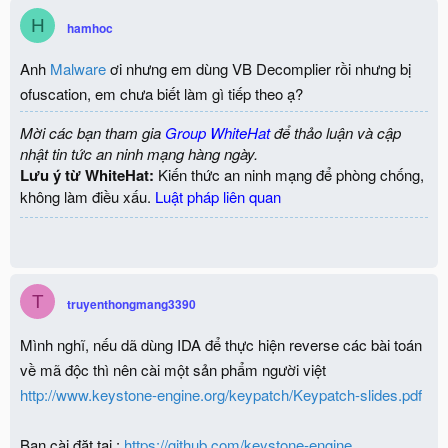
H
hamhoc
Anh
Malware
ơi nhưng em dùng VB Decomplier rồi nhưng bị
ofuscation, em chưa biết làm gì tiếp theo ạ?
Mời các bạn tham gia
Group WhiteHat
để thảo luận và cập
nhật tin tức an ninh mạng hàng ngày.
Lưu ý từ WhiteHat:
Kiến thức an ninh mạng để phòng chống,
không làm điều xấu.
Luật pháp liên quan
T
truyenthongmang3390
Mình nghĩ, nếu dã dùng IDA để thực hiện reverse các bài toán
về mã độc thì nên cài một sản phẩm người việt
http://www.keystone-engine.org/keypatch/Keypatch-slides.pdf
Bạn cài đặt tại :
https://github.com/keystone-engine