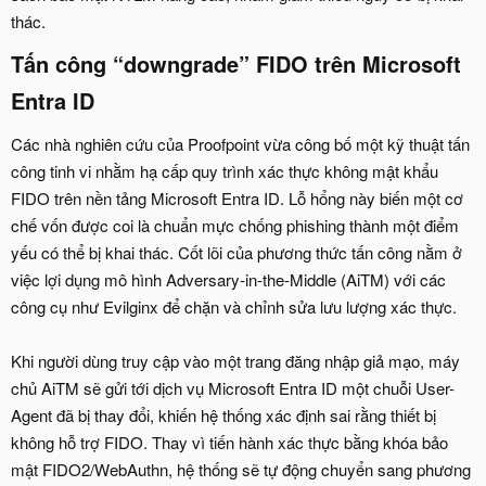
thác.
Tấn công “downgrade” FIDO trên Microsoft
Entra ID​
Các nhà nghiên cứu của Proofpoint vừa công bố một kỹ thuật tấn
công tinh vi nhằm hạ cấp quy trình xác thực không mật khẩu
FIDO trên nền tảng Microsoft Entra ID. Lỗ hổng này biến một cơ
chế vốn được coi là chuẩn mực chống phishing thành một điểm
yếu có thể bị khai thác. Cốt lõi của phương thức tấn công nằm ở
việc lợi dụng mô hình Adversary-in-the-Middle (AiTM) với các
công cụ như Evilginx để chặn và chỉnh sửa lưu lượng xác thực.
Khi người dùng truy cập vào một trang đăng nhập giả mạo, máy
chủ AiTM sẽ gửi tới dịch vụ Microsoft Entra ID một chuỗi User-
Agent đã bị thay đổi, khiến hệ thống xác định sai rằng thiết bị
không hỗ trợ FIDO. Thay vì tiến hành xác thực bằng khóa bảo
mật FIDO2/WebAuthn, hệ thống sẽ tự động chuyển sang phương