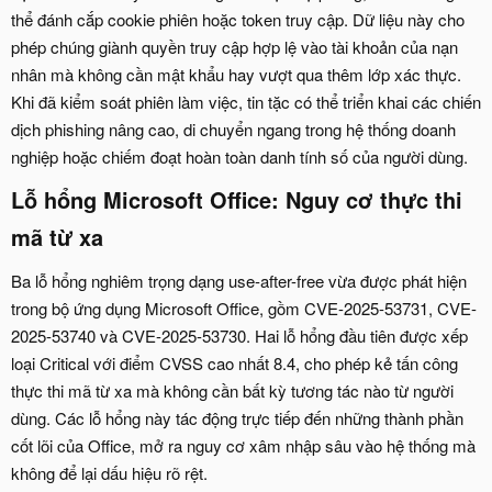
thể đánh cắp cookie phiên hoặc token truy cập. Dữ liệu này cho
phép chúng giành quyền truy cập hợp lệ vào tài khoản của nạn
nhân mà không cần mật khẩu hay vượt qua thêm lớp xác thực.
Khi đã kiểm soát phiên làm việc, tin tặc có thể triển khai các chiến
dịch phishing nâng cao, di chuyển ngang trong hệ thống doanh
nghiệp hoặc chiếm đoạt hoàn toàn danh tính số của người dùng.
Lỗ hổng Microsoft Office: Nguy cơ thực thi
mã từ xa
Ba lỗ hổng nghiêm trọng dạng use-after-free vừa được phát hiện
trong bộ ứng dụng Microsoft Office, gồm CVE-2025-53731, CVE-
2025-53740 và CVE-2025-53730. Hai lỗ hổng đầu tiên được xếp
loại Critical với điểm CVSS cao nhất 8.4, cho phép kẻ tấn công
thực thi mã từ xa mà không cần bất kỳ tương tác nào từ người
dùng. Các lỗ hổng này tác động trực tiếp đến những thành phần
cốt lõi của Office, mở ra nguy cơ xâm nhập sâu vào hệ thống mà
không để lại dấu hiệu rõ rệt.