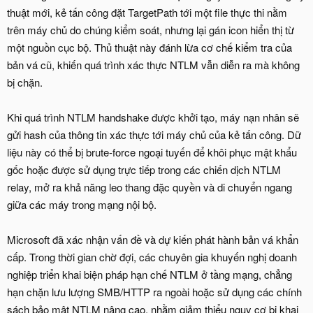
thuật mới, kẻ tấn công đặt TargetPath tới một file thực thi nằm
trên máy chủ do chúng kiểm soát, nhưng lại gán icon hiển thị từ
một nguồn cục bộ. Thủ thuật này đánh lừa cơ chế kiểm tra của
bản vá cũ, khiến quá trình xác thực NTLM vẫn diễn ra mà không
bị chặn.
Khi quá trình NTLM handshake được khởi tạo, máy nạn nhân sẽ
gửi hash của thông tin xác thực tới máy chủ của kẻ tấn công. Dữ
liệu này có thể bị brute-force ngoại tuyến để khôi phục mật khẩu
gốc hoặc được sử dụng trực tiếp trong các chiến dịch NTLM
relay, mở ra khả năng leo thang đặc quyền và di chuyển ngang
giữa các máy trong mạng nội bộ.
Microsoft đã xác nhận vấn đề và dự kiến phát hành bản vá khẩn
cấp. Trong thời gian chờ đợi, các chuyên gia khuyến nghị doanh
nghiệp triển khai biện pháp hạn chế NTLM ở tầng mạng, chẳng
hạn chặn lưu lượng SMB/HTTP ra ngoài hoặc sử dụng các chính
sách bảo mật NTLM nâng cao, nhằm giảm thiểu nguy cơ bị khai