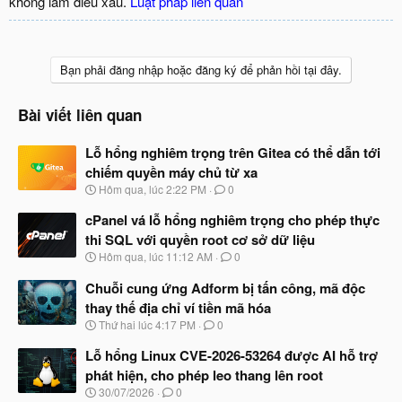
không làm điều xấu.
Luật pháp liên quan
Bạn phải đăng nhập hoặc đăng ký để phản hồi tại đây.
Bài viết liên quan
Lỗ hổng nghiêm trọng trên Gitea có thể dẫn tới
chiếm quyền máy chủ từ xa
N
Hôm qua, lúc 2:22 PM
0
g
à
cPanel vá lỗ hổng nghiêm trọng cho phép thực
y
thi SQL với quyền root cơ sở dữ liệu
b
N
Hôm qua, lúc 11:12 AM
0
ắ
g
t
à
Chuỗi cung ứng Adform bị tấn công, mã độc
đ
y
ầ
thay thế địa chỉ ví tiền mã hóa
b
u
N
Thứ hai lúc 4:17 PM
0
ắ
g
t
à
Lỗ hổng Linux CVE-2026-53264 được AI hỗ trợ
đ
y
ầ
phát hiện, cho phép leo thang lên root
b
u
N
30/07/2026
0
ắ