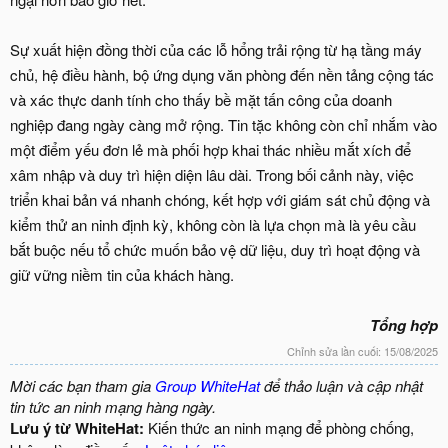
Sự xuất hiện đồng thời của các lỗ hổng trải rộng từ hạ tầng máy
chủ, hệ điều hành, bộ ứng dụng văn phòng đến nền tảng cộng tác
và xác thực danh tính cho thấy bề mặt tấn công của doanh
nghiệp đang ngày càng mở rộng. Tin tặc không còn chỉ nhắm vào
một điểm yếu đơn lẻ mà phối hợp khai thác nhiều mắt xích để
xâm nhập và duy trì hiện diện lâu dài. Trong bối cảnh này, việc
triển khai bản vá nhanh chóng, kết hợp với giám sát chủ động và
kiểm thử an ninh định kỳ, không còn là lựa chọn mà là yêu cầu
bắt buộc nếu tổ chức muốn bảo vệ dữ liệu, duy trì hoạt động và
giữ vững niềm tin của khách hàng.
Tổng hợp
Chỉnh sửa lần cuối:
15/08/2025
Mời các bạn tham gia
Group WhiteHat
để thảo luận và cập nhật
tin tức an ninh mạng hàng ngày.
Lưu ý từ WhiteHat:
Kiến thức an ninh mạng để phòng chống,