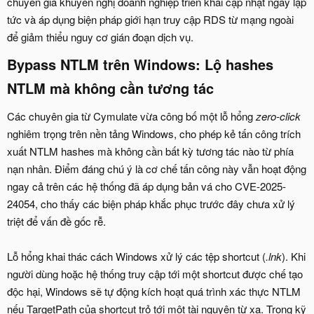
chuyên gia khuyến nghị doanh nghiệp triển khai cập nhật ngay lập
tức và áp dụng biện pháp giới hạn truy cập RDS từ mạng ngoài
để giảm thiểu nguy cơ gián đoạn dịch vụ.
Bypass NTLM trên Windows: Lộ hashes
NTLM mà không cần tương tác​
Các chuyên gia từ Cymulate vừa công bố một lỗ hổng
zero-click
nghiêm trọng trên nền tảng Windows, cho phép kẻ tấn công trích
xuất NTLM hashes mà không cần bất kỳ tương tác nào từ phía
nạn nhân. Điểm đáng chú ý là cơ chế tấn công này vẫn hoạt động
ngay cả trên các hệ thống đã áp dụng bản vá cho CVE-2025-
24054, cho thấy các biện pháp khắc phục trước đây chưa xử lý
triệt để vấn đề gốc rễ.
Lỗ hổng khai thác cách Windows xử lý các tệp shortcut (
.lnk
). Khi
người dùng hoặc hệ thống truy cập tới một shortcut được chế tạo
độc hại, Windows sẽ tự động kích hoạt quá trình xác thực NTLM
nếu TargetPath của shortcut trỏ tới một tài nguyên từ xa. Trong kỹ