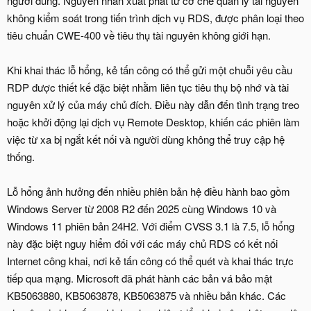
người dùng. Nguyên nhân xuất phát từ cơ chế quản lý tài nguyên
không kiểm soát trong tiến trình dịch vụ RDS, được phân loại theo
tiêu chuẩn CWE-400 về tiêu thụ tài nguyên không giới hạn.
Khi khai thác lỗ hổng, kẻ tấn công có thể gửi một chuỗi yêu cầu
RDP được thiết kế đặc biệt nhằm liên tục tiêu thụ bộ nhớ và tài
nguyên xử lý của máy chủ đích. Điều này dẫn đến tình trạng treo
hoặc khởi động lại dịch vụ Remote Desktop, khiến các phiên làm
việc từ xa bị ngắt kết nối và người dùng không thể truy cập hệ
thống.
Lỗ hổng ảnh hưởng đến nhiều phiên bản hệ điều hành bao gồm
Windows Server từ 2008 R2 đến 2025 cùng Windows 10 và
Windows 11 phiên bản 24H2. Với điểm CVSS 3.1 là 7.5, lỗ hổng
này đặc biệt nguy hiểm đối với các máy chủ RDS có kết nối
Internet công khai, nơi kẻ tấn công có thể quét và khai thác trực
tiếp qua mạng. Microsoft đã phát hành các bản vá bảo mật
KB5063880, KB5063878, KB5063875 và nhiều bản khác. Các