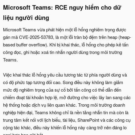
Microsoft Teams: RCE nguy hiểm cho dữ
liệu người dùng​
Microsoft Teams vừa phát hiện một lỗ hổng nghiêm trọng được
gán mã CVE-2025-53783, là một lỗi tràn bộ đệm trên heap (heap-
based buffer overflow). Khi bị khai thác, lỗ hổng cho phép kẻ tấn
công đọc, ghi hoặc xoá tin nhắn người dùng trong môi trường
Teams.
Việc khai thác lỗ hổng yêu cầu tương tác từ phía người dùng và
có độ phức tạp tương đối cao. Song điều này không làm giảm
mức độ nghiêm trọng của sự cố bởi tấn công có thể dẫn đến
chiếm đoạt tài khoản hợp lệ, mở đường cho việc lây lan sang các
hệ thống hoặc dịch vụ liên quan khác. Trong môi trường doanh
nghiệp hiện đại, Teams không chỉ là nền tảng nhắn tin mà còn là
trung tâm kết nối với lịch biểu, tài liệu, SharePoint và các công cụ
cộng tác khác, điều này khiến lỗ hổng này càng trở nên đáng lo
ngại hơn bao giờ hết.