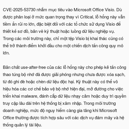
CVE-2025-53730 nhắm mục tiêu vào Microsoft Office Visio. Dù
được phân loại ở mức quan trọng thay vì Critical, lỗ hổng này vẫn
tiềm ẩn rủi ro lớn, đặc biệt đối với các tổ chức sử dụng Visio để
thiết kế sơ đồ, bản vẽ kỹ thuật hoặc luồng dữ liệu nghiệp vụ.
Trong các môi trường này, chỉ một tệp Visio bị khai thác cũng có
thể trở thành điểm khởi đầu cho một chiến dịch tấn công quy mô
lớn.
Bản chất use-after-free của các lỗ hổng này cho phép kẻ tấn công
thao túng bộ nhớ đã được giải phóng nhưng chưa được xóa sạch,
từ đó ghi đè hoặc chèn dữ liệu độc hại. Kỹ thuật này có thể vô
hiệu hóa các cơ chế bảo vệ bộ nhớ hiện đại, mở đường cho việc
triển khai malware, đánh cắp dữ liệu nhạy cảm hoặc duy trì quyền
truy cập lâu dài trên hệ thống bị xâm nhập. Trong môi trường
doanh nghiệp, mức độ nguy hiểm càng gia tăng khi Microsoft
Office thường được tích hợp sâu với các dịch vụ đám mây và hệ
thống quản lý tài liệu.