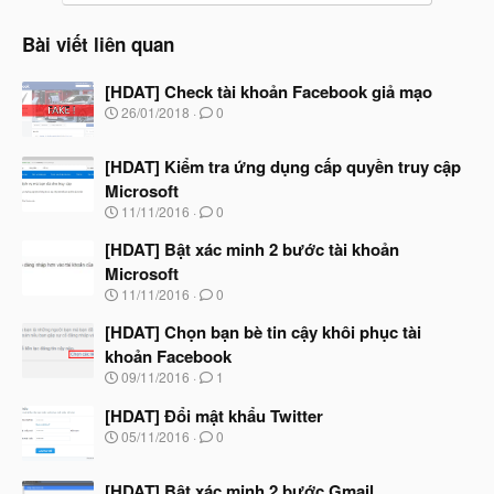
Bài viết liên quan
[HDAT] Check tài khoản Facebook giả mạo
N
26/01/2018
0
g
à
[HDAT] Kiểm tra ứng dụng cấp quyền truy cập
y
b
Microsoft
ắ
N
11/11/2016
0
t
g
đ
à
[HDAT] Bật xác minh 2 bước tài khoản
ầ
y
u
Microsoft
b
N
11/11/2016
0
ắ
g
t
à
[HDAT] Chọn bạn bè tin cậy khôi phục tài
đ
y
ầ
khoản Facebook
b
u
N
09/11/2016
1
ắ
g
t
à
[HDAT] Đổi mật khẩu Twitter
đ
y
ầ
N
05/11/2016
0
b
u
g
ắ
à
t
[HDAT] Bật xác minh 2 bước Gmail
y