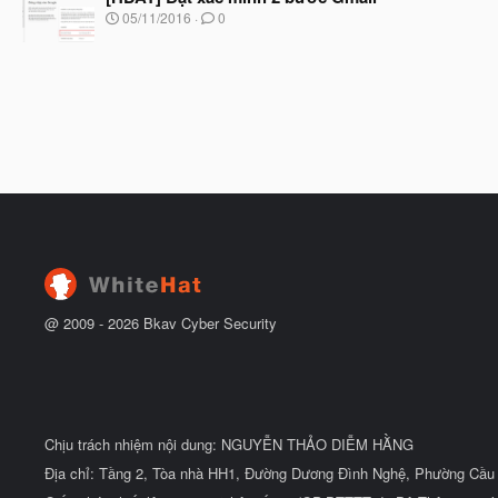
đ
b
N
05/11/2016
0
ầ
ắ
g
u
t
à
đ
y
ầ
b
u
ắ
t
đ
ầ
u
@ 2009 -
2026
Bkav Cyber Security
Chịu trách nhiệm nội dung: NGUYỄN THẢO DIỄM HẰNG
Địa chỉ: Tầng 2, Tòa nhà HH1, Đường Dương Đình Nghệ, Phường Cầu 