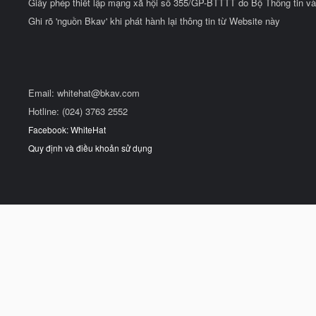
Giấy phép thiết lập mạng xã hội số 355/GP-BTTTT do Bộ Thông tin và
Ghi rõ 'nguồn Bkav' khi phát hành lại thông tin từ Website này
Email:
whitehat@bkav.com
Hotline: (024) 3763 2552
Facebook: WhiteHat
Quy định và điều khoản sử dụng