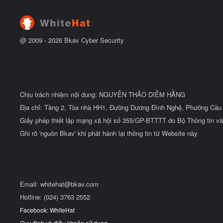
t
đ
ầ
u
@ 2009 -
2026
Bkav Cyber Security
Chịu trách nhiệm nội dung: NGUYỄN THẢO DIỄM HẰNG
Địa chỉ: Tầng 2, Tòa nhà HH1, Đường Dương Đình Nghệ, Phường Cầu 
Giấy phép thiết lập mạng xã hội số 355/GP-BTTTT do Bộ Thông tin và
Ghi rõ 'nguồn Bkav' khi phát hành lại thông tin từ Website này
Email:
whitehat@bkav.com
Hotline: (024) 3763 2552
Facebook: WhiteHat
Quy định và điều khoản sử dụng