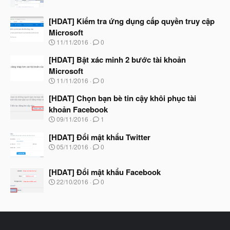
g
à
[HDAT] Kiểm tra ứng dụng cấp quyền truy cập
y
b
Microsoft
ắ
N
11/11/2016
0
t
g
đ
à
[HDAT] Bật xác minh 2 bước tài khoản
ầ
y
u
Microsoft
b
N
11/11/2016
0
ắ
g
t
à
[HDAT] Chọn bạn bè tin cậy khôi phục tài
đ
y
ầ
khoản Facebook
b
u
N
09/11/2016
1
ắ
g
t
à
[HDAT] Đổi mật khẩu Twitter
đ
y
ầ
N
05/11/2016
0
b
u
g
ắ
à
t
[HDAT] Đổi mật khẩu Facebook
y
đ
b
N
22/10/2016
0
ầ
ắ
g
u
t
à
đ
y
ầ
b
u
ắ