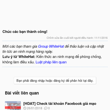
Chúc các bạn thành công!
Chỉnh sửa lần cuối bởi người điều hành:
11/11/2016
Mời các bạn tham gia
Group WhiteHat
để thảo luận và cập nhật
tin tức an ninh mạng hàng ngày.
Lưu ý từ WhiteHat:
Kiến thức an ninh mạng để phòng chống,
không làm điều xấu.
Luật pháp liên quan
Bạn phải đăng nhập hoặc đăng ký để phản hồi tại đây.
Bài viết liên quan
[HDAT] Check tài khoản Facebook giả mạo
N
26/01/2018
0