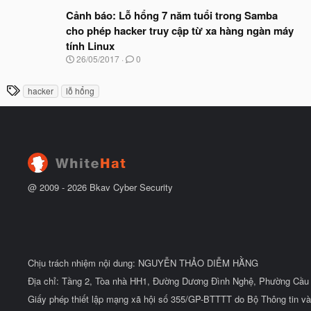
đ
g
ầ
à
Cảnh báo: Lỗ hổng 7 năm tuổi trong Samba
u
y
cho phép hacker truy cập từ xa hàng ngàn máy
b
tính Linux
ắ
t
N
26/05/2017
0
đ
g
ầ
à
T
u
hacker
lỗ hổng
y
h
b
ắ
ẻ
t
đ
ầ
u
@ 2009 -
2026
Bkav Cyber Security
Chịu trách nhiệm nội dung: NGUYỄN THẢO DIỄM HẰNG
Địa chỉ: Tầng 2, Tòa nhà HH1, Đường Dương Đình Nghệ, Phường Cầu 
Giấy phép thiết lập mạng xã hội số 355/GP-BTTTT do Bộ Thông tin và