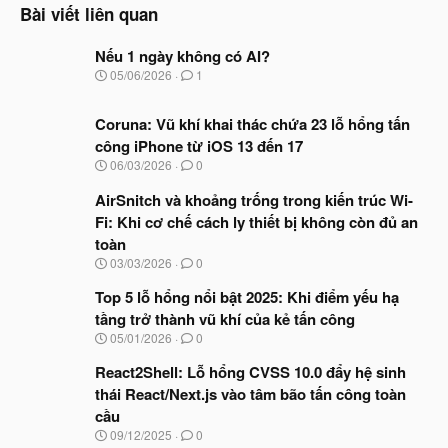
Bài viết liên quan
Nếu 1 ngày không có AI?
N
05/06/2026
1
g
à
Coruna: Vũ khí khai thác chứa 23 lỗ hổng tấn
y
b
công iPhone từ iOS 13 đến 17
ắ
N
06/03/2026
0
t
g
đ
à
AirSnitch và khoảng trống trong kiến trúc Wi-
ầ
y
u
Fi: Khi cơ chế cách ly thiết bị không còn đủ an
b
toàn
ắ
t
N
03/03/2026
0
đ
g
ầ
à
Top 5 lỗ hổng nổi bật 2025: Khi điểm yếu hạ
u
y
tầng trở thành vũ khí của kẻ tấn công
b
N
05/01/2026
0
ắ
g
t
à
React2Shell: Lỗ hổng CVSS 10.0 đẩy hệ sinh
đ
y
ầ
thái React/Next.js vào tâm bão tấn công toàn
b
u
cầu
ắ
t
N
09/12/2025
0