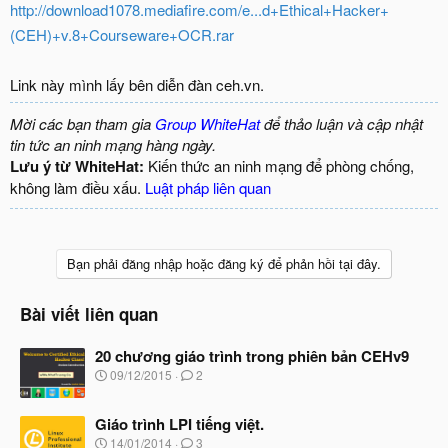
http://download1078.mediafire.com/e...d+Ethical+Hacker+
(CEH)+v.8+Courseware+OCR.rar
Link này mình lấy bên diễn đàn ceh.vn.
Mời các bạn tham gia
Group WhiteHat
để thảo luận và cập nhật
tin tức an ninh mạng hàng ngày.
Lưu ý từ WhiteHat:
Kiến thức an ninh mạng để phòng chống,
không làm điều xấu.
Luật pháp liên quan
Bạn phải đăng nhập hoặc đăng ký để phản hồi tại đây.
Bài viết liên quan
20 chương giáo trình trong phiên bản CEHv9
N
09/12/2015
2
g
à
Giáo trình LPI tiếng việt.
y
b
N
14/01/2014
3