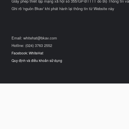
Giấy phép thiết lập mạng xã hội số 355/GP-BTTTT do Bộ Thông tin và
Ghi rõ 'nguồn Bkav' khi phát hành lại thông tin từ Website này
Email:
whitehat@bkav.com
Hotline: (024) 3763 2552
Facebook: WhiteHat
Quy định và điều khoản sử dụng