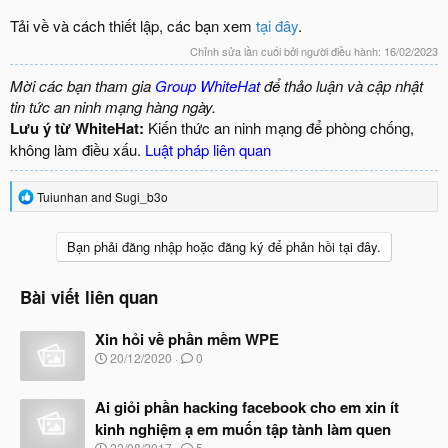
Tải về và cách thiết lập, các bạn xem
tại đây
.
Chỉnh sửa lần cuối bởi người điều hành:
16/02/2023
Mời các bạn tham gia
Group WhiteHat
để thảo luận và cập nhật
tin tức an ninh mạng hàng ngày.
Lưu ý từ WhiteHat:
Kiến thức an ninh mạng để phòng chống,
không làm điều xấu.
Luật pháp liên quan
R
Tuiunhan
and
Sugi_b3o
e
a
c
Bạn phải đăng nhập hoặc đăng ký để phản hồi tại đây.
t
i
o
Bài viết liên quan
n
s
Xin hỏi về phần mềm WPE
:
N
20/12/2020
0
g
à
Ai giỏi phần hacking facebook cho em xin ít
y
b
kinh nghiệm ạ em muốn tập tành làm quen
ắ
N
22/08/2017
5