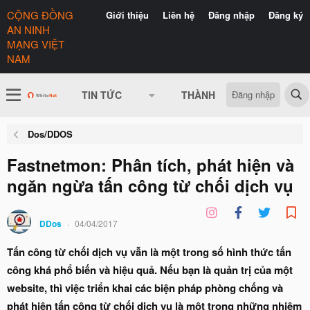
CỘNG ĐỒNG
Giới thiệu
Liên hệ
Đăng nhập
Đăng ký
AN NINH
MẠNG VIỆT
NAM
Đăng nhập
TIN TỨC
THÀNH VIÊN
CÓ GÌ 
Dos/DDOS
Fastnetmon: Phân tích, phát hiện và
ngăn ngừa tấn công từ chối dịch vụ
DDos
04/04/2017
Tấn công từ chối dịch vụ vẫn là một trong số hình thức tấn
công khá phổ biến và hiệu quả. Nếu bạn là quản trị của một
website, thì việc triển khai các biện pháp phòng chống và
phát hiện tấn công từ chối dịch vụ là một trong những nhiệm