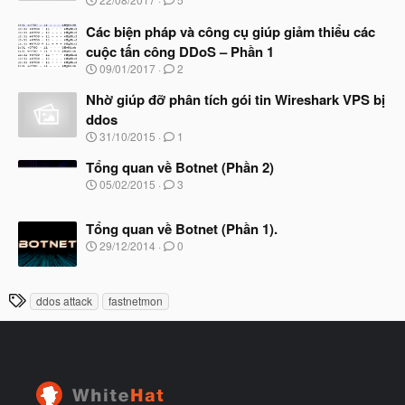
t
g
đ
à
Các biện pháp và công cụ giúp giảm thiểu các
ầ
y
u
cuộc tấn công DDoS – Phần 1
b
N
09/01/2017
2
ắ
g
t
à
Nhờ giúp đỡ phân tích gói tin Wireshark VPS bị
đ
y
ầ
ddos
b
u
N
31/10/2015
1
ắ
g
t
à
Tổng quan về Botnet (Phần 2)
đ
y
ầ
N
05/02/2015
3
b
u
g
ắ
à
t
Tổng quan về Botnet (Phần 1).
y
đ
b
N
29/12/2014
0
ầ
ắ
g
u
t
à
đ
y
T
ầ
ddos attack
fastnetmon
b
u
h
ắ
t
ẻ
đ
ầ
u