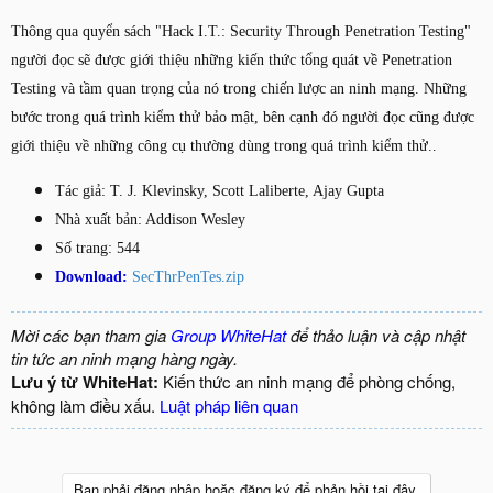
Thông qua quyển sách "Hack I.T.: Security Through Penetration Testing"
người đọc sẽ được giới thiệu những kiến thức tổng quát về Penetration
Testing và tầm quan trọng của nó trong chiến lược an ninh mạng. Những
bước trong quá trình kiểm thử bảo mật, bên cạnh đó người đọc cũng được
giới thiệu về những công cụ thường dùng trong quá trình kiểm thử..
Tác giả: T. J. Klevinsky, Scott Laliberte, Ajay Gupta
Nhà xuất bản: Addison Wesley
Số trang: 544
Download:
SecThrPenTes.zip
Mời các bạn tham gia
Group WhiteHat
để thảo luận và cập nhật
tin tức an ninh mạng hàng ngày.
Lưu ý từ WhiteHat:
Kiến thức an ninh mạng để phòng chống,
không làm điều xấu.
Luật pháp liên quan
Bạn phải đăng nhập hoặc đăng ký để phản hồi tại đây.