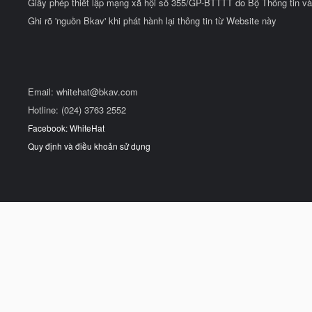
Giấy phép thiết lập mạng xã hội số 355/GP-BTTTT do Bộ Thông tin và
Ghi rõ 'nguồn Bkav' khi phát hành lại thông tin từ Website này
Email:
whitehat@bkav.com
Hotline: (024) 3763 2552
Facebook: WhiteHat
Quy định và điều khoản sử dụng