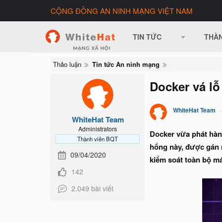
CỘNG ĐỒNG AN NINH MẠNG VIỆT NAM
TIN TỨC
THÀN
Thảo luận
Tin tức An ninh mạng
Docker vá l
WhiteHat Team
WhiteHat Team
Administrators
Docker vừa phát hàn
Thành viên BQT
hổng này, được gán 
09/04/2020
kiểm soát toàn bộ m
142
2.049 bài viết