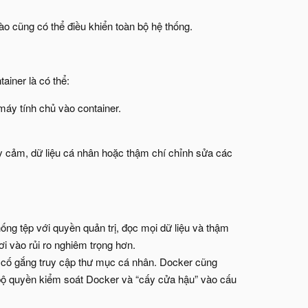
o cũng có thể điều khiển toàn bộ hệ thống.
iner là có thể:
 máy tính chủ vào container.
hạy cảm, dữ liệu cá nhân hoặc thậm chí chỉnh sửa các
ng tệp với quyền quản trị, đọc mọi dữ liệu và thậm
i vào rủi ro nghiêm trọng hơn.
cố gắng truy cập thư mục cá nhân. Docker cũng
bộ quyền kiểm soát Docker và “cấy cửa hậu” vào cấu