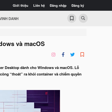
Giới thiệu
Liên hệ
Đăng nhập
Đăng ký
VINH DANH
ndows và macOS
cker Desktop dành cho Windows và macOS. Lỗ
công “thoát” ra khỏi container và chiếm quyền