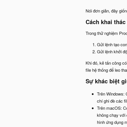
Nói đơn giản, đây giố
Cách khai thác
Trong thử nghiệm Proo
Gửi lệnh tạo con
Gửi lệnh khởi độn
Khi đó, kẻ tấn công có
file hệ thống để leo t
Sự khác biệt 
Trên Windows: C
chí ghi đè các 
Trên macOS: Cơ
không chạy với 
hình ứng dụng 