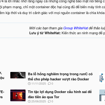
 là lời nhắc nhở rằng ngay cả những công nghệ bảo mật nổi tiếng cũn
 tội phạm mạng, chỉ một container độc hại cũng đủ để biến máy tính 
m kịp thời và duy trì cảnh giác với mọi nguồn container là chìa khóa
Mời các bạn tham gia
Group WhiteHat
để thảo lu
Lưu ý từ WhiteHat:
Kiến thức an ninh mạng để 
r,
Ba lỗ hổng nghiêm trọng trong runC có
iệu
thể cho phép hacker vượt rào Docker
N
11/11/2025
0
g
à
VE-
Tin tặc lợi dụng Docker cấu hình sai để
y
ys
đào tiền ảo qua Tor
b
N
25/06/2025
0
ắ
g