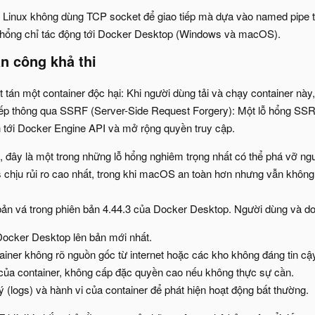
 Linux không dùng TCP socket để giao tiếp mà dựa vào named pipe trên
ỗ hổng chỉ tác động tới Docker Desktop (Windows và macOS).
n công khả thi​
 tán một container độc hại: Khi người dùng tải và chạy container này
tiếp thông qua SSRF (Server-Side Request Forgery): Một lỗ hổng SSRF
h tới Docker Engine API và mở rộng quyền truy cập.
 đây là một trong những lỗ hổng nghiêm trọng nhất có thể phá vỡ ngu
chịu rủi ro cao nhất, trong khi macOS an toàn hơn nhưng vẫn không
ản vá trong phiên bản 4.44.3 của Docker Desktop. Người dùng và d
ocker Desktop lên bản mới nhất.
ainer không rõ nguồn gốc từ internet hoặc các kho không đáng tin cậ
của container, không cấp đặc quyền cao nếu không thực sự cần.
 (logs) và hành vi của container để phát hiện hoạt động bất thường.