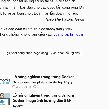
g đều tồn tại những sơ hở tai hại. Với đặc tính
cá nhân thành bàn đạp cho các cuộc tấn công rộng lớn
 bảo vệ an toàn cho cả cá nhân lẫn doanh nghiệp.
Theo The Hacker News
ận và cập nhật tin tức an ninh mạng hàng ngày.
phòng chống, không làm điều xấu.
Luật pháp liên quan
Bạn phải đăng nhập hoặc đăng ký để phản hồi tại đây.
Lỗ hổng nghiêm trọng trong Docker
Compose cho phép ghi đè tệp tùy ý
N
30/10/2025
0
g
à
Lỗ hổng nghiêm trọng trong Jenkins
y
Docker Image ảnh hưởng đến SSH
b
Agent
ắ