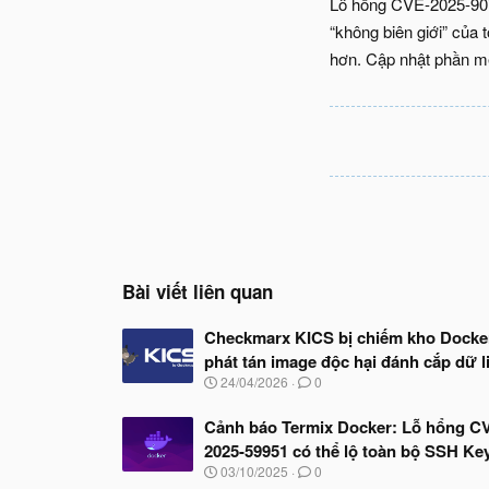
Lỗ hổng CVE-2025-9074
“không biên giới” của
hơn. Cập nhật phần mề
Bài viết liên quan
Checkmarx KICS bị chiếm kho Docke
phát tán image độc hại đánh cắp dữ l
N
24/04/2026
0
g
à
Cảnh báo Termix Docker: Lỗ hổng C
y
2025-59951 có thể lộ toàn bộ SSH Ke
b
ắ
N
03/10/2025
0
t
g