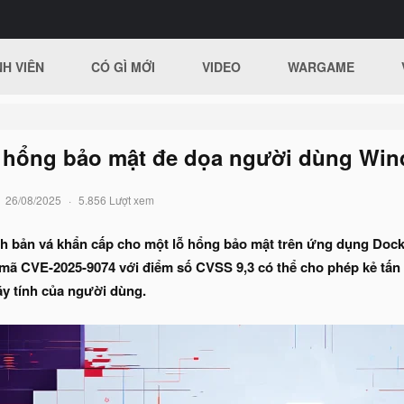
H VIÊN
CÓ GÌ MỚI
VIDEO
WARGAME
ỗ hổng bảo mật đe dọa người dùng Wi
26/08/2025
5.856 Lượt xem
h bản vá khẩn cấp cho một lỗ hổng bảo mật trên ứng dụng Do
mã CVE-2025-9074 với điểm số CVSS 9,3 có thể cho phép kẻ tấn 
áy tính của người dùng.