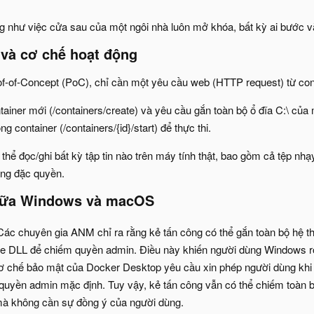
ng như việc cửa sau của một ngôi nhà luôn mở khóa, bất kỳ ai bước và
 và cơ chế hoạt động​
f-of-Concept (PoC), chỉ cần một yêu cầu web (HTTP request) từ conta
tainer mới (/containers/create) và yêu cầu gắn toàn bộ ổ đĩa C:\ của
g container (/containers/{id}/start) để thực thi.
 thể đọc/ghi bất kỳ tập tin nào trên máy tính thật, bao gồm cả tệp n
hang đặc quyền.
giữa Windows và macOS​
ác chuyên gia ANM chỉ ra rằng kẻ tấn công có thể gắn toàn bộ hệ thố
file DLL để chiếm quyền admin. Điều này khiến người dùng Windows rơ
 chế bảo mật của Docker Desktop yêu cầu xin phép người dùng khi 
quyền admin mặc định. Tuy vậy, kẻ tấn công vẫn có thể chiếm toàn 
mà không cần sự đồng ý của người dùng.