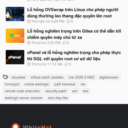
ắ
g
t
à
Lỗ hổng OVSwrap trên Linux cho phép người
đ
y
ầ
dùng thường leo thang đặc quyền lên root
b
u
N
Thứ năm lúc 4:29 PM
0
ắ
g
t
à
Lỗ hổng nghiêm trọng trên Gitea có thể dẫn tới
đ
y
ầ
chiếm quyền máy chủ từ xa
b
u
N
Thứ tư lúc 2:22 PM
0
ắ
g
t
à
cPanel vá lỗ hổng nghiêm trọng cho phép thực
đ
y
ầ
thi SQL với quyền root cơ sở dữ liệu
b
u
N
Thứ tư lúc 11:12 AM
0
ắ
g
t
à
đ
T
cloudsek
critical patch updates
cve-2026-21962
digitalocean
y
ầ
h
b
u
honeypot
oracle weblogic
path traversal
rce
ắ
ẻ
remote code execution
security patch
vpn
waf
t
đ
weblogic server console
zero-day-like
ầ
u