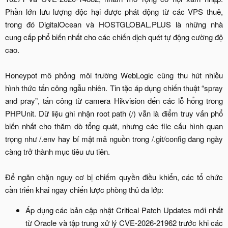
Phần lớn lưu lượng độc hại được phát động từ các VPS thuê,
trong đó DigitalOcean và HOSTGLOBAL.PLUS là những nhà
cung cấp phổ biến nhất cho các chiến dịch quét tự động cường độ
cao.
Honeypot mô phỏng môi trường WebLogic cũng thu hút nhiều
hình thức tấn công ngẫu nhiên. Tin tặc áp dụng chiến thuật “spray
and pray”, tấn công từ camera Hikvision đến các lỗ hổng trong
PHPUnit. Dữ liệu ghi nhận root path (/) vẫn là điểm truy vấn phổ
biến nhất cho thăm dò tổng quát, nhưng các file cấu hình quan
trọng như /.env hay bí mật mã nguồn trong /.git/config đang ngày
càng trở thành mục tiêu ưu tiên.
Để ngăn chặn nguy cơ bị chiếm quyền điều khiển, các tổ chức
cần triển khai ngay chiến lược phòng thủ đa lớp:​
Áp dụng các bản cập nhật Critical Patch Updates mới nhất
từ Oracle và tập trung xử lý CVE-2026-21962 trước khi các