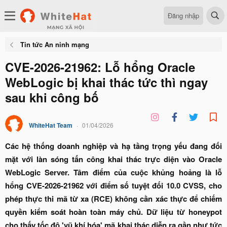
Đăng nhập
Tin tức An ninh mạng
CVE-2026-21962: Lỗ hổng Oracle
WebLogic bị khai thác tức thì ngay
sau khi công bố
WhiteHat Team
01/04/2026
Các hệ thống doanh nghiệp và hạ tầng trọng yếu đang đối
mặt với làn sóng tấn công khai thác trực diện vào Oracle
WebLogic Server. Tâm điểm của cuộc khủng hoảng là lỗ
hổng CVE-2026-21962 với điểm số tuyệt đối 10.0 CVSS, cho
phép thực thi mã từ xa (RCE) không cần xác thực để chiếm
quyền kiểm soát hoàn toàn máy chủ. Dữ liệu từ honeypot
cho thấy tốc độ 'vũ khí hóa' mã khai thác diễn ra gần như tức