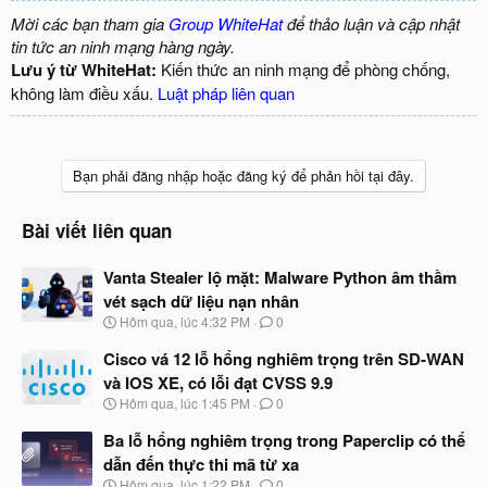
Mời các bạn tham gia
Group WhiteHat
để thảo luận và cập nhật
tin tức an ninh mạng hàng ngày.
Lưu ý từ WhiteHat:
Kiến thức an ninh mạng để phòng chống,
không làm điều xấu.
Luật pháp liên quan
Bạn phải đăng nhập hoặc đăng ký để phản hồi tại đây.
Bài viết liên quan
Vanta Stealer lộ mặt: Malware Python âm thầm
vét sạch dữ liệu nạn nhân
N
Hôm qua, lúc 4:32 PM
0
g
à
Cisco vá 12 lỗ hổng nghiêm trọng trên SD-WAN
y
và IOS XE, có lỗi đạt CVSS 9.9
b
N
Hôm qua, lúc 1:45 PM
0
ắ
g
t
à
Ba lỗ hổng nghiêm trọng trong Paperclip có thể
đ
y
ầ
dẫn đến thực thi mã từ xa
b
u
N
Hôm qua, lúc 1:22 PM
0