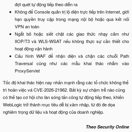
đợt quét tự động tiếp theo diễn ra​
Không để Console quản trị lộ diện trực tiếp trên Internet, giới
hạn quyền truy cập trong mạng nội bộ hoặc qua kết nối
VPN an toàn​
Ngắt bỏ hoặc siết chặt các giao thức nhạy cảm như
IIOP/T3 và WLS-WSAT nếu không thực sự cần thiết cho
hoạt động vận hành​
Cấu hình WAF để nhận diện và chặn các chuỗi Path
Traversal cũng như các mẫu khai thác nhắm vào
ProxyServlet​
Tốc độ khai thác hiện nay nhấn mạnh rằng các tổ chức không thể
trì hoãn việc vá CVE-2026-21962. Bất kỳ sự chậm trễ nào cũng
có thể tạo cơ hội cho làn sóng tấn công tự động tiếp theo, khiến
WebLogic trở thành mục tiêu dễ bị xâm nhập, từ đó đe dọa
nghiêm trọng dữ liệu và hoạt động của doanh nghiệp.
Theo Security Online