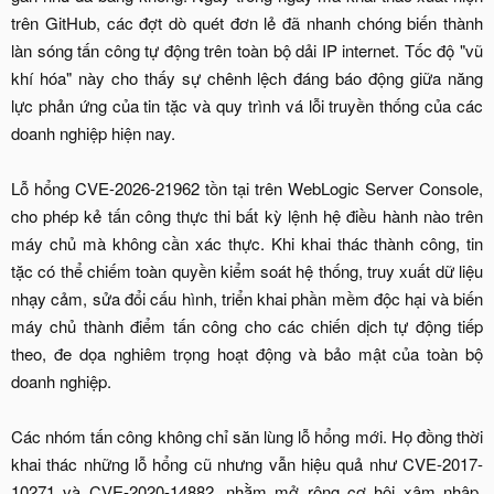
trên GitHub, các đợt dò quét đơn lẻ đã nhanh chóng biến thành
làn sóng tấn công tự động trên toàn bộ dải IP internet. Tốc độ "vũ
khí hóa" này cho thấy sự chênh lệch đáng báo động giữa năng
lực phản ứng của tin tặc và quy trình vá lỗi truyền thống của các
doanh nghiệp hiện nay.
Lỗ hổng CVE-2026-21962 tồn tại trên WebLogic Server Console,
cho phép kẻ tấn công thực thi bất kỳ lệnh hệ điều hành nào trên
máy chủ mà không cần xác thực. Khi khai thác thành công, tin
tặc có thể chiếm toàn quyền kiểm soát hệ thống, truy xuất dữ liệu
nhạy cảm, sửa đổi cấu hình, triển khai phần mềm độc hại và biến
máy chủ thành điểm tấn công cho các chiến dịch tự động tiếp
theo, đe dọa nghiêm trọng hoạt động và bảo mật của toàn bộ
doanh nghiệp.
Các nhóm tấn công không chỉ săn lùng lỗ hổng mới. Họ đồng thời
khai thác những lỗ hổng cũ nhưng vẫn hiệu quả như CVE-2017-
10271 và CVE-2020-14882, nhằm mở rộng cơ hội xâm nhập.