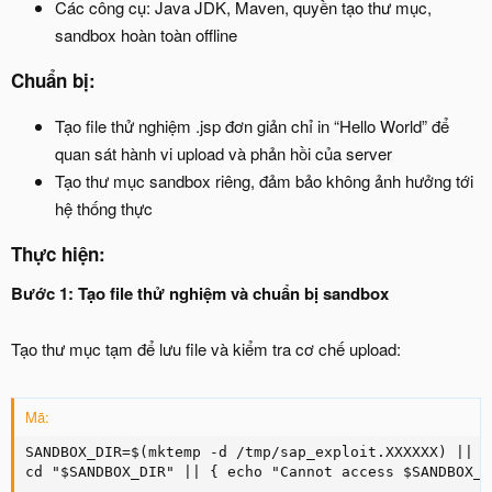
Các công cụ: Java JDK, Maven, quyền tạo thư mục,
sandbox hoàn toàn offline
Chuẩn bị:
Tạo file thử nghiệm .jsp đơn giản chỉ in “Hello World” để
quan sát hành vi upload và phản hồi của server
Tạo thư mục sandbox riêng, đảm bảo không ảnh hưởng tới
hệ thống thực
Thực hiện:
Bước 1: Tạo file thử nghiệm và chuẩn bị sandbox
Tạo thư mục tạm để lưu file và kiểm tra cơ chế upload:
Mã:
SANDBOX_DIR=$(mktemp -d /tmp/sap_exploit.XXXXXX) || {
cd "$SANDBOX_DIR" || { echo "Cannot access $SANDBOX_D