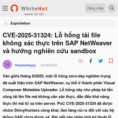
Đăng nhập
Exploitation
CVE-2025-31324: Lỗ hổng tải file
không xác thực trên SAP NetWeaver
và hướng nghiên cứu sandbox
H
Heoanchayyy
20/08/2025
Vào giữa tháng 8/2025, một lỗ hổng zero-day nghiêm trọng
đã xuất hiện trên SAP NetWeaver, cụ thể ở thành phần Visual
Composer Metadata Uploader. Lỗ hổng này cho phép kẻ tấn
công tải lên file mà không cần xác thực, dẫn đến khả năng
thực thi mã từ xa trên server. PoC CVE-2025-31324 đã được
nhóm ShinyHunters công khai, làm tăng rủi ro đối với các hệ
thống SAP chưa được vá. Bài viết này phân tích kỹ thuật lỗ