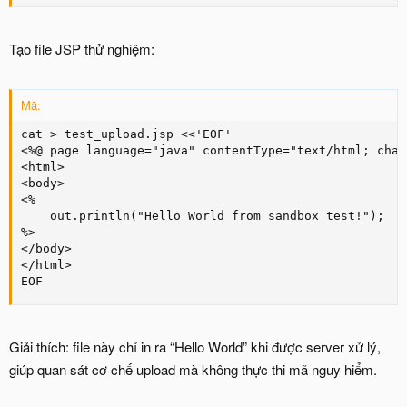
Tạo file JSP thử nghiệm:
Mã:
cat > test_upload.jsp <<'EOF'

<%@ page language="java" contentType="text/html; char
<html>

<body>

<%

    out.println("Hello World from sandbox test!");

%>

</body>

</html>

EOF
Giải thích: file này chỉ in ra “Hello World” khi được server xử lý,
giúp quan sát cơ chế upload mà không thực thi mã nguy hiểm.