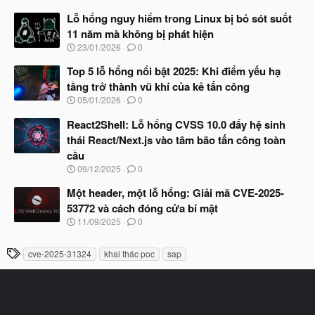
g
t
à
Lỗ hổng nguy hiểm trong Linux bị bỏ sót suốt
đ
y
ầ
11 năm mà không bị phát hiện
b
u
N
23/01/2026
0
ắ
g
t
à
Top 5 lỗ hổng nổi bật 2025: Khi điểm yếu hạ
đ
y
ầ
tầng trở thành vũ khí của kẻ tấn công
b
u
N
05/01/2026
0
ắ
g
t
à
React2Shell: Lỗ hổng CVSS 10.0 đẩy hệ sinh
đ
y
ầ
thái React/Next.js vào tâm bão tấn công toàn
b
u
cầu
ắ
t
N
09/12/2025
0
đ
g
ầ
à
Một header, một lỗ hổng: Giải mã CVE-2025-
u
y
53772 và cách đóng cửa bí mật
b
N
11/09/2025
0
ắ
g
t
à
đ
T
cve-2025-31324
khai thác poc
sap
y
ầ
h
b
u
ắ
ẻ
t
đ
ầ