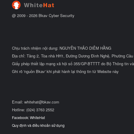
u
@ 2009 -
2026
Bkav Cyber Security
Chịu trách nhiệm nội dung: NGUYỄN THẢO DIỄM HẰNG
Địa chỉ: Tầng 2, Tòa nhà HH1, Đường Dương Đình Nghệ, Phường Cầu 
Giấy phép thiết lập mạng xã hội số 355/GP-BTTTT do Bộ Thông tin và
Ghi rõ 'nguồn Bkav' khi phát hành lại thông tin từ Website này
Email:
whitehat@bkav.com
Hotline: (024) 3763 2552
Facebook: WhiteHat
Quy định và điều khoản sử dụng