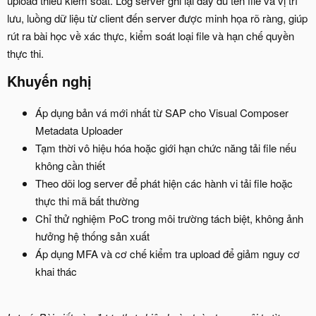
upload thiếu kiểm soát. Log server ghi lại đầy đủ tên file và vị trí
lưu, luồng dữ liệu từ client đến server được minh họa rõ ràng, giúp
rút ra bài học về xác thực, kiểm soát loại file và hạn chế quyền
thực thi.
Khuyến nghị​
Áp dụng bản vá mới nhất từ SAP cho Visual Composer
Metadata Uploader
Tạm thời vô hiệu hóa hoặc giới hạn chức năng tải file nếu
không cần thiết
Theo dõi log server để phát hiện các hành vi tải file hoặc
thực thi mã bất thường
Chỉ thử nghiệm PoC trong môi trường tách biệt, không ảnh
hưởng hệ thống sản xuất
Áp dụng MFA và cơ chế kiểm tra upload để giảm nguy cơ
khai thác