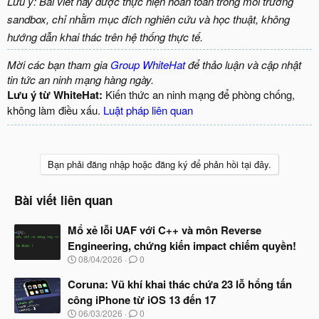
Lưu ý: Bài viết này được thực hiện hoàn toàn trong môi trường
sandbox, chỉ nhằm mục đích nghiên cứu và học thuật, không
hướng dẫn khai thác trên hệ thống thực tế.
Mời các bạn tham gia
Group WhiteHat
để thảo luận và cập nhật
tin tức an ninh mạng hàng ngày.
Lưu ý từ WhiteHat:
Kiến thức an ninh mạng để phòng chống,
không làm điều xấu.
Luật pháp liên quan
Bạn phải đăng nhập hoặc đăng ký để phản hồi tại đây.
Bài viết liên quan
Mổ xẻ lỗi UAF với C++ và môn Reverse
Engineering, chứng kiến impact chiếm quyền!
N
08/04/2026
0
g
à
Coruna: Vũ khí khai thác chứa 23 lỗ hổng tấn
y
công iPhone từ iOS 13 đến 17
b
N
06/03/2026
0
ắ