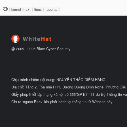
g
t
à
đ
T
kernel linux
linux
ubuntu
y
ầ
h
b
u
ắ
ẻ
t
đ
ầ
u
@ 2009 -
2026
Bkav Cyber Security
Chịu trách nhiệm nội dung: NGUYỄN THẢO DIỄM HẰNG
Địa chỉ: Tầng 2, Tòa nhà HH1, Đường Dương Đình Nghệ, Phường Cầu 
Giấy phép thiết lập mạng xã hội số 355/GP-BTTTT do Bộ Thông tin và
Ghi rõ 'nguồn Bkav' khi phát hành lại thông tin từ Website này