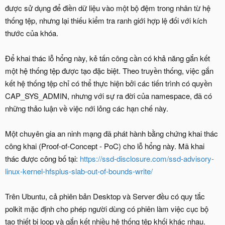
được sử dụng để điền dữ liệu vào một bộ đệm trong nhân từ hệ
thống tệp, nhưng lại thiếu kiểm tra ranh giới hợp lệ đối với kích
thước của khóa.
Để khai thác lỗ hổng này, kẻ tấn công cần có khả năng gắn kết
một hệ thống tệp được tạo đặc biệt. Theo truyền thống, việc gắn
kết hệ thống tệp chỉ có thể thực hiện bởi các tiến trình có quyền
CAP_SYS_ADMIN, nhưng với sự ra đời của namespace, đã có
những thảo luận về việc nới lỏng các hạn chế này.
Một chuyên gia an ninh mạng đã phát hành bằng chứng khai thác
công khai (Proof-of-Concept - PoC) cho lỗ hổng này. Mã khai
thác được công bố tại:
https://ssd-disclosure.com/ssd-advisory-
linux-kernel-hfsplus-slab-out-of-bounds-write/
Trên Ubuntu, cả phiên bản Desktop và Server đều có quy tắc
polkit mặc định cho phép người dùng có phiên làm việc cục bộ
tạo thiết bị loop và gắn kết nhiều hệ thống tệp khối khác nhau.