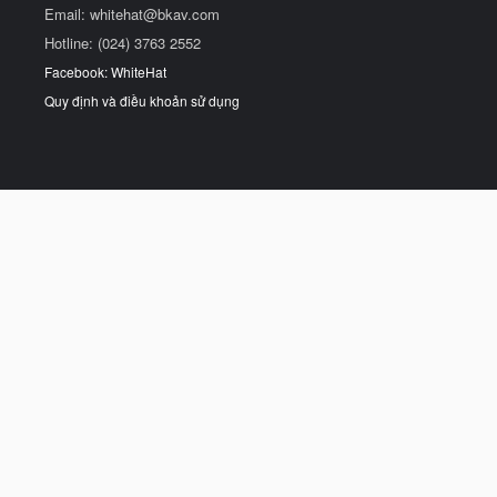
Email:
whitehat@bkav.com
Hotline: (024) 3763 2552
Facebook: WhiteHat
Quy định và điều khoản sử dụng