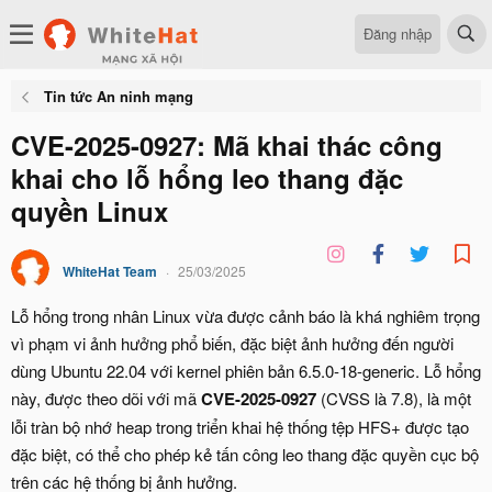
Đăng nhập
Tin tức An ninh mạng
CVE-2025-0927: Mã khai thác công
khai cho lỗ hổng leo thang đặc
quyền Linux
WhiteHat Team
25/03/2025
Lỗ hổng trong nhân Linux vừa được cảnh báo là khá nghiêm trọng
vì phạm vi ảnh hưởng phổ biến, đặc biệt ảnh hưởng đến người
dùng Ubuntu 22.04 với kernel phiên bản 6.5.0-18-generic. Lỗ hổng
này, được theo dõi với mã
CVE-2025-0927
(CVSS là 7.8), là một
lỗi tràn bộ nhớ heap trong triển khai hệ thống tệp HFS+ được tạo
đặc biệt, có thể cho phép kẻ tấn công leo thang đặc quyền cục bộ
trên các hệ thống bị ảnh hưởng.