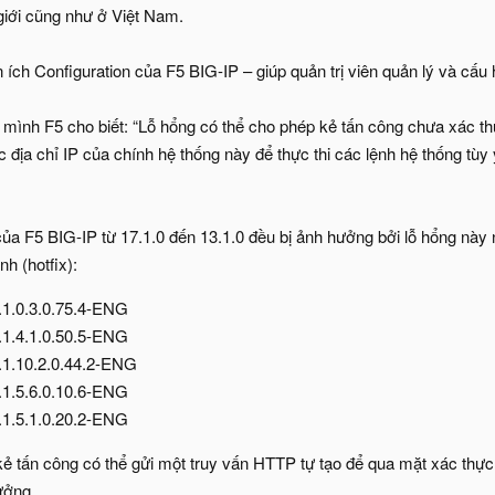
 giới cũng như ở Việt Nam.
 ích Configuration của F5 BIG-IP – giúp quản trị viên quản lý và cấu
mình F5 cho biết: “Lỗ hổng có thể cho phép kẻ tấn công chưa xác t
c địa chỉ IP của chính hệ thống này để thực thi các lệnh hệ thống tùy 
của F5 BIG-IP từ 17.1.0 đến 13.1.0 đều bị ảnh hưởng bởi lỗ hổng này
h (hotfix):
.1.0.3.0.75.4-ENG
.1.4.1.0.50.5-ENG
.1.10.2.0.44.2-ENG
.1.5.6.0.10.6-ENG
.1.5.1.0.20.2-ENG
kẻ tấn công có thể gửi một truy vấn HTTP tự tạo để qua mặt xác thực
ưởng.