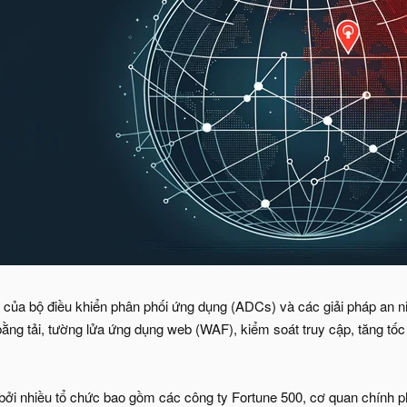
 của bộ điều khiển phân phối ứng dụng (ADCs) và các giải pháp an n
ằng tải, tường lửa ứng dụng web (WAF), kiểm soát truy cập, tăng tố
ởi nhiều tổ chức bao gồm các công ty Fortune 500, cơ quan chính p