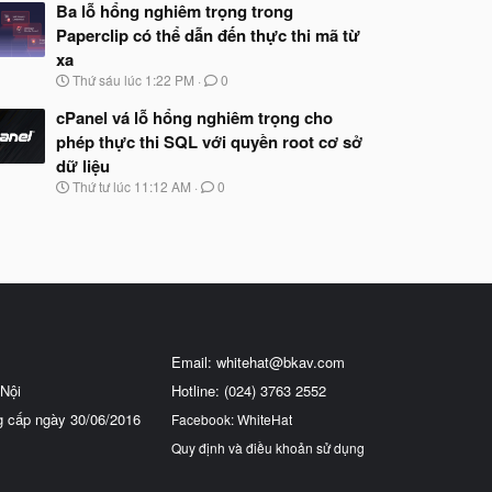
Ba lỗ hổng nghiêm trọng trong
Paperclip có thể dẫn đến thực thi mã từ
xa
N
Thứ sáu lúc 1:22 PM
0
g
à
cPanel vá lỗ hổng nghiêm trọng cho
y
phép thực thi SQL với quyền root cơ sở
b
dữ liệu
ắ
t
N
Thứ tư lúc 11:12 AM
0
đ
g
ầ
à
u
y
b
ắ
t
đ
ầ
u
Email:
whitehat@bkav.com
Nội
Hotline: (024) 3763 2552
g cấp ngày 30/06/2016
Facebook: WhiteHat
Quy định và điều khoản sử dụng