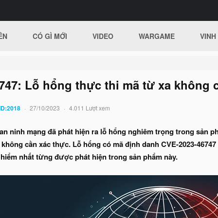
ÊN
CÓ GÌ MỚI
VIDEO
WARGAME
VINH
47: Lỗ hổng thực thi mã từ xa không c
ID:2018
27/10/2023
4.011 Lượt xem
an ninh mạng đã phát hiện ra lỗ hổng nghiêm trọng trong sản p
à không cần xác thực. Lỗ hổng có mã định danh CVE-2023-46747 
hiểm nhất từng được phát hiện trong sản phẩm này.