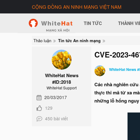
CỘNG ĐỒNG AN NINH MẠNG VIỆT NAM
TIN TỨC
THÀNH VI
Thảo luận
Tin tức An ninh mạng
CVE-2023-467
WhiteHat News #
WhiteHat News
#ID:2018
Các nhà nghiên cứu 
WhiteHat Support
thực thi mã từ xa m
20/03/2017
những lỗ hổng nguy 
129
450 bài viết