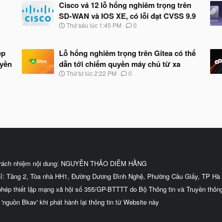
Cisco vá 12 lỗ hổng nghiêm trọng trên
SD-WAN và IOS XE, có lỗi đạt CVSS 9.9
N
Thứ sáu lúc 1:45 PM
0
g
à
y
ép
Lỗ hổng nghiêm trọng trên Gitea có thể
b
uyền
dẫn tới chiếm quyền máy chủ từ xa
ắ
t
N
Thứ tư lúc 2:22 PM
0
đ
g
ầ
à
u
y
b
ắ
t
đ
ầ
u
trách nhiệm nội dung: NGUYỄN THẢO DIỄM HẰNG
hỉ: Tầng 2, Tòa nhà HH1, Đường Dương Đình Nghệ, Phường Cầu Giấy, TP Hà 
phép thiết lập mạng xã hội số 355/GP-BTTTT do Bộ Thông tin và Truyền thôn
 'nguồn Bkav' khi phát hành lại thông tin từ Website này