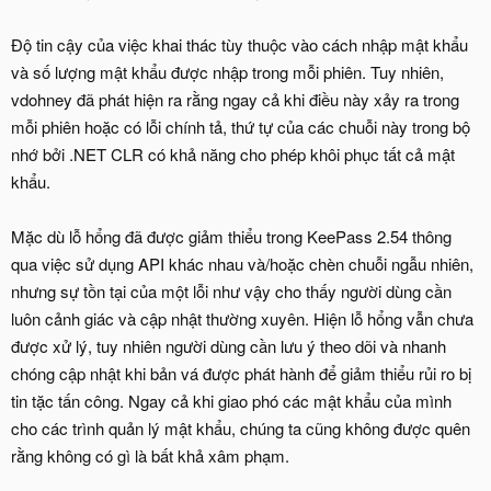
Độ tin cậy của việc khai thác tùy thuộc vào cách nhập mật khẩu
và số lượng mật khẩu được nhập trong mỗi phiên. Tuy nhiên,
vdohney đã phát hiện ra rằng ngay cả khi điều này xảy ra trong
mỗi phiên hoặc có lỗi chính tả, thứ tự của các chuỗi này trong bộ
nhớ bởi .NET CLR có khả năng cho phép khôi phục tất cả mật
khẩu.
Mặc dù lỗ hổng đã được giảm thiểu trong KeePass 2.54 thông
qua việc sử dụng API khác nhau và/hoặc chèn chuỗi ngẫu nhiên,
nhưng sự tồn tại của một lỗi như vậy cho thấy người dùng cần
luôn cảnh giác và cập nhật thường xuyên. Hiện lỗ hổng vẫn chưa
được xử lý, tuy nhiên người dùng cần lưu ý theo dõi và nhanh
chóng cập nhật khi bản vá được phát hành để giảm thiểu rủi ro bị
tin tặc tấn công. Ngay cả khi giao phó các mật khẩu của mình
cho các trình quản lý mật khẩu, chúng ta cũng không được quên
rằng không có gì là bất khả xâm phạm.