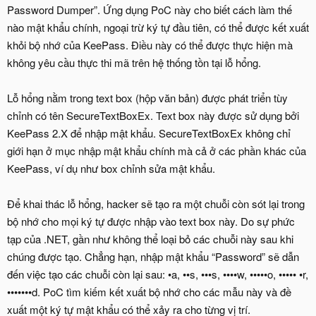
Password Dumper”. Ứng dụng PoC này cho biết cách làm thế
nào mật khẩu chính, ngoại trừ ký tự đầu tiên, có thể được kết xuất
khỏi bộ nhớ của KeePass. Điều này có thể được thực hiện mà
không yêu cầu thực thi mã trên hệ thống tồn tại lỗ hổng.
Lỗ hổng nằm trong text box (hộp văn bản) được phát triển tùy
chỉnh có tên SecureTextBoxEx. Text box này được sử dụng bởi
KeePass 2.X để nhập mật khẩu. SecureTextBoxEx không chỉ
giới hạn ở mục nhập mật khẩu chính mà cả ở các phần khác của
KeePass, ví dụ như box chỉnh sửa mật khẩu.
Để khai thác lỗ hổng, hacker sẽ tạo ra một chuỗi còn sót lại trong
bộ nhớ cho mọi ký tự được nhập vào text box này. Do sự phức
tạp của .NET, gần như không thể loại bỏ các chuỗi này sau khi
chúng được tạo. Chẳng hạn, nhập mật khẩu “Password” sẽ dẫn
đến việc tạo các chuỗi còn lại sau: •a, ••s, •••s, ••••w, •••••o, ••••• •r,
•••••••d. PoC tìm kiếm kết xuất bộ nhớ cho các mẫu này và đề
xuất một ký tự mật khẩu có thể xảy ra cho từng vị trí.