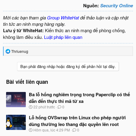
Nguồn:
Security Online
Mời các bạn tham gia
Group WhiteHat
để thảo luận và cập nhật
tin tức an ninh mạng hàng ngày.
Lưu ý từ WhiteHat:
Kiến thức an ninh mạng để phòng chống,
không làm điều xấu.
Luật pháp liên quan
R
Thriuenug
e
a
c
Bạn phải đăng nhập hoặc đăng ký để phản hồi tại đây.
t
i
o
Bài viết liên quan
n
s
Ba lỗ hổng nghiêm trọng trong Paperclip có thể
:
dẫn đến thực thi mã từ xa
N
22 phút trước
0
g
à
Lỗ hổng OVSwrap trên Linux cho phép người
y
dùng thường leo thang đặc quyền lên root
b
N
Hôm qua, lúc 4:29 PM
0
ắ
g
t