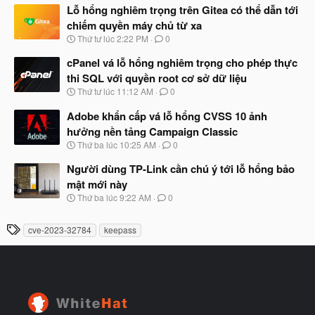
à
Lỗ hổng nghiêm trọng trên Gitea có thể dẫn tới
đ
y
ầ
chiếm quyền máy chủ từ xa
b
u
N
Thứ tư lúc 2:22 PM
0
ắ
g
t
à
cPanel vá lỗ hổng nghiêm trọng cho phép thực
đ
y
ầ
thi SQL với quyền root cơ sở dữ liệu
b
u
N
Thứ tư lúc 11:12 AM
0
ắ
g
t
à
Adobe khẩn cấp vá lỗ hổng CVSS 10 ảnh
đ
y
ầ
hưởng nền tảng Campaign Classic
b
u
N
Thứ ba lúc 10:25 AM
0
ắ
g
t
à
Người dùng TP-Link cần chú ý tới lỗ hổng bảo
đ
y
ầ
mật mới này
b
u
N
Thứ ba lúc 9:22 AM
0
ắ
g
t
à
đ
T
cve-2023-32784
keepass
y
ầ
h
b
u
ắ
ẻ
t
đ
ầ
u