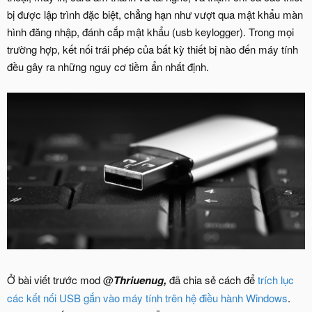
bị được lập trình đặc biệt, chẳng hạn như vượt qua mật khẩu màn
hình đăng nhập, đánh cắp mật khẩu (usb keylogger). Trong mọi
trường hợp, kết nối trái phép của bất kỳ thiết bị nào đến máy tính
đều gây ra những nguy cơ tiềm ẩn nhất định.
Ở bài viết trước mod @
Thriuenug,
đã chia sẻ cách để
trích lục
các kết nối USB gắn vào máy tính trên hệ điều hành Windows
.