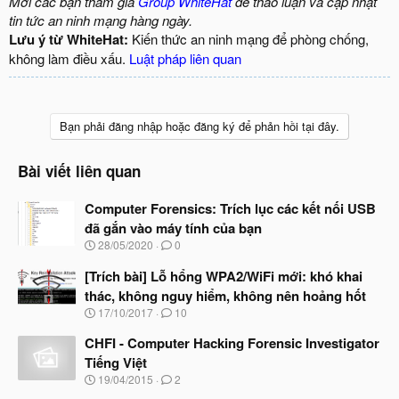
Mời các bạn tham gia
Group WhiteHat
để thảo luận và cập nhật
tin tức an ninh mạng hàng ngày.
Lưu ý từ WhiteHat:
Kiến thức an ninh mạng để phòng chống,
không làm điều xấu.
Luật pháp liên quan
Bạn phải đăng nhập hoặc đăng ký để phản hồi tại đây.
Bài viết liên quan
Computer Forensics: Trích lục các kết nối USB
đã gắn vào máy tính của bạn
N
28/05/2020
0
g
à
[Trích bài] Lỗ hổng WPA2/WiFi mới: khó khai
y
thác, không nguy hiểm, không nên hoảng hốt
b
N
17/10/2017
10
ắ
g
t
à
CHFI - Computer Hacking Forensic Investigator
đ
y
ầ
Tiếng Việt
b
u
N
19/04/2015
2
ắ
g
t