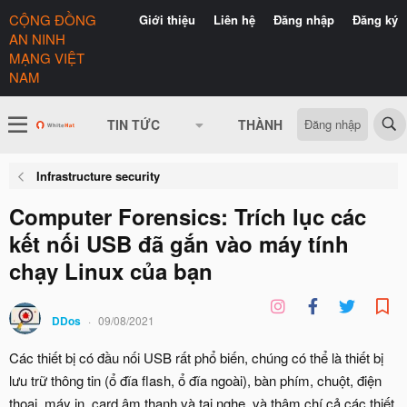
CỘNG ĐỒNG
Giới thiệu
Liên hệ
Đăng nhập
Đăng ký
AN NINH
MẠNG VIỆT
NAM
Đăng nhập
TIN TỨC
THÀNH VIÊN
CÓ GÌ 
Infrastructure security
Computer Forensics: Trích lục các
kết nối USB đã gắn vào máy tính
chạy Linux của bạn
DDos
09/08/2021
Các thiết bị có đầu nối USB rất phổ biến, chúng có thể là thiết bị
lưu trữ thông tin (ổ đĩa flash, ổ đĩa ngoài), bàn phím, chuột, điện
thoại, máy in, card âm thanh và tai nghe, và thậm chí cả các thiết