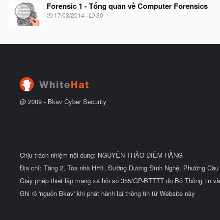
à
Forensic 1 - Tổng quan về Computer Forensics
đ
y
ầ
N
17/03/2014
30
b
u
g
ắ
à
t
y
đ
b
ầ
ắ
u
t
đ
ầ
u
@ 2009 -
Bkav Cyber Security
Chịu trách nhiệm nội dung: NGUYỄN THẢO DIỄM HẰNG
Địa chỉ: Tầng 2, Tòa nhà HH1, Đường Dương Đình Nghệ, Phường Cầu 
Giấy phép thiết lập mạng xã hội số 355/GP-BTTTT do Bộ Thông tin và
Ghi rõ 'nguồn Bkav' khi phát hành lại thông tin từ Website này