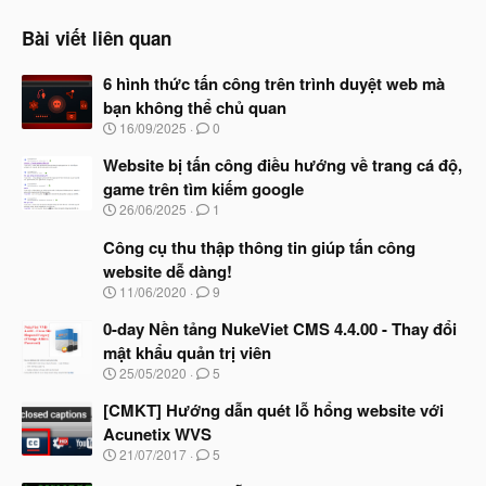
Bài viết liên quan
6 hình thức tấn công trên trình duyệt web mà
bạn không thể chủ quan
N
16/09/2025
0
g
à
Website bị tấn công điều hướng về trang cá độ,
y
game trên tìm kiếm google
b
N
26/06/2025
1
ắ
g
t
à
Công cụ thu thập thông tin giúp tấn công
đ
y
ầ
website dễ dàng!
b
u
N
11/06/2020
9
ắ
g
t
à
0-day Nền tảng NukeViet CMS 4.4.00 - Thay đổi
đ
y
ầ
mật khẩu quản trị viên
b
u
N
25/05/2020
5
ắ
g
t
à
[CMKT] Hướng dẫn quét lỗ hổng website với
đ
y
ầ
Acunetix WVS
b
u
N
21/07/2017
5
ắ
g
t