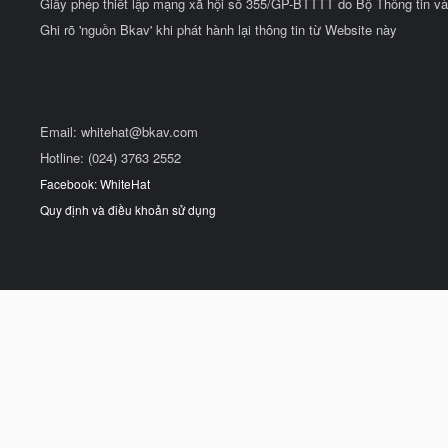
Giấy phép thiết lập mạng xã hội số 355/GP-BTTTT do Bộ Thông tin và
Ghi rõ 'nguồn Bkav' khi phát hành lại thông tin từ Website này
Email:
whitehat@bkav.com
Hotline: (024) 3763 2552
Facebook: WhiteHat
Quy định và điều khoản sử dụng