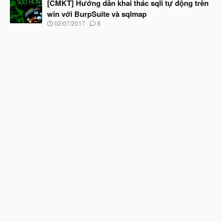
à
[CMKT] Hướng dẫn khai thác sqli tự động trên
đ
y
ầ
win với BurpSuite và sqlmap
b
u
N
02/07/2017
8
ắ
g
t
à
đ
y
ầ
b
u
ắ
t
đ
ầ
u