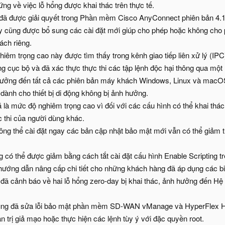
g về việc lỗ hổng được khai thác trên thực tế.
đã được giải quyết trong Phần mềm Cisco AnyConnect phiên bản 4.10
 cũng được bổ sung các cài đặt mới giúp cho phép hoặc không cho ph
ách riêng.
iêm trọng cao này được tìm thấy trong kênh giao tiếp liên xử lý (IP
g cục bộ và đã xác thực thực thi các tập lệnh độc hại thông qua một
ởng đến tất cả các phiên bản máy khách Windows, Linux và macOS c
dành cho thiết bị di động không bị ảnh hưởng.
á là mức độ nghiêm trọng cao vì đối với các cấu hình có thể khai thá
c thi của người dùng khác.
g thể cài đặt ngay các bản cập nhật bảo mật mới vẫn có thể giảm t
có thể được giảm bằng cách tắt cài đặt cấu hình Enable Scripting trê
ướng dẫn nâng cấp chi tiết cho những khách hàng đã áp dụng các bi
đã cảnh báo về hai lỗ hổng zero-day bị khai thác, ảnh hưởng đến Hệ đ
cũng đã sửa lỗi bảo mật phần mềm SD-WAN vManage và HyperFlex HX
ản trị giả mạo hoặc thực hiện các lệnh tùy ý với đặc quyền root.