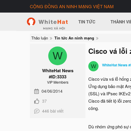
CỘNG ĐỒNG AN NINH MẠNG VIỆT NAM
TIN TỨC
THÀNH VI
Thảo luận
Tin tức An ninh mạng
Cisco vá lô
W
WhiteHat News #
W
WhiteHat News
#ID:3333
Cisco vừa vá lỗ hổn
VIP Members
Ứng dụng bảo mật AnyC
04/06/2014
(SSL) và IPsec IKEv2
Cisco đã tiết lộ lỗi z
37
công.
446 bài viết
Dù nhóm ứng phó sự c