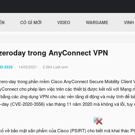
ÊN
CÓ GÌ MỚI
VIDEO
WARGAME
VINH
̃i zeroday trong AnyConnect VPN
ID:3333
14/05/2021
2.564 Lượt xem
g zero-day trong phần mềm Cisco AnyConnect Secure Mobility Client
onnect cho phép làm việc trên các thiết bị được kết nối với Mạng r
 bằng các ứng dụng VPN cho các nền tảng di động và máy tính để b
ero-day (CVE-2020-3556) vào tháng 11 năm 2020 mà không vá lỗi, tuy nh
ố về bảo mật sản phẩm của Cisco (PSIRT) cho biết mã khai thác 