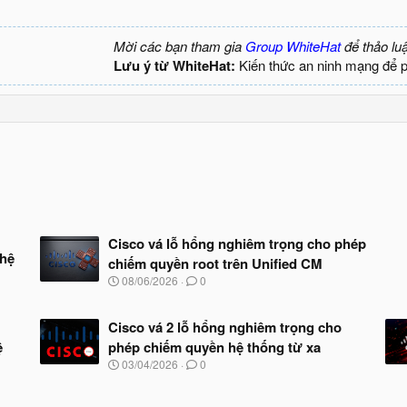
Mời các bạn tham gia
Group WhiteHat
để thảo lu
Lưu ý từ WhiteHat:
Kiến thức an ninh mạng để 
Cisco vá lỗ hổng nghiêm trọng cho phép
 hệ
chiếm quyền root trên Unified CM
N
08/06/2026
0
g
à
y
Cisco vá 2 lỗ hổng nghiêm trọng cho
b
ệ
phép chiếm quyền hệ thống từ xa
ắ
N
03/04/2026
0
t
g
đ
à
ầ
y