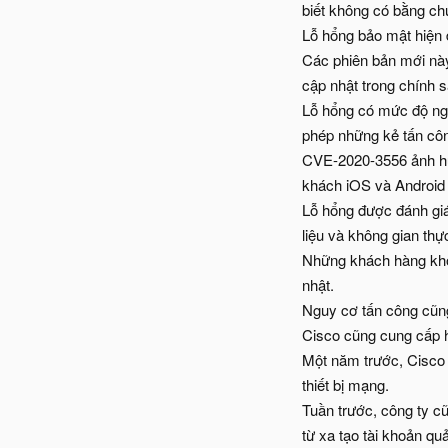
biết không có bằng chứn
Lỗ hổng bảo mật hiện 
Các phiên bản mới này
cập nhật trong chính s
Lỗ hổng có mức độ ngh
phép những kẻ tấn côn
CVE-2020-3556 ảnh hư
khách iOS và Android 
Lỗ hổng được đánh gi
liệu và không gian thự
Những khách hàng khôn
nhật.
Nguy cơ tấn công cũng 
Cisco cũng cung cấp h
Một năm trước, Cisco 
thiết bị mạng.
Tuần trước, công ty 
từ xa tạo tài khoản qu