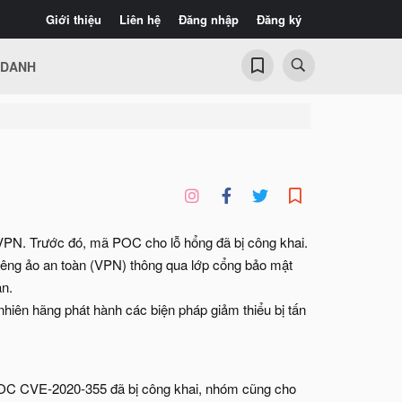
Giới thiệu
Liên hệ
Đăng nhập
Đăng ký
 DANH
 VPN. Trước đó, mã POC cho lỗ hổng đã bị công khai.
iêng ảo an toàn (VPN) thông qua lớp cổng bảo mật
àn.
iên hãng phát hành các biện pháp giảm thiểu bị tấn
POC CVE-2020-355 đã bị công khai, nhóm cũng cho