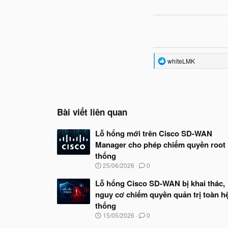
R
whiteLMK
e
a
c
t
i
o
Bài viết liên quan
n
s
Lỗ hổng mới trên Cisco SD-WAN
:
Manager cho phép chiếm quyền root
thống
N
25/06/2026
0
g
à
Lỗ hổng Cisco SD-WAN bị khai thác,
y
nguy cơ chiếm quyền quản trị toàn h
b
thống
ắ
t
N
15/05/2026
0
đ
g