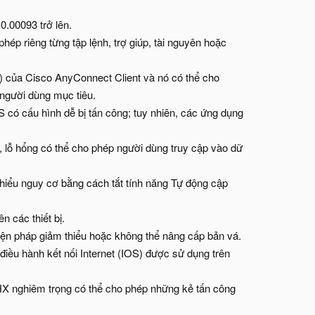
.00093 trở lên.
ép riêng từng tập lệnh, trợ giúp, tài nguyên hoặc
C) của Cisco AnyConnect Client và nó có thể cho
 người dùng mục tiêu.
ó cấu hình dễ bị tấn công; tuy nhiên, các ứng dụng
c, lỗ hổng có thể cho phép người dùng truy cập vào dữ
hiểu nguy cơ bằng cách tắt tính năng Tự động cập
n các thiết bị.
ện pháp giảm thiểu hoặc không thể nâng cấp bản vá.
iều hành kết nối Internet (IOS) được sử dụng trên
 nghiêm trọng có thể cho phép những kẻ tấn công