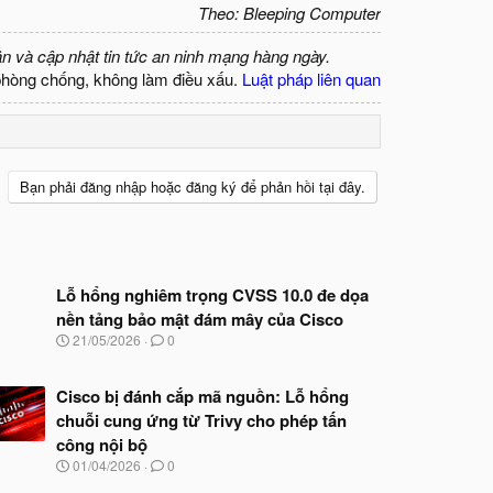
Theo: Bleeping Computer
ận và cập nhật tin tức an ninh mạng hàng ngày.
phòng chống, không làm điều xấu.
Luật pháp liên quan
Bạn phải đăng nhập hoặc đăng ký để phản hồi tại đây.
Lỗ hổng nghiêm trọng CVSS 10.0 đe dọa
nền tảng bảo mật đám mây của Cisco
N
21/05/2026
0
g
à
y
Cisco bị đánh cắp mã nguồn: Lỗ hổng
b
chuỗi cung ứng từ Trivy cho phép tấn
ắ
công nội bộ
t
đ
N
01/04/2026
0
ầ
g