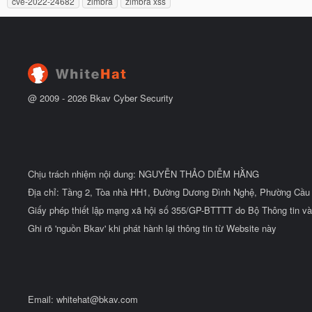
cve-2022-24682
zimbra
zimbra xss
ắ
ẻ
t
đ
ầ
u
@ 2009 -
2026
Bkav Cyber Security
Chịu trách nhiệm nội dung: NGUYỄN THẢO DIỄM HẰNG
Địa chỉ: Tầng 2, Tòa nhà HH1, Đường Dương Đình Nghệ, Phường Cầu 
Giấy phép thiết lập mạng xã hội số 355/GP-BTTTT do Bộ Thông tin và
Ghi rõ 'nguồn Bkav' khi phát hành lại thông tin từ Website này
Email:
whitehat@bkav.com