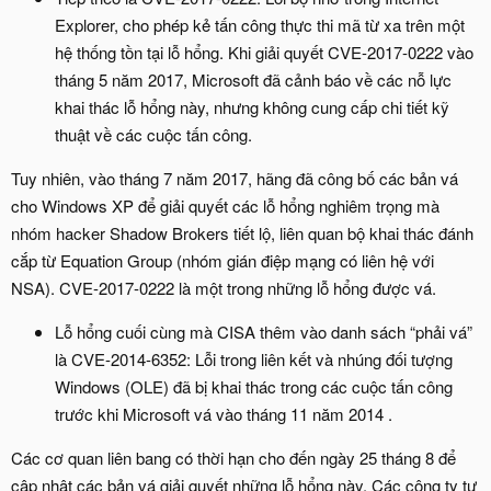
Explorer, cho phép kẻ tấn công thực thi mã từ xa trên một
hệ thống tồn tại lỗ hổng. Khi giải quyết CVE-2017-0222 vào
tháng 5 năm 2017, Microsoft đã cảnh báo về các nỗ lực
khai thác lỗ hổng này, nhưng không cung cấp chi tiết kỹ
thuật về các cuộc tấn công.
Tuy nhiên, vào tháng 7 năm 2017, hãng đã công bố các bản vá
cho Windows XP để giải quyết các lỗ hổng nghiêm trọng mà
nhóm hacker Shadow Brokers tiết lộ, liên quan bộ khai thác đánh
cắp từ Equation Group (nhóm gián điệp mạng có liên hệ với
NSA). CVE-2017-0222 là một trong những lỗ hổng được vá.
Lỗ hổng cuối cùng mà CISA thêm vào danh sách “phải vá”
là CVE-2014-6352: Lỗi trong liên kết và nhúng đối tượng
Windows (OLE) đã bị khai thác trong các cuộc tấn công
trước khi Microsoft vá vào tháng 11 năm 2014 .
Các cơ quan liên bang có thời hạn cho đến ngày 25 tháng 8 để
cập nhật các bản vá giải quyết những lỗ hổng này. Các công ty tư