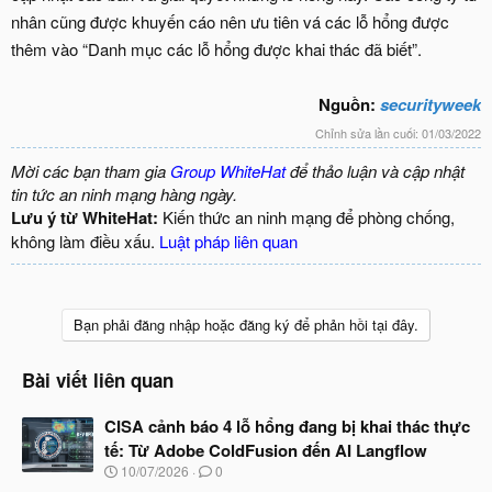
nhân cũng được khuyến cáo nên ưu tiên vá các lỗ hổng được
thêm vào “Danh mục các lỗ hổng được khai thác đã biết”.
Nguồn:
securityweek
Chỉnh sửa lần cuối:
01/03/2022
Mời các bạn tham gia
Group WhiteHat
để thảo luận và cập nhật
tin tức an ninh mạng hàng ngày.
Lưu ý từ WhiteHat:
Kiến thức an ninh mạng để phòng chống,
không làm điều xấu.
Luật pháp liên quan
Bạn phải đăng nhập hoặc đăng ký để phản hồi tại đây.
Bài viết liên quan
CISA cảnh báo 4 lỗ hổng đang bị khai thác thực
tế: Từ Adobe ColdFusion đến AI Langflow
N
10/07/2026
0
g