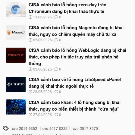
à
CISA cảnh báo lỗ hổng zero-day trên
y
Chromium đang bị khai thác thực tế
b
N
11/06/2026
0
ắ
g
t
à
CISA cảnh báo lỗ hổng Magento đang bị khai
đ
y
ầ
thác, nguy cơ chiếm quyền máy chủ từ xa
b
u
N
05/06/2026
0
ắ
g
t
à
CISA cảnh báo lỗ hổng WebLogic đang bị khai
đ
y
ầ
thác, cho phép tin tặc truy cập trái phép hệ
b
u
thống
ắ
t
N
03/06/2026
0
đ
g
ầ
à
CISA cảnh báo về lỗ hổng LiteSpeed cPanel
u
y
đang bị khai thác ngoài thực tế
b
N
28/05/2026
0
ắ
g
t
à
CISA cảnh báo khẩn: 4 lỗ hổng đang bị khai
đ
y
ầ
thác, nguy cơ biến thiết bị thành “cửa hậu”
b
u
N
27/04/2026
0
ắ
g
t
à
đ
T
cve-2014-6352
cve-2017-0222
cve-2017-8570
y
ầ
h
b
u