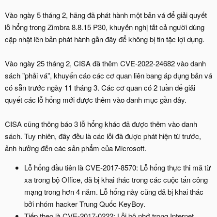
Vào ngày 5 tháng 2, hãng đã phát hành một bản vá để giải quyết
lỗ hổng trong Zimbra 8.8.15 P30, khuyến nghị tất cả người dùng
cập nhật lên bản phát hành gần đây để không bị tin tặc lợi dụng.
Vào ngày 25 tháng 2, CISA đã thêm CVE-2022-24682 vào danh
sách "phải vá", khuyến cáo các cơ quan liên bang áp dụng bản vá
có sẵn trước ngày 11 tháng 3. Các cơ quan có 2 tuần để giải
quyết các lỗ hổng mới được thêm vào danh mục gần đây.
CISA cũng thông báo 3 lỗ hổng khác đã được thêm vào danh
sách. Tuy nhiên, đây đều là các lỗi đã được phát hiện từ trước,
ảnh hưởng đến các sản phẩm của Microsoft.
Lỗ hổng đầu tiên là CVE-2017-8570: Lỗ hổng thực thi mã từ
xa trong bộ Office, đã bị khai thác trong các cuộc tấn công
mạng trong hơn 4 năm. Lỗ hổng này cũng đã bị khai thác
bởi nhóm hacker Trung Quốc KeyBoy.
Tiếp theo là CVE-2017-0222: Lỗi bộ nhớ trong Internet