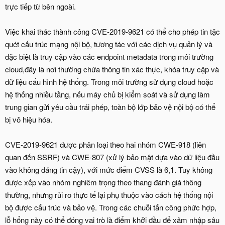
trực tiếp từ bên ngoài.
Việc khai thác thành công CVE-2019-9621 có thể cho phép tin tặc
quét cấu trúc mạng nội bộ, tương tác với các dịch vụ quản lý và
đặc biệt là truy cập vào các endpoint metadata trong môi trường
cloud,đây là nơi thường chứa thông tin xác thực, khóa truy cập và
dữ liệu cấu hình hệ thống. Trong môi trường sử dụng cloud hoặc
hệ thống nhiều tầng, nếu máy chủ bị kiểm soát và sử dụng làm
trung gian gửi yêu cầu trái phép, toàn bộ lớp bảo vệ nội bộ có thể
bị vô hiệu hóa.
CVE-2019-9621 được phân loại theo hai nhóm CWE-918 (liên
quan đến SSRF) và CWE-807 (xử lý bảo mật dựa vào dữ liệu đầu
vào không đáng tin cậy), với mức điểm CVSS là 6,1. Tuy không
được xếp vào nhóm nghiêm trọng theo thang đánh giá thông
thường, nhưng rủi ro thực tế lại phụ thuộc vào cách hệ thống nội
bộ được cấu trúc và bảo vệ. Trong các chuỗi tấn công phức hợp,
lỗ hổng này có thể đóng vai trò là điểm khởi đầu để xâm nhập sâu