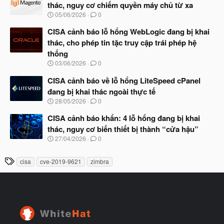
y
ầ
thác, nguy cơ chiếm quyền máy chủ từ xa
b
u
N
05/06/2026
0
ắ
g
t
à
CISA cảnh báo lỗ hổng WebLogic đang bị khai
đ
y
ầ
thác, cho phép tin tặc truy cập trái phép hệ
b
u
thống
ắ
t
N
03/06/2026
0
đ
g
ầ
à
CISA cảnh báo về lỗ hổng LiteSpeed cPanel
u
y
đang bị khai thác ngoài thực tế
b
N
28/05/2026
0
ắ
g
t
à
CISA cảnh báo khẩn: 4 lỗ hổng đang bị khai
đ
y
ầ
thác, nguy cơ biến thiết bị thành “cửa hậu”
b
u
N
27/04/2026
0
ắ
g
t
à
đ
T
cisa
cve-2019-9621
zimbra
y
ầ
h
b
u
ắ
ẻ
t
đ
ầ
u