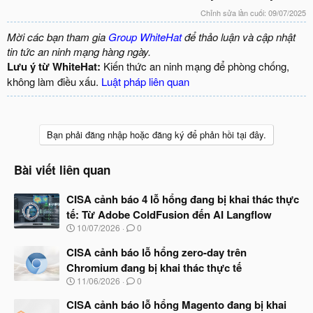
Chỉnh sửa lần cuối:
09/07/2025
Mời các bạn tham gia
Group WhiteHat
để thảo luận và cập nhật
tin tức an ninh mạng hàng ngày.
Lưu ý từ WhiteHat:
Kiến thức an ninh mạng để phòng chống,
không làm điều xấu.
Luật pháp liên quan
Bạn phải đăng nhập hoặc đăng ký để phản hồi tại đây.
Bài viết liên quan
CISA cảnh báo 4 lỗ hổng đang bị khai thác thực
tế: Từ Adobe ColdFusion đến AI Langflow
N
10/07/2026
0
g
à
CISA cảnh báo lỗ hổng zero-day trên
y
Chromium đang bị khai thác thực tế
b
N
11/06/2026
0
ắ
g
t
à
CISA cảnh báo lỗ hổng Magento đang bị khai
đ