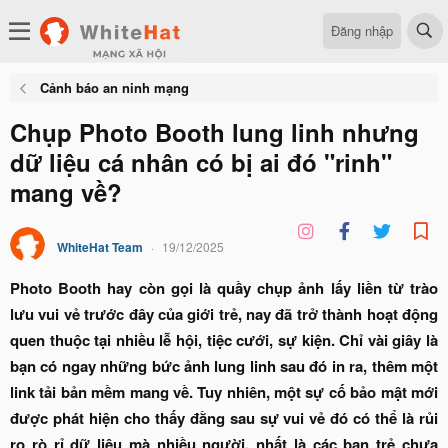
Đăng nhập
Cảnh báo an ninh mạng
Chụp Photo Booth lung linh nhưng
dữ liệu cá nhân có bị ai đó "rinh"
mang về?
WhiteHat Team
19/12/2025
Photo Booth hay còn gọi là quầy chụp ảnh lấy liền từ trào
lưu vui vẻ trước đây của giới trẻ, nay đã trở thành hoạt động
quen thuộc tại nhiều lễ hội, tiệc cưới, sự kiện. Chỉ vài giây là
bạn có ngay những bức ảnh lung linh sau đó in ra, thêm một
link tải bản mềm mang về. Tuy nhiên, một sự cố bảo mật mới
được phát hiện cho thấy đằng sau sự vui vẻ đó có thể là rủi
ro rò rỉ dữ liệu mà nhiều người, nhất là các bạn trẻ chưa