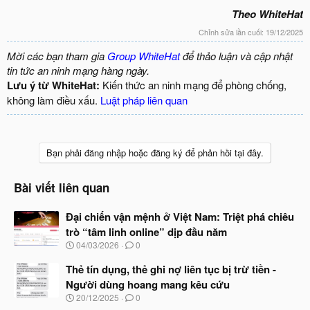
Theo WhiteHat
Chỉnh sửa lần cuối:
19/12/2025
Mời các bạn tham gia
Group WhiteHat
để thảo luận và cập nhật
tin tức an ninh mạng hàng ngày.
Lưu ý từ WhiteHat:
Kiến thức an ninh mạng để phòng chống,
không làm điều xấu.
Luật pháp liên quan
Bạn phải đăng nhập hoặc đăng ký để phản hồi tại đây.
Bài viết liên quan
Đại chiến vận mệnh ở Việt Nam: Triệt phá chiêu
trò “tâm linh online” dịp đầu năm
N
04/03/2026
0
g
à
Thẻ tín dụng, thẻ ghi nợ liên tục bị trừ tiền -
y
Người dùng hoang mang kêu cứu
b
N
20/12/2025
0
ắ
g