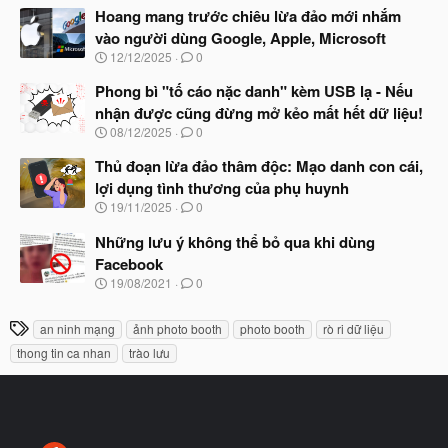
t
à
Hoang mang trước chiêu lừa đảo mới nhắm
đ
y
ầ
vào người dùng Google, Apple, Microsoft
b
u
N
12/12/2025
0
ắ
g
t
à
Phong bì "tố cáo nặc danh" kèm USB lạ - Nếu
đ
y
ầ
nhận được cũng đừng mở kẻo mất hết dữ liệu!
b
u
N
08/12/2025
0
ắ
g
t
à
Thủ đoạn lừa đảo thâm độc: Mạo danh con cái,
đ
y
ầ
lợi dụng tình thương của phụ huynh
b
u
N
19/11/2025
0
ắ
g
t
à
Những lưu ý không thể bỏ qua khi dùng
đ
y
ầ
Facebook
b
u
N
19/08/2021
0
ắ
g
t
à
đ
T
an ninh mạng
ảnh photo booth
photo booth
rò ri dữ liệu
y
ầ
h
b
u
thong tin ca nhan
trào lưu
ắ
ẻ
t
đ
ầ
u