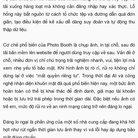
tải xuống hàng loạt mà không cần đăng nhập hay xác thực. Lỗ
hổng này bắt nguồn từ cách tổ chức tệp và đường dẫn quá đơn
giản, tạo điều kiện để kẻ xấu dễ dàng suy đoán và tự động thu
thập dữ liệu.
Cơ chế phổ biến của Photo Booth là chụp ảnh, in tại chỗ, sau đó
tải bản mềm lên website để người dùng truy cập về sau. Vấn đề ở
chỗ, nhiều đơn vị chỉ chú trọng trải nghiệm nhanh, vui, tiện lợi mà
xem nhẹ yếu tố bảo mật. Khi hình ảnh bị rò rỉ, rủi ro không chỉ
dừng lại ở việc “mất quyền riêng tư”. Trong thời đại AI và công
nghệ nhận diện khuôn mặt đã quá phổ biến hiện nay, một bức ảnh
hoàn toàn có thể bị khai thác để định danh, giả mạo tài khoản
hoặc bị lưu trữ trái phép trong thời gian dài. Đặc biệt nếu ảnh có
trẻ em, mức độ rủi ro về an ninh mạng càng trở nên đáng lo ngại.
Đáng lo ngại là phản ứng của một số nhà cung cấp đang khá hời
hợt như rút ngắn thời gian lưu ảnh thay vì vá lỗi hay áp dụng bảo
mật đúng chuẩn.