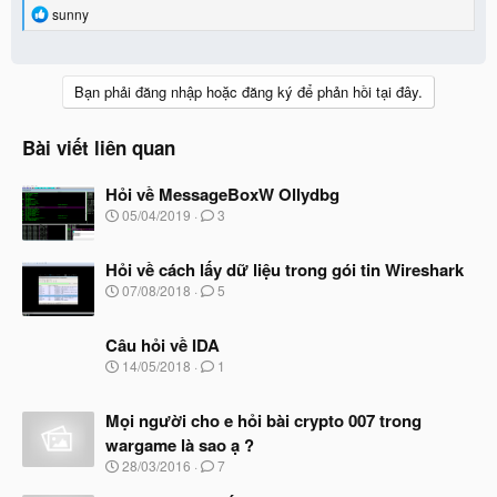
R
sunny
e
a
c
t
Bạn phải đăng nhập hoặc đăng ký để phản hồi tại đây.
i
o
n
Bài viết liên quan
s
:
Hỏi về MessageBoxW Ollydbg
N
05/04/2019
3
g
à
Hỏi về cách lấy dữ liệu trong gói tin Wireshark
y
b
N
07/08/2018
5
ắ
g
t
à
đ
Câu hỏi về IDA
y
ầ
b
N
14/05/2018
1
u
ắ
g
t
à
đ
Mọi người cho e hỏi bài crypto 007 trong
y
ầ
b
wargame là sao ạ ?
u
ắ
N
28/03/2016
7
t
g
đ