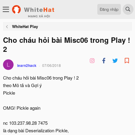
Đăng nhập
WhiteHat Play
Cho cháu hỏi bài Misc06 trong Play !
2
L
learn2hack
07/06/2018
Cho cháu hỏi bài Misc06 trong Play ! 2
theo Mô tả và Gợi ý
Pickle
OMG! Pickle again
nc 103.237.98.28 7475
là dạng bài Deserialization Pickle,