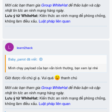
Mời các bạn tham gia
Group WhiteHat
để thảo luận và cập
print cPickle.dumps(ex())
nhật tin tức an ninh mạng hàng ngày.
Lưu ý từ WhiteHat:
Kiến thức an ninh mạng để phòng chống,
gửi tới server nhưng không thấy phản hồi trên requestbin
không làm điều xấu.
Luật pháp liên quan
Vẫn chưa được, chú xem payload trên sao không chạy ạ?
L
learn2hack
Baby_parrot đã viết:
Mình chạy payload của bạn vẫn bình thường, bạn xem lại nhé
Giờ được rồi chú gì ạ. Vui quá
thanh chú
Mời các bạn tham gia
Group WhiteHat
để thảo luận và cập
nhật tin tức an ninh mạng hàng ngày.
Lưu ý từ WhiteHat:
Kiến thức an ninh mạng để phòng chống,
không làm điều xấu.
Luật pháp liên quan