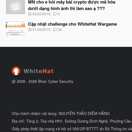
à
MN cho e hỏi mấy bài crypto được mã hóa
ầ
y
u
dưới dạng hình ảnh thì làm sao ạ ???
b
N
05/03/2016
5
ắ
g
t
à
Cập nhật challenge cho WhiteHat Wargame
đ
y
ầ
N
31/03/2015
34
b
u
g
ắ
à
t
y
đ
b
ầ
ắ
u
t
đ
ầ
u
@ 2009 -
2026
Bkav Cyber Security
Chịu trách nhiệm nội dung: NGUYỄN THẢO DIỄM HẰNG
Địa chỉ: Tầng 2, Tòa nhà HH1, Đường Dương Đình Nghệ, Phường Cầu 
Giấy phép thiết lập mạng xã hội số 355/GP-BTTTT do Bộ Thông tin và