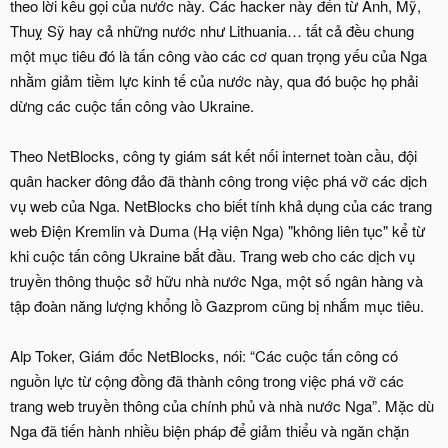
theo lời kêu gọi của nước này. Các hacker này đến từ Anh, Mỹ,
Thuỵ Sỹ hay cả những nước như Lithuania… tất cả đều chung
một mục tiêu đó là tấn công vào các cơ quan trọng yếu của Nga
nhằm giảm tiềm lực kinh tế của nước này, qua đó buộc họ phải
dừng các cuộc tấn công vào Ukraine.
Theo NetBlocks, công ty giám sát kết nối internet toàn cầu, đội
quân hacker đông đảo đã thành công trong việc phá vỡ các dịch
vụ web của Nga. NetBlocks cho biết tính khả dụng của các trang
web Điện Kremlin và Duma (Hạ viện Nga) "không liên tục" kể từ
khi cuộc tấn công Ukraine bắt đầu. Trang web cho các dịch vụ
truyền thông thuộc sở hữu nhà nước Nga, một số ngân hàng và
tập đoàn năng lượng khổng lồ Gazprom cũng bị nhắm mục tiêu.
Alp Toker, Giám đốc NetBlocks, nói: “Các cuộc tấn công có
nguồn lực từ cộng đồng đã thành công trong việc phá vỡ các
trang web truyền thông của chính phủ và nhà nước Nga”. Mặc dù
Nga đã tiến hành nhiều biện pháp để giảm thiểu và ngăn chặn