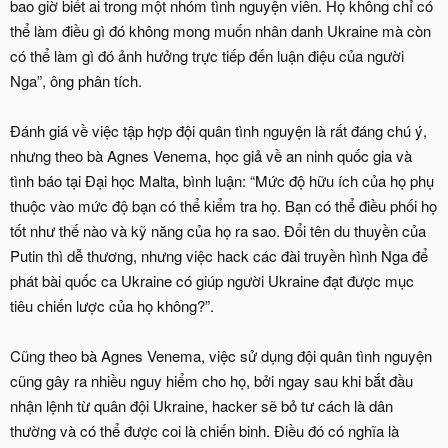
bao giờ biết ai trong một nhóm tình nguyện viên. Họ không chỉ có
thể làm điều gì đó không mong muốn nhân danh Ukraine mà còn
có thể làm gì đó ảnh hưởng trực tiếp đến luận điệu của người
Nga”, ông phân tích.
Đánh giá về việc tập hợp đội quân tình nguyện là rất đáng chú ý,
nhưng theo bà Agnes Venema, học giả về an ninh quốc gia và
tình báo tại Đại học Malta, bình luận: “Mức độ hữu ích của họ phụ
thuộc vào mức độ bạn có thể kiểm tra họ. Bạn có thể điều phối họ
tốt như thế nào và kỹ năng của họ ra sao. Đổi tên du thuyền của
Putin thì dễ thương, nhưng việc hack các đài truyền hình Nga để
phát bài quốc ca Ukraine có giúp người Ukraine đạt được mục
tiêu chiến lược của họ không?”.
Cũng theo bà Agnes Venema, việc sử dụng đội quân tình nguyện
cũng gây ra nhiều nguy hiểm cho họ, bởi ngay sau khi bắt đầu
nhận lệnh từ quân đội Ukraine, hacker sẽ bỏ tư cách là dân
thường và có thể được coi là chiến binh. Điều đó có nghĩa là