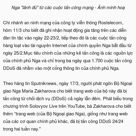
Nga "lãnh đủ" từ các cuộc tấn công mạng - Ảnh minh hoạ
Chi nhánh an ninh mạng của công ty viễn thông Rostelecom,
hôm 11/3 cho biết đã ghi nhận hoạt động gia tăng trên các diễn
đàn tin tặc vào ngày 22-23/2, tiếp theo đó là các cuộc tấn công
hàng loạt vào tài nguyên Internet của chính quyền Nga bắt đầu từ
ngày 25/2.Mục tiêu chính của những kẻ tấn công là các nguồn lực
của chính phủ Nga và chỉ trong ba ngày qua 1.700 cuộc tấn công
DDoS đã nhằm vào một cổng thông tin của chính phủ Nga.
Theo hãng tin Sputniknews, ngày 17/3, người phát ngôn Bộ Ngoại
giao Nga Maria Zakharova cho biết trang web của bộ này đã bị
tấn công từ chối dịch vụ (DDoS) cả ngày lẫn đêm. Phát biểu trong
chương trình Solovyov Live trên YouTube, bà Zakharova cho biết
thêm “trang web (của Bộ Ngoại giao Nga), giống như trang web
của các cơ quan chính phủ khác, đã bị tấn công DDoS 24/24
trong hai tuần nay."