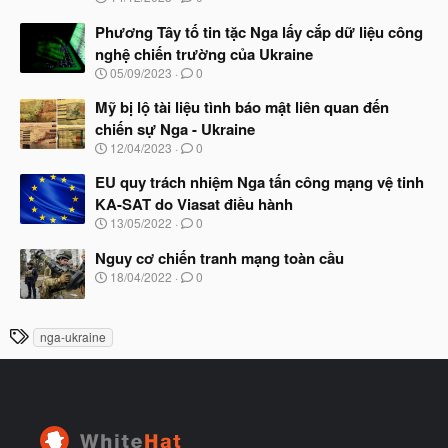
g
à
Phương Tây tố tin tặc Nga lấy cắp dữ liệu công
y
nghệ chiến trường của Ukraine
b
N
05/09/2023
0
ắ
g
t
à
Mỹ bị lộ tài liệu tình báo mật liên quan đến
đ
y
ầ
chiến sự Nga - Ukraine
b
u
N
12/04/2023
0
ắ
g
t
à
EU quy trách nhiệm Nga tấn công mạng vệ tinh
đ
y
ầ
KA-SAT do Viasat điều hành
b
u
N
13/05/2022
0
ắ
g
t
à
Nguy cơ chiến tranh mạng toàn cầu
đ
y
ầ
N
18/04/2022
0
b
u
g
ắ
à
t
y
T
đ
nga-ukraine
b
ầ
h
ắ
u
t
ẻ
đ
ầ
u