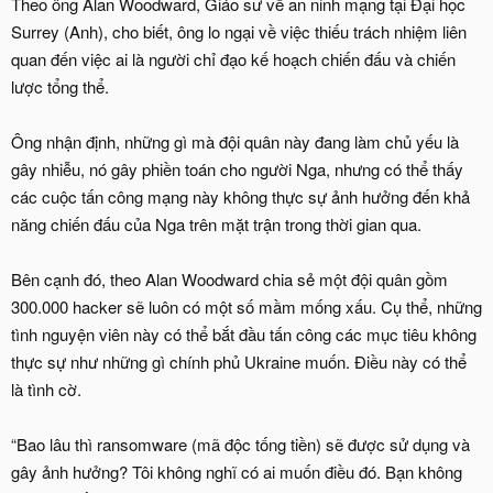
Theo ông Alan Woodward, Giáo sư về an ninh mạng tại Đại học
Surrey (Anh), cho biết, ông lo ngại về việc thiếu trách nhiệm liên
quan đến việc ai là người chỉ đạo kế hoạch chiến đấu và chiến
lược tổng thể.
Ông nhận định, những gì mà đội quân này đang làm chủ yếu là
gây nhiễu, nó gây phiền toán cho người Nga, nhưng có thể thấy
các cuộc tấn công mạng này không thực sự ảnh hưởng đến khả
năng chiến đấu của Nga trên mặt trận trong thời gian qua.
Bên cạnh đó, theo Alan Woodward chia sẻ một đội quân gồm
300.000 hacker sẽ luôn có một số mầm mống xấu. Cụ thể, những
tình nguyện viên này có thể bắt đầu tấn công các mục tiêu không
thực sự như những gì chính phủ Ukraine muốn. Điều này có thể
là tình cờ.
“Bao lâu thì ransomware (mã độc tống tiền) sẽ được sử dụng và
gây ảnh hưởng? Tôi không nghĩ có ai muốn điều đó. Bạn không