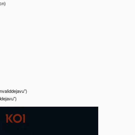
n)​
validdejavu")​
dejavu")