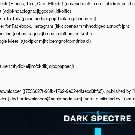
eak (Emojis, Text, Cam Effects) (dakebdbeofhmlnmjlmhjdmmjmfohiic
 (adjoknoacleghaejlggocbakidkoifle)​
sh-To-Talk (pgpidfocdapogajplhjofamgeboonmmj)​
r for Facebook, Instagram (ifklcpoenaammhnoddgedlapnodfcjpn)​
nsion (ebhomdageggjbmomenipfbhcjamfkmbl)​
oogle Meet (ajfokipknlmjhcioemgnofkpmdnbaldi)​
re (mhjdjckeljinofckdibjiojbdpapoecj)​
Downloader ({7536027f-96fb-4762-9e02-fdfaedd3bfb5}, published by "in
der (xtwitterdownloader@benimaddonum[.]com, published by "invalid