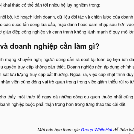
ị khai thác có thể dẫn tới nhiều hệ lụy nghiêm trọng:​
 nội bộ, kế hoạch kinh doanh, dữ liệu đối tác và chiến lược của doanh 
ho các cuộc tấn công lừa đảo, mạo danh hoặc xâm nhập sâu hơn vào h
ơ gián điệp công nghiệp và cạnh tranh không lành mạnh ở quy mô lớn.
và doanh nghiệp cần làm gì?​
h mạng khuyến nghị người dùng cần rà soát lại toàn bộ tiện ích đ
u quyền truy cập không cần thiết. Doanh nghiệp nên áp dụng chính sác
sát lưu lượng truy cập bất thường. Ngoài ra, việc cập nhật trình du
nhân viên cũng đóng vai trò quan trọng trong việc giảm thiểu rủi ro t
cho thấy một thực tế ngay cả những công cụ quen thuộc nhất cũng c
anh nghiệp buộc phải thận trọng hơn trong từng thao tác cài đặt.​
Mời các bạn tham gia
Group WhiteHat
để thảo lu