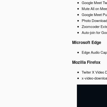
Google Meet Tw
Mute All on Meet
Google Meet Pu
Photo Downloade
Zoomcoder Exte
Auto-join for G
Microsoft Edge​
Edge Audio Captu
Mozilla Firefox​
Twiter X Video 
x-video-downloa