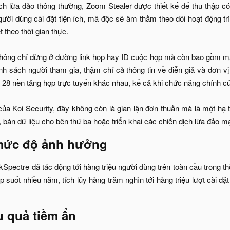
ch lừa đảo thông thường, Zoom Stealer được thiết kế để thu thập có 
người dùng cài đặt tiện ích, mã độc sẽ âm thầm theo dõi hoạt động tr
 theo thời gian thực.
 không chỉ dừng ở đường link họp hay ID cuộc họp mà còn bao gồm mậ
anh sách người tham gia, thậm chí cả thông tin về diễn giả và đơn vị
n 28 nền tảng họp trực tuyến khác nhau, kể cả khi chức năng chính c
ủa Koi Security, đây không còn là gian lận đơn thuần mà là một hạ 
, bán dữ liệu cho bên thứ ba hoặc triển khai các chiến dịch lừa đảo mạo
mức độ ảnh hưởng​
Spectre đã tác động tới hàng triệu người dùng trên toàn cầu trong thờ
p suốt nhiều năm, tích lũy hàng trăm nghìn tới hàng triệu lượt cài đặ
u quả tiềm ẩn​