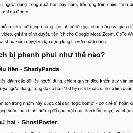
iệu người dùng trong suốt hơn bảy năm, trải rộng trên nhiều trình
m chí cả Opera.
iến dịch là sử dụng những tiện ích có tên gọi, chức năng và giao d
i video, ghi âm trình duyệt, tiện ích cho Google Meet, Zoom, GoTo 
a khâu kiểm duyệt và tạo dựng lòng tin với người dùng.​
ch bị phanh phui như thế nào?​
đầu tiên - ShadyPanda
tiêu đánh cắp dữ liệu người dùng, chiếm quyền điều khiển truy vấn tìm 
riệu người dùng, trong đó có hơn 100 tiện ích bị xác định có liên qu
n ích trong nhóm này được cài sẵn “logic bomb” - cơ chế trì hoãn kí
động hoàn toàn bình thường để qua mặt quá trình kiểm duyệt và nhận đ
hứ hai - GhostPoster