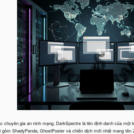
c chuyên gia an ninh mạng, DarkSpectre là tên định danh của một tổ
hại gồm ShadyPanda, GhostPoster và chiến dịch mới nhất mang tên 