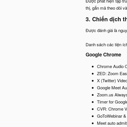
Được phát hiện tập tr
thị, gắn mã theo dõi và
3. Chiến dịch t
Được đánh giá là nguy
Danh sách các tiện ích
Google Chrome​
Chrome Audio C
ZED: Zoom Easy
X (Twitter) Vid
Google Meet Aut
Zoom.us Always
Timer for Googl
CVR: Chrome Vi
GoToWebinar & 
Meet auto admit