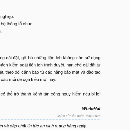
nghiệp.​
ệ thống tổ chức.​
​
ang cài đặt, gỡ bỏ những tiện ích không còn sử dụng
h kiểm soát tiện ích trình duyệt, hạn chế cài đặt tự
yệt, theo dõi cảnh báo từ các hãng bảo mật và đào tạo
ừ các mối đe dọa kiểu mới này.
ó thể trở thành kênh tấn công nguy hiểm nếu bị lợi
WhiteHat
Chỉnh sửa lần cuối:
06/01/2026
ận và cập nhật tin tức an ninh mạng hàng ngày.