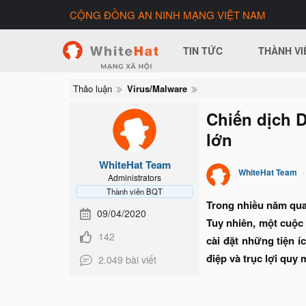
CỘNG ĐỒNG AN NINH MẠNG VIỆT NAM
TIN TỨC
THÀNH VI
Thảo luận
Virus/Malware
Chiến dịch D
lớn
WhiteHat Team
WhiteHat Team
Administrators
Thành viên BQT
Trong nhiều năm qua,
09/04/2020
Tuy nhiên, một cuộc 
142
cài đặt những tiện 
điệp và trục lợi quy
2.049 bài viết