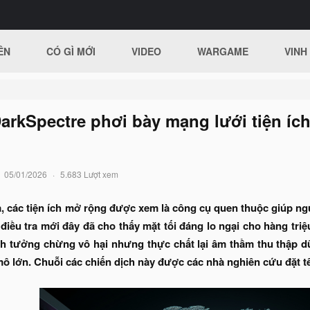
ÊN
CÓ GÌ MỚI
VIDEO
WARGAME
VINH
arkSpectre phơi bày mạng lưới tiện ích
05/01/2026
5.683 Lượt xem
 các tiện ích mở rộng được xem là công cụ quen thuộc giúp ngườ
điều tra mới đây đã cho thấy mặt tối đáng lo ngại cho hàng tri
ích tưởng chừng vô hại nhưng thực chất lại âm thầm thu thập d
 mô lớn. Chuỗi các chiến dịch này được các nhà nghiên cứu đặt t