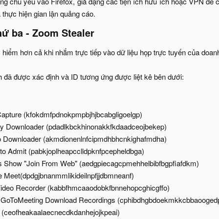
ung chủ yếu vào Firefox, giả dạng các tiện ích hữu ích hoặc VPN để c
 thực hiện gian lận quảng cáo.​
hứ ba - Zoom Stealer
 hiểm hơn cả khi nhắm trực tiếp vào dữ liệu họp trực tuyến của doanh
 đã được xác định và ID tương ứng được liệt kê bên dưới:​
apture (kfokdmfpdnokpmpbjhjbcabgligoelgp)​
 Downloader (pdadlkbckhinonakkfkdaadceojbekep)​
eo Downloader (akmdionenlnfcipmdhbhcnkighafmdha)​
o Admit (pabkjoplheapcclldpknfpcepheldbga)​
 Show "Join From Web" (aedgpiecagcpmehhelbibfbgpfiafdkm)​
e Meet(dpdgjbnanmmlikideilnpfjjdbmneanf)​
deo Recorder (kabbfhmcaaodobkfbnnehopcghicgffo)​
GoToMeeting Download Recordings (cphibdhgbdoekmkkcbbaoogedp
 (ceofheakaalaecnecdkdanhejojkpeai)​