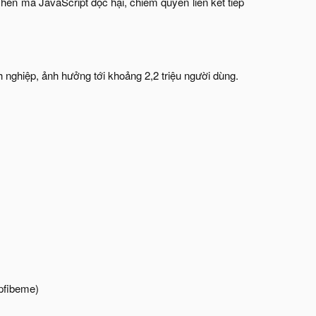
hèn mã JavaScript độc hại, chiếm quyền liên kết tiếp
 nghiệp, ảnh hưởng tới khoảng 2,2 triệu người dùng.
fibeme)​