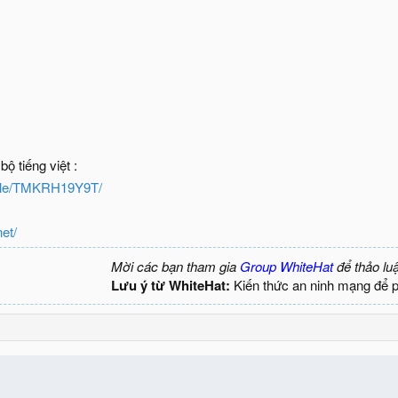
bộ tiếng việt :
/file/TMKRH19Y9T/
net/
Mời các bạn tham gia
Group WhiteHat
để thảo lu
Lưu ý từ WhiteHat:
Kiến thức an ninh mạng để 