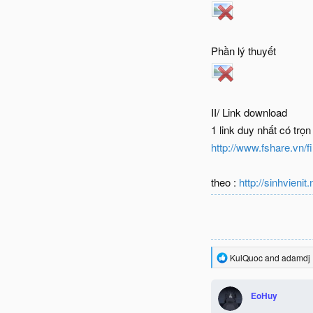
Phần lý thuyết
II/ Link download
1 link duy nhất có trọn 
http://www.fshare.vn
theo :
http://sinhvienit.
R
KulQuoc
and
adamdj
e
a
c
EoHuy
t
i