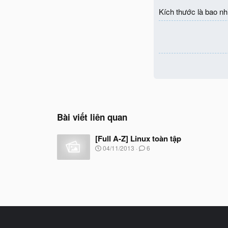
o
Kích thước là bao nh
n
s
:
Bài viết liên quan
[Full A-Z] Linux toàn tập
N
04/11/2013
6
g
à
y
b
ắ
t
đ
ầ
u