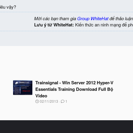
iêu vậy?
Mời các bạn tham gia
Group WhiteHat
để thảo luận
Lưu ý từ WhiteHat:
Kiến thức an ninh mạng để ph
Trainsignal - Win Server 2012 Hyper-V
Essentials Training Download Full Bộ
Video
N
02/11/2013
1
g
à
y
b
ắ
t