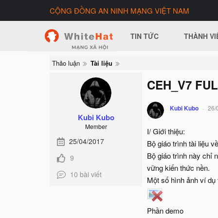
CỘNG ĐỒNG AN NINH MẠNG VIỆT NAM
TIN TỨC
THÀNH VI
Thảo luận
Tài liệu
CEH_V7 FU
Kubi Kubo
26/
Kubi Kubo
Member
I/ Giới thiệu:
25/04/2017
Bộ giáo trình tài liệu
Bộ giáo trình này chỉ
9
vững kiến thức nền.
10 bài viết
Một số hình ảnh ví dụ 
Phần demo