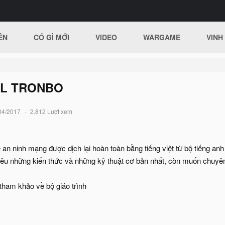
ÊN
CÓ GÌ MỚI
VIDEO
WARGAME
VINH
LL TRONBO
04/2017
2.812 Lượt xem
 về an ninh mạng được dịch lại hoàn toàn bằng tiếng việt từ bộ tiếng 
 nêu những kiến thức và những kỷ thuật cơ bản nhất, còn muốn chuyên
tham khảo về bộ giáo trình