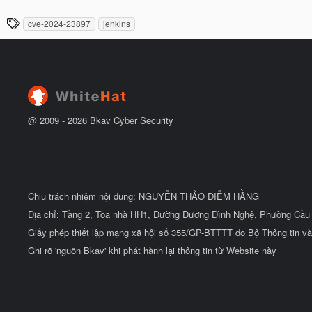
g
t
à
đ
T
cve-2024-23897
jenkins
y
ầ
h
b
u
ắ
ẻ
t
đ
ầ
u
@ 2009 -
2026
Bkav Cyber Security
Chịu trách nhiệm nội dung: NGUYỄN THẢO DIỄM HẰNG
Địa chỉ: Tầng 2, Tòa nhà HH1, Đường Dương Đình Nghệ, Phường Cầu 
Giấy phép thiết lập mạng xã hội số 355/GP-BTTTT do Bộ Thông tin và
Ghi rõ 'nguồn Bkav' khi phát hành lại thông tin từ Website này