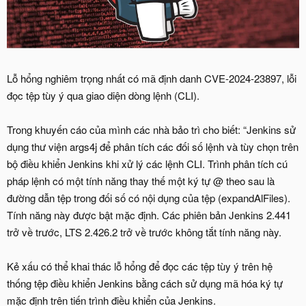
Lỗ hổng nghiêm trọng nhất có mã định danh CVE-2024-23897, lỗi
đọc tệp tùy ý qua giao diện dòng lệnh (CLI).
Trong khuyến cáo của mình các nhà bảo trì cho biết: “Jenkins sử
dụng thư viện args4j để phân tích các đối số lệnh và tùy chọn trên
bộ điều khiển Jenkins khi xử lý các lệnh CLI. Trình phân tích cú
pháp lệnh có một tính năng thay thế một ký tự @ theo sau là
đường dẫn tệp trong đối số có nội dụng của tệp (expandAlFiles).
Tính năng này được bật mặc định. Các phiên bản Jenkins 2.441
trở về trước, LTS 2.426.2 trở về trước không tắt tính năng này.
Kẻ xấu có thể khai thác lỗ hổng để đọc các tệp tùy ý trên hệ
thống tệp điều khiển Jenkins bằng cách sử dụng mã hóa ký tự
mặc định trên tiến trình điều khiển của Jenkins.