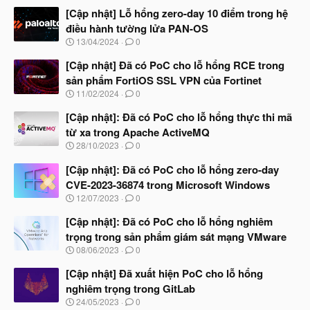
[Cập nhật] Lỗ hổng zero-day 10 điểm trong hệ
điều hành tường lửa PAN-OS
N
13/04/2024
0
g
à
[Cập nhật] Đã có PoC cho lỗ hổng RCE trong
y
sản phẩm FortiOS SSL VPN của Fortinet
b
N
11/02/2024
0
ắ
g
t
à
[Cập nhật]: Đã có PoC cho lỗ hổng thực thi mã
đ
y
ầ
từ xa trong Apache ActiveMQ
b
u
N
28/10/2023
0
ắ
g
t
à
[Cập nhật]: Đã có PoC cho lỗ hổng zero-day
đ
y
ầ
CVE-2023-36874 trong Microsoft Windows
b
u
N
12/07/2023
0
ắ
g
t
à
[Cập nhật]: Đã có PoC cho lỗ hổng nghiêm
đ
y
ầ
trọng trong sản phẩm giám sát mạng VMware
b
u
N
08/06/2023
0
ắ
g
t
à
[Cập nhật] Đã xuất hiện PoC cho lỗ hổng
đ
y
ầ
nghiêm trọng trong GitLab
b
u
N
24/05/2023
0
ắ