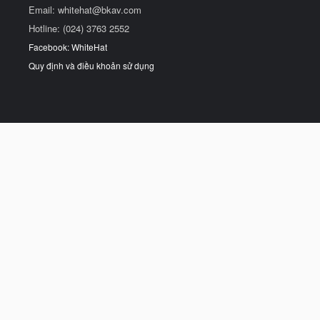
Email:
whitehat@bkav.com
Hotline: (024) 3763 2552
Facebook: WhiteHat
Quy định và điều khoản sử dụng