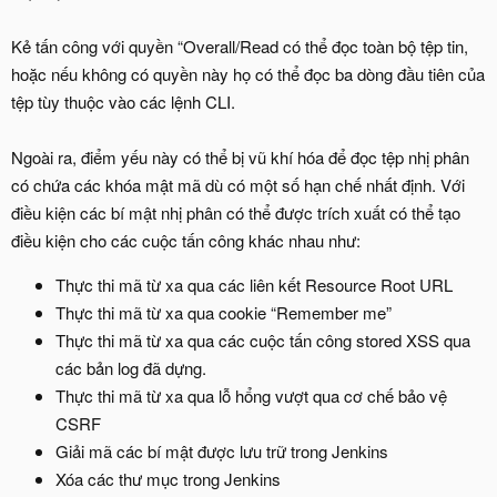
Kẻ tấn công với quyền “Overall/Read có thể đọc toàn bộ tệp tin,
hoặc nếu không có quyền này họ có thể đọc ba dòng đầu tiên của
tệp tùy thuộc vào các lệnh CLI.
Ngoài ra, điểm yếu này có thể bị vũ khí hóa để đọc tệp nhị phân
có chứa các khóa mật mã dù có một số hạn chế nhất định. Với
điều kiện các bí mật nhị phân có thể được trích xuất có thể tạo
điều kiện cho các cuộc tấn công khác nhau như:
Thực thi mã từ xa qua các liên kết Resource Root URL
Thực thi mã từ xa qua cookie “Remember me”
Thực thi mã từ xa qua các cuộc tấn công stored XSS qua
các bản log đã dựng.
Thực thi mã từ xa qua lỗ hổng vượt qua cơ chế bảo vệ
CSRF
Giải mã các bí mật được lưu trữ trong Jenkins
Xóa các thư mục trong Jenkins