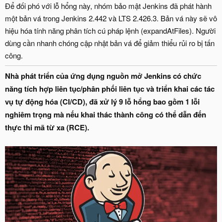
Để đối phó với lỗ hổng này, nhóm bảo mật Jenkins đã phát hành
một bản vá trong Jenkins 2.442 và LTS 2.426.3. Bản vá này sẽ vô
hiệu hóa tính năng phân tích cú pháp lệnh (expandAtFiles). Người
dùng cần nhanh chóng cập nhật bản vá để giảm thiểu rủi ro bị tấn
công.
Nhà phát triển của ứng dụng nguồn mở Jenkins có chức
năng tích hợp liên tục/phân phối liên tục và triển khai các tác
vụ tự động hóa (CI/CD), đã xử lý 9 lỗ hổng bao gồm 1 lỗi
nghiêm trọng mà nếu khai thác thành công có thể dẫn đến
thực thi mã từ xa (RCE).