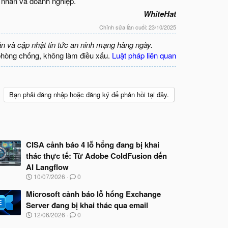
á nhân và doanh nghiệp.
WhiteHat
Chỉnh sửa lần cuối:
23/10/2025
ận và cập nhật tin tức an ninh mạng hàng ngày.
phòng chống, không làm điều xấu.
Luật pháp liên quan
Bạn phải đăng nhập hoặc đăng ký để phản hồi tại đây.
CISA cảnh báo 4 lỗ hổng đang bị khai
thác thực tế: Từ Adobe ColdFusion đến
AI Langflow
N
10/07/2026
0
g
à
Microsoft cảnh báo lỗ hổng Exchange
y
Server đang bị khai thác qua email
b
N
12/06/2026
0
ắ
g
t