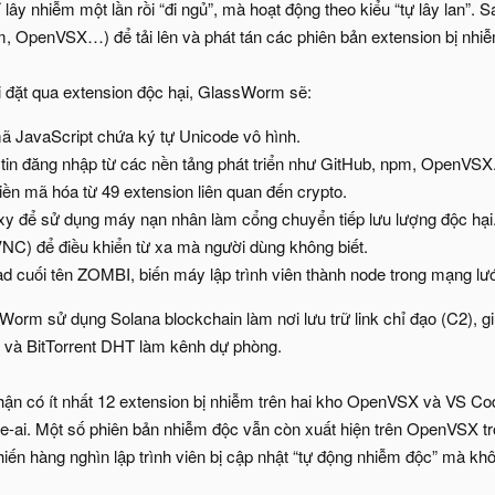
y nhiễm một lần rồi “đi ngủ”, mà hoạt động theo kiểu “tự lây lan”. S
, OpenVSX…) để tải lên và phát tán các phiên bản extension bị nhi
 đặt qua extension độc hại, GlassWorm sẽ:
 JavaScript chứa ký tự Unicode vô hình.
tin đăng nhập từ các nền tảng phát triển như GitHub, npm, OpenVSX
tiền mã hóa từ 49 extension liên quan đến crypto.
 để sử dụng máy nạn nhân làm cổng chuyển tiếp lưu lượng độc hại
C) để điều khiển từ xa mà người dùng không biết.
ad cuối tên ZOMBI, biến máy lập trình viên thành node trong mạng lướ
orm sử dụng Solana blockchain làm nơi lưu trữ link chỉ đạo (C2), gi
 và BitTorrent DHT làm kênh dự phòng.
ận có ít nhất 12 extension bị nhiễm trên hai kho OpenVSX và VS Code
ine-ai. Một số phiên bản nhiễm độc vẫn còn xuất hiện trên OpenVSX 
iến hàng nghìn lập trình viên bị cập nhật “tự động nhiễm độc” mà khô