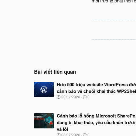
môi trường phát triển
Bài viết liên quan
Hơn 500 triệu website WordPress đư
cảnh báo về chuỗi khai thác WP2Shel
N
20/07/2026
0
g
à
y
Cảnh báo lỗ hổng Microsoft SharePo
b
ắ
đang bị khai thác, yêu cầu khẩn trươ
t
vá lỗi
đ
N
03/07/2026
0
ầ