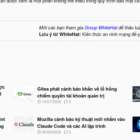
 cần được xem là một phần không thể thiếu trong quy trình bảo mật c
Mời các bạn tham gia
Group WhiteHat
để thảo lu
Lưu ý từ WhiteHat:
Kiến thức an ninh mạng để 
ợc
Gitea phát cảnh báo khẩn về lỗ hổng
l
chiếm quyền tài khoản quản trị
N
13/07/2026
0
g
à
y
int
Mozilla cảnh báo kỹ thuật mới nhắm vào
b
ng
Claude Code và các AI lập trình
ắ
t
N
30/06/2026
0
đ
g