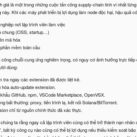
iá là một trong những cuộc tấn công supply-chain tinh vi nhất từ
 này. Khi các máy phát triển bị lợi dụng làm node độc hại, hậu quả có 
ghiệp nơi lập trình viên làm việc
 chung (OSS, startup…)
iền mã hóa
 phần mềm toàn cầu
n công chuỗi cung ứng nghiêm trọng, có nguy cơ ảnh hưởng trực tiếp đ
ười dùng:
 tra ngay các extension đã được liệt kê.
u hóa auto-update extension.
t khẩu GitHub, npm, VSCode Marketplace, OpenVSX.
g bất thường: proxy, tiến trình lạ, kết nối Solana/BitTorrent.
nsion chỉ từ nguồn chính thức đã xác thực.
úng ta rằng ngay cả lập trình viên cũng có thể trở thành nạn nhân c
, bất kỳ công cụ nào cũng có thể bị lợi dụng nếu thiếu kiểm soát bảo