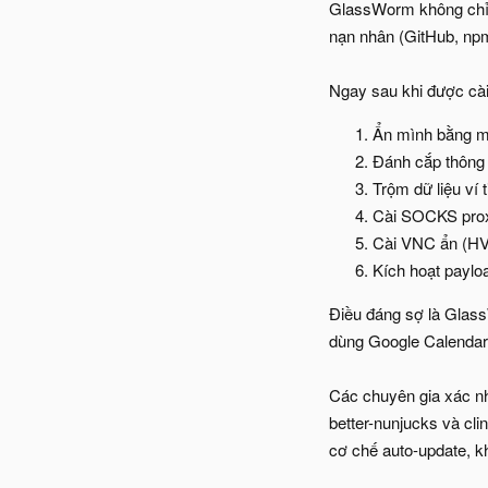
GlassWorm không chỉ lâ
nạn nhân (GitHub, npm
Ngay sau khi được cài
Ẩn mình bằng mã
Đánh cắp thông 
Trộm dữ liệu ví 
Cài SOCKS proxy
Cài VNC ẩn (HVN
Kích hoạt paylo
Điều đáng sợ là GlassW
dùng Google Calendar
Các chuyên gia xác nh
better-nunjucks và cl
cơ chế auto-update, kh