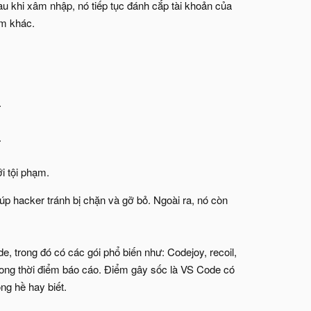
au khi xâm nhập, nó tiếp tục đánh cắp tài khoản của
ễm khác.
.
.
i tội phạm.
úp hacker tránh bị chặn và gỡ bỏ. Ngoài ra, nó còn
, trong đó có các gói phổ biến như: Codejoy, recoil,
trong thời điểm báo cáo. Điểm gây sốc là VS Code có
ng hề hay biết.