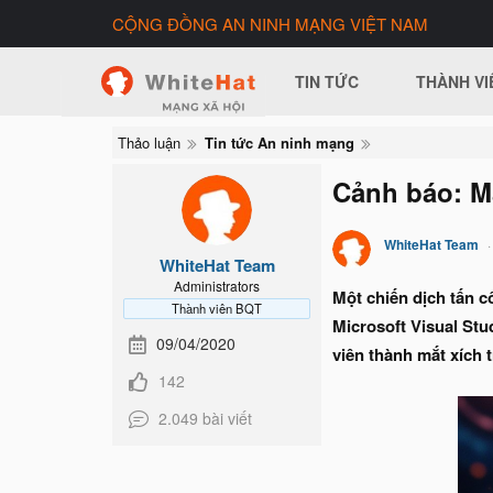
CỘNG ĐỒNG AN NINH MẠNG VIỆT NAM
TIN TỨC
THÀNH VI
Thảo luận
Tin tức An ninh mạng
Cảnh báo: M
WhiteHat Team
WhiteHat Team
Administrators
Một chiến dịch tấn 
Thành viên BQT
Microsoft Visual Stu
09/04/2020
viên thành mắt xích 
142
2.049 bài viết