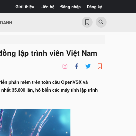
Giới thiệu
Liên hệ
Đăng nhập
Đăng ký
 DANH
ồng lập trình viên Việt Nam
triển phần mềm trên toàn cầu OpenVSX và
hất 35.800 lần, hô biến các máy tính lập trình