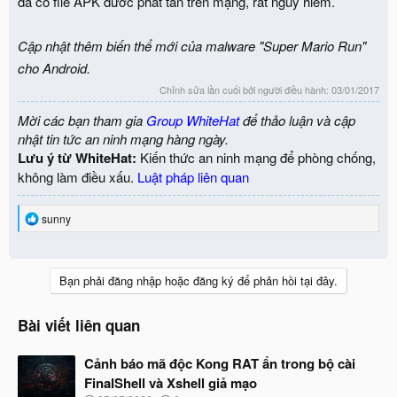
đã có file APK đươc phát tán trên mạng, rất nguy hiểm.
Cập nhật thêm biến thể mới của malware "Super Mario Run"
cho Android.
Chỉnh sửa lần cuối bởi người điều hành:
03/01/2017
Mời các bạn tham gia
Group WhiteHat
để thảo luận và cập
nhật tin tức an ninh mạng hàng ngày.
Lưu ý từ WhiteHat:
Kiến thức an ninh mạng để phòng chống,
không làm điều xấu.
Luật pháp liên quan
R
sunny
e
a
c
t
Bạn phải đăng nhập hoặc đăng ký để phản hồi tại đây.
i
o
n
Bài viết liên quan
s
:
Cảnh báo mã độc Kong RAT ẩn trong bộ cài
FinalShell và Xshell giả mạo