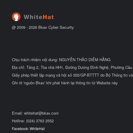
ắ
t
đ
ầ
u
@ 2009 -
2026
Bkav Cyber Security
Chịu trách nhiệm nội dung: NGUYỄN THẢO DIỄM HẰNG
Địa chỉ: Tầng 2, Tòa nhà HH1, Đường Dương Đình Nghệ, Phường Cầu 
Giấy phép thiết lập mạng xã hội số 355/GP-BTTTT do Bộ Thông tin và
Ghi rõ 'nguồn Bkav' khi phát hành lại thông tin từ Website này
Email:
whitehat@bkav.com
Hotline: (024) 3763 2552
Facebook: WhiteHat