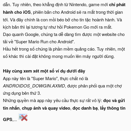
dẫn. Tuy nhiên, theo khẳng định từ Nintendo, game mới
chỉ phát
hành cho iOS
, phiên bản cho Android sẽ ra mắt trong thời gian
tới. Và đây chính là con mồi béo bở cho tin tặc hoành hành. Và
kịch bản thì lại tương tự như hồi Pokemon Go mới ra mắt.
Dạo quanh Google, chúng ta dễ dàng tìm được một website cho
tải về "Super Mario Run cho Android".
Hầu hết trong số chúng là phần mềm quảng cáo. Tuy nhiên, một
số khác thì cài đặt không mong muốn lên máy người dùng.
Hãy cùng xem xét một số ví dụ dưới đây
App này tên là "Super Mario", thực chất nó là
ANDROIDOS_DOWGIN.AXMD
, được phân phối qua một chợ
ứng dụng bên thứ 3.
Những quyền mà app này yêu cầu thực sự rất vô lý:
đọc và gửi
tin nhắn
,
chụp ảnh và quay video
,
đọc danh bạ
,
lấy thông tin
GPS
,...