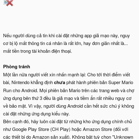
Nếu người dùng cả tin khi cài đặt những app giả mạo này, nguy
cơ bị lộ mất thông tin cá nhân là rất lớn, hay đơn giản nhất là...
mất tiền trong tài khoản điện thoại.
Phòng tránh
Một lần nữa người viết xin nhấn mạnh lại: Cho tới thời điểm viết
bài, Nintendo khẳng định
chưa
phát hành phiên bản Super Mario
Run cho Android. Mọi phiên bản Mario trên các trang web và chợ
ứng dụng bên thứ 3 đều là giả mạo và tiềm ẩn rất nhiều nguy cơ
về bảo mật. Vì vậy, người dùng Android cần hết sức chú ý không
cài đặt những ứng dụng kiểu này.
Bên cạnh đó, hãy luôn cài đặt từ những kho ứng dụng chính chủ
như Google Play Store (CH Play) hoặc Amazon Store (đối với
các thiết bị do Amazon sản xuất). Không bật tuỳ chọn "Unknown