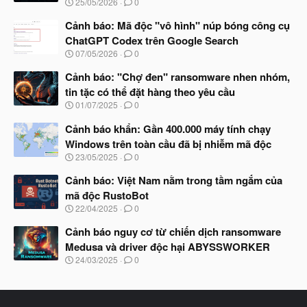
N
25/05/2026
0
g
à
Cảnh báo: Mã độc "vô hình" núp bóng công cụ
y
ChatGPT Codex trên Google Search
b
N
07/05/2026
0
ắ
g
t
à
Cảnh báo: "Chợ đen" ransomware nhen nhóm,
đ
y
ầ
tin tặc có thể đặt hàng theo yêu cầu
b
u
N
01/07/2025
0
ắ
g
t
à
Cảnh báo khẩn: Gần 400.000 máy tính chạy
đ
y
ầ
Windows trên toàn cầu đã bị nhiễm mã độc
b
u
N
23/05/2025
0
ắ
g
t
à
Cảnh báo: Việt Nam nằm trong tầm ngắm của
đ
y
ầ
mã độc RustoBot
b
u
N
22/04/2025
0
ắ
g
t
à
Cảnh báo nguy cơ từ chiến dịch ransomware
đ
y
ầ
Medusa và driver độc hại ABYSSWORKER
b
u
N
24/03/2025
0
ắ
g
t
à
đ
y
ầ
b
u