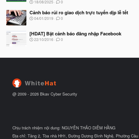
N
18/08/2025
0
ắ
g
t
à
Cảnh báo rủi ro giao dịch trực tuyến dịp lễ tết
đ
y
ầ
N
04/01/2019
0
b
u
g
ắ
à
t
[HDAT] Bật cảnh báo đăng nhập Facebook
y
đ
b
N
22/10/2016
0
ầ
ắ
g
u
t
à
đ
y
ầ
b
u
ắ
t
đ
ầ
u
@ 2009 -
2026
Bkav Cyber Security
Chịu trách nhiệm nội dung: NGUYỄN THẢO DIỄM HẰNG
Địa chỉ: Tầng 2, Tòa nhà HH1, Đường Dương Đình Nghệ, Phường Cầu 