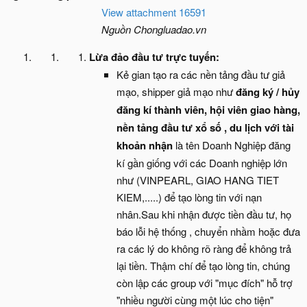
View attachment 16591
Nguồn Chongluadao.vn
Lừa đảo đầu tư trực tuyến:
Kẻ gian tạo ra các nền tảng đầu tư giả
mạo, shipper giả mạo như
đăng ký / hủy
đăng kí thành viên, hội viên giao hàng,
nền tảng đầu tư xổ số , du lịch với tài
khoản nhận
là tên Doanh Nghiệp đăng
kí gần giống với các Doanh nghiệp lớn
như (VINPEARL, GIAO HANG TIET
KIEM,.....) để tạo lòng tin với nạn
nhân.Sau khi nhận được tiền đầu tư, họ
báo lỗi hệ thống , chuyển nhầm hoặc đưa
ra các lý do không rõ ràng để không trả
lại tiền. Thậm chí để tạo lòng tin, chúng
còn lập các group với "mục đích" hỗ trợ
"nhiều người cùng một lúc cho tiện"