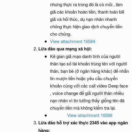
nhưng thực ra trong đó là cò mồi , làm
giả các khoản hoàn tiền, thanh toán bill
giả và hối thúc, dụ nạn nhân nhanh
chóng thực hiện giao dịch chuyển tiền
cho chúng.
View attachment 16584
Lừa đảo qua mạng xã hội:
Kẻ gian giả mạo danh tính của người
thân tạo số tài khoản trùng tên với người
thân, bạn bè (ở ngân hàng khác) để nhắn
tin mượn tiền hoặc yêu cầu chuyển
khoản cùng với các call video Deep face
, voice change để giả người thân nhiều
nạn nhân vì tin tưởng thấy giống tên đã
chuyển tiền mà không kiểm tra lại.
View attachment 16588
Lừa đảo hỗ trợ xác thực 2345 vào app ngân
hàng: