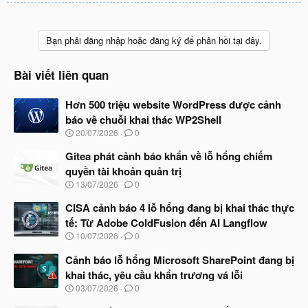
Bạn phải đăng nhập hoặc đăng ký để phản hồi tại đây.
Bài viết liên quan
Hơn 500 triệu website WordPress được cảnh
báo về chuỗi khai thác WP2Shell
N
20/07/2026
0
g
à
Gitea phát cảnh báo khẩn về lỗ hổng chiếm
y
quyền tài khoản quản trị
b
N
13/07/2026
0
ắ
g
t
à
CISA cảnh báo 4 lỗ hổng đang bị khai thác thực
đ
y
ầ
tế: Từ Adobe ColdFusion đến AI Langflow
b
u
N
10/07/2026
0
ắ
g
t
à
Cảnh báo lỗ hổng Microsoft SharePoint đang bị
đ
y
ầ
khai thác, yêu cầu khẩn trương vá lỗi
b
u
N
03/07/2026
0
ắ
g
t