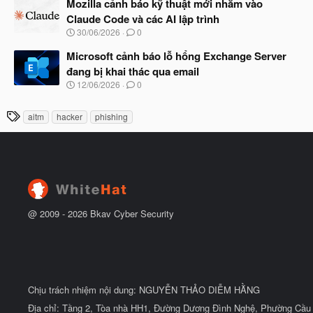
à
Mozilla cảnh báo kỹ thuật mới nhắm vào
đ
y
ầ
Claude Code và các AI lập trình
b
u
N
30/06/2026
0
ắ
g
t
à
Microsoft cảnh báo lỗ hổng Exchange Server
đ
y
ầ
đang bị khai thác qua email
b
u
N
12/06/2026
0
ắ
g
t
à
đ
T
aitm
hacker
phishing
y
ầ
h
b
u
ắ
ẻ
t
đ
ầ
u
@ 2009 -
2026
Bkav Cyber Security
Chịu trách nhiệm nội dung: NGUYỄN THẢO DIỄM HẰNG
Địa chỉ: Tầng 2, Tòa nhà HH1, Đường Dương Đình Nghệ, Phường Cầu 