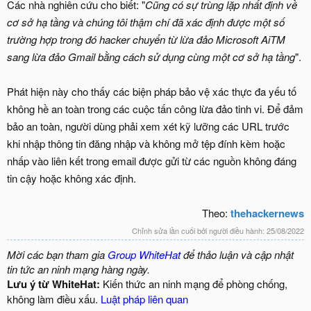
Các nhà nghiên cứu cho biết: "
Cũng có sự trùng lặp nhất định về
cơ sở hạ tầng và chúng tôi thậm chí đã xác định được một số
trường hợp trong đó hacker chuyển từ lừa đảo Microsoft AiTM
sang lừa đảo Gmail bằng cách sử dụng cùng một cơ sở hạ tầng
".
Phát hiện này cho thấy các biện pháp bảo vệ xác thực đa yếu tố
không hề an toàn trong các cuộc tấn công lừa đảo tinh vi. Để đảm
bảo an toàn, người dùng phải xem xét kỹ lưỡng các URL trước
khi nhập thông tin đăng nhập và không mở tệp đính kèm hoặc
nhấp vào liên kết trong email được gửi từ các nguồn không đáng
tin cậy hoặc không xác định.
Theo:
thehackernews
Chỉnh sửa lần cuối bởi người điều hành:
25/08/2022
Mời các bạn tham gia
Group WhiteHat
để thảo luận và cập nhật
tin tức an ninh mạng hàng ngày.
Lưu ý từ WhiteHat:
Kiến thức an ninh mạng để phòng chống,
không làm điều xấu.
Luật pháp liên quan