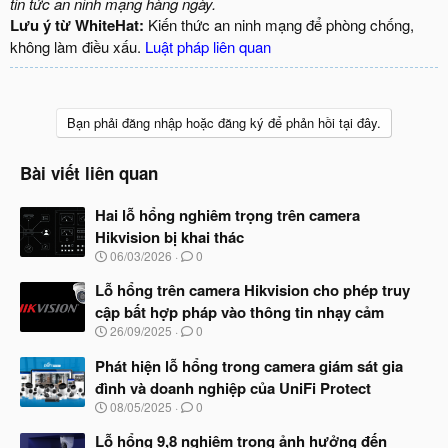
tin tức an ninh mạng hàng ngày.
Lưu ý từ WhiteHat:
Kiến thức an ninh mạng để phòng chống,
không làm điều xấu.
Luật pháp liên quan
Bạn phải đăng nhập hoặc đăng ký để phản hồi tại đây.
Bài viết liên quan
Hai lỗ hổng nghiêm trọng trên camera
Hikvision bị khai thác
N
06/03/2026
0
g
à
Lỗ hổng trên camera Hikvision cho phép truy
y
cập bất hợp pháp vào thông tin nhạy cảm
b
N
26/09/2025
0
ắ
g
t
à
Phát hiện lỗ hổng trong camera giám sát gia
đ
y
ầ
đình và doanh nghiệp của UniFi Protect
b
u
N
08/05/2025
0
ắ
g
t
à
Lỗ hổng 9,8 nghiêm trọng ảnh hưởng đến
đ