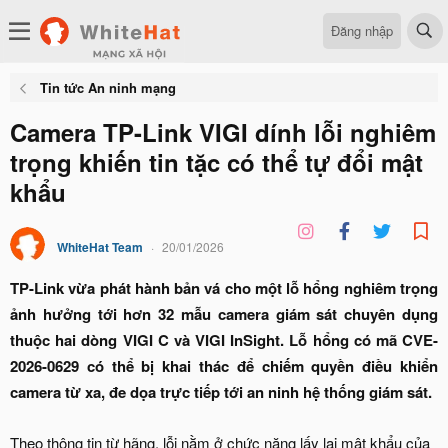
Đăng nhập
Tin tức An ninh mạng
Camera TP-Link VIGI dính lỗi nghiêm
trọng khiến tin tặc có thể tự đổi mật
khẩu
WhiteHat Team
20/01/2026
TP-Link vừa phát hành bản vá cho một lỗ hổng nghiêm trọng
ảnh hưởng tới hơn 32 mẫu camera giám sát chuyên dụng
thuộc hai dòng VIGI C và VIGI InSight. Lỗ hổng có mã CVE-
2026-0629 có thể bị khai thác để chiếm quyền điều khiển
camera từ xa, đe dọa trực tiếp tới an ninh hệ thống giám sát.
Theo thông tin từ hãng, lỗi nằm ở chức năng lấy lại mật khẩu của