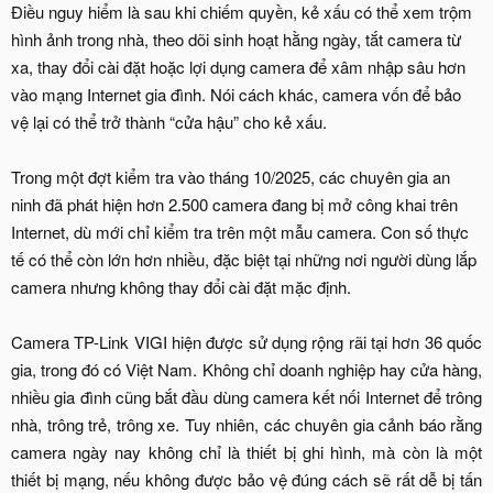
Điều nguy hiểm là sau khi chiếm quyền, kẻ xấu có thể xem trộm
hình ảnh trong nhà, theo dõi sinh hoạt hằng ngày, tắt camera từ
xa, thay đổi cài đặt hoặc lợi dụng camera để xâm nhập sâu hơn
vào mạng Internet gia đình. Nói cách khác, camera vốn để bảo
vệ lại có thể trở thành “cửa hậu” cho kẻ xấu.
Trong một đợt kiểm tra vào tháng 10/2025, các chuyên gia an
ninh đã phát hiện hơn 2.500 camera đang bị mở công khai trên
Internet, dù mới chỉ kiểm tra trên một mẫu camera. Con số thực
tế có thể còn lớn hơn nhiều, đặc biệt tại những nơi người dùng lắp
camera nhưng không thay đổi cài đặt mặc định.
Camera TP-Link VIGI hiện được sử dụng rộng rãi tại hơn 36 quốc
gia, trong đó có Việt Nam. Không chỉ doanh nghiệp hay cửa hàng,
nhiều gia đình cũng bắt đầu dùng camera kết nối Internet để trông
nhà, trông trẻ, trông xe. Tuy nhiên, các chuyên gia cảnh báo rằng
camera ngày nay không chỉ là thiết bị ghi hình, mà còn là một
thiết bị mạng, nếu không được bảo vệ đúng cách sẽ rất dễ bị tấn