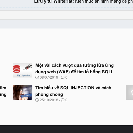
Lưu ý từ WhiteHat:
Kiến thức an ninh mạng để ph
Một vài cách vượt qua tường lửa ứng
dụng web (WAF) để tìm lỗ hổng SQLi
N
08/07/2019
0
g
à
tìm
Tìm hiểu về SQL INJECTION và cách
y
ụng
phòng chống
b
N
25/10/2018
0
ắ
g
t
à
đ
y
ầ
b
u
ắ
t
đ