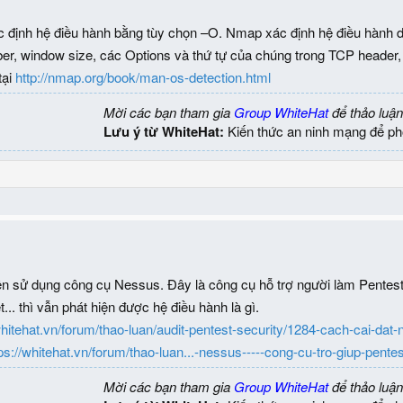
 định hệ điều hành bằng tùy chọn –O. Nmap xác định hệ điều hành dự
, window size, các Options và thứ tự của chúng trong TCP header, I
tại
http://nmap.org/book/man-os-detection.html
Mời các bạn tham gia
Group WhiteHat
để thảo luận
Lưu ý từ WhiteHat:
Kiến thức an ninh mạng để ph
n sử dụng công cụ Nessus. Đây là công cụ hỗ trợ người làm Pentest 
... thì vẫn phát hiện được hệ điều hành là gì.
whitehat.vn/forum/thao-luan/audit-pentest-security/1284-cach-cai-dat-
ps://whitehat.vn/forum/thao-luan...-nessus-----cong-cu-tro-giup-pente
Mời các bạn tham gia
Group WhiteHat
để thảo luận