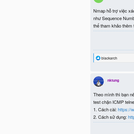
Nmap hỗ trợ việc xác
như Sequence Number
thể tham khảo thêm 
R
blackarch
e
a
c
t
nktung
i
o
n
Theo mình thì bạn nê
s
:
test chặn ICMP telnet
1. Cách cài:
https://
2. Cách sử dụng:
htt