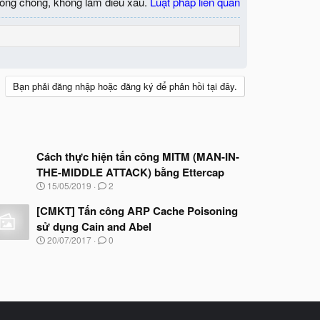
òng chống, không làm điều xấu.
Luật pháp liên quan
Bạn phải đăng nhập hoặc đăng ký để phản hồi tại đây.
Cách thực hiện tấn công MITM (MAN-IN-
THE-MIDDLE ATTACK) bằng Ettercap
N
15/05/2019
2
g
à
[CMKT] Tấn công ARP Cache Poisoning
y
sử dụng Cain and Abel
b
N
20/07/2017
0
ắ
g
t
à
đ
y
ầ
b
u
ắ
t
đ