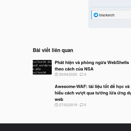
R
blackarch
e
a
c
t
i
o
n
Bài viết liên quan
s
:
Phát hiện và phòng ngừa WebShells
theo cách của NSA
N
30/04/2020
0
g
à
Awesome-WAF: tài liệu tốt để học và 
y
hiểu cách vượt qua tường lửa ứng d
b
ắ
web
t
N
27/02/2019
0
đ
g
ầ
à
u
y
b
ắ