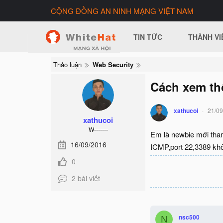
CỘNG ĐỒNG AN NINH MẠNG VIỆT NAM
TIN TỨC
THÀNH VI
Thảo luận
Web Security
Cách xem thô
xathucoi
21/09
xathucoi
W-------
Em là newbie mới tham
16/09/2016
ICMP,port 22,3389 khô
0
2 bài viết
nsc500
N