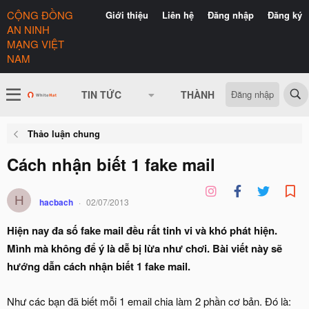
CỘNG ĐỒNG
Giới thiệu
Liên hệ
Đăng nhập
Đăng ký
AN NINH
MẠNG VIỆT
NAM
Đăng nhập
TIN TỨC
THÀNH VIÊN
CÓ GÌ 
Thảo luận chung
Cách nhận biết 1 fake mail
H
hacbach
02/07/2013
Hiện nay đa số fake mail đều rất tinh vi và khó phát hiện.
Mình mà không để ý là dễ bị lừa như chơi. Bài viết này sẽ
hướng dẫn cách nhận biết 1 fake mail.
Như các bạn đã biết mỗi 1 email chia làm 2 phần cơ bản. Đó là: