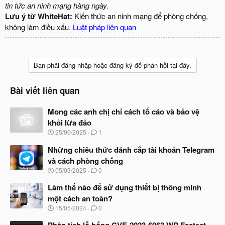
tin tức an ninh mạng hàng ngày.
Lưu ý từ WhiteHat:
Kiến thức an ninh mạng để phòng chống,
không làm điều xấu.
Luật pháp liên quan
Bạn phải đăng nhập hoặc đăng ký để phản hồi tại đây.
Bài viết liên quan
Mong các anh chị chỉ cách tố cáo và bảo vệ
khỏi lừa đảo
N
25/06/2025
1
g
à
Những chiêu thức đánh cắp tài khoản Telegram
y
và cách phòng chống
b
N
05/03/2025
0
ắ
g
t
à
Làm thế nào để sử dụng thiết bị thông minh
đ
y
ầ
một cách an toàn?
b
u
N
15/05/2024
0
ắ
g
t
à