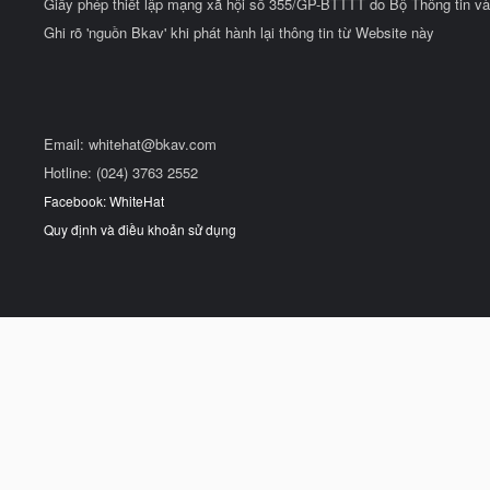
Giấy phép thiết lập mạng xã hội số 355/GP-BTTTT do Bộ Thông tin và
Ghi rõ 'nguồn Bkav' khi phát hành lại thông tin từ Website này
Email:
whitehat@bkav.com
Hotline: (024) 3763 2552
Facebook: WhiteHat
Quy định và điều khoản sử dụng