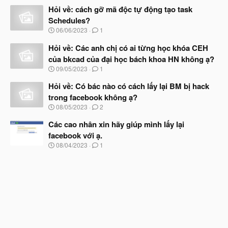
đ
Hỏi về: cách gỡ mã độc tự động tạo task
y
ầ
b
Schedules?
u
ắ
N
06/06/2023
1
t
g
đ
à
Hỏi về: Các anh chị có ai từng học khóa CEH
ầ
y
u
của bkcad của đại học bách khoa HN không ạ?
b
N
09/05/2023
1
ắ
g
t
à
Hỏi về: Có bác nào có cách lấy lại BM bị hack
đ
y
ầ
trong facebook không ạ?
b
u
N
08/05/2023
2
ắ
g
t
à
Các cao nhân xin hãy giúp mình lấy lại
đ
y
ầ
facebook với ạ.
b
u
N
08/04/2023
1
ắ
g
t
à
đ
y
ầ
b
u
ắ
t
đ
ầ
u