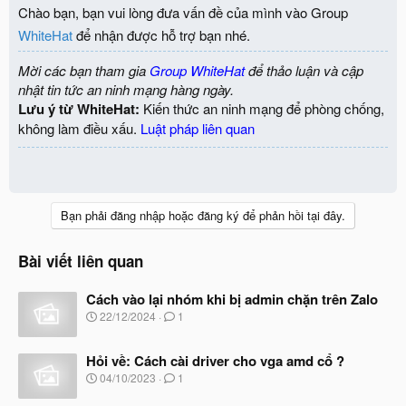
Chào bạn, bạn vui lòng đưa vấn đề của mình vào Group
WhiteHat
để nhận được hỗ trợ bạn nhé.
Mời các bạn tham gia
Group WhiteHat
để thảo luận và cập
nhật tin tức an ninh mạng hàng ngày.
Lưu ý từ WhiteHat:
Kiến thức an ninh mạng để phòng chống,
không làm điều xấu.
Luật pháp liên quan
Bạn phải đăng nhập hoặc đăng ký để phản hồi tại đây.
Bài viết liên quan
Cách vào lại nhóm khi bị admin chặn trên Zalo
N
22/12/2024
1
g
à
Hỏi về: Cách cài driver cho vga amd cổ ?
y
b
N
04/10/2023
1
ắ
g
t
à