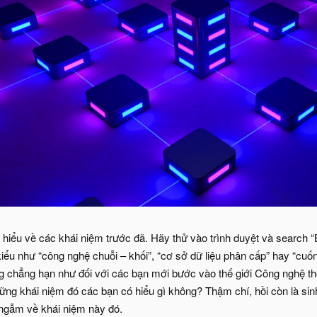
 hiểu về các khái niệm trước đã. Hãy thử vào trình duyệt và search 
iểu như “công nghệ chuỗi – khối”, “cơ sở dữ liệu phân cấp” hay “cuốn
chẳng hạn như đối với các bạn mới bước vào thế giới Công nghệ thông
hững khái niệm đó các bạn có hiểu gì không? Thậm chí, hồi còn là sin
ngẫm về khái niệm này đó.