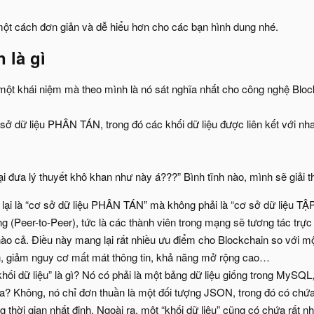
ột cách đơn giản và dễ hiểu hơn cho các bạn hình dung nhé.
 là gì​
một khái niệm mà theo mình là nó sát nghĩa nhất cho công nghệ Bloc
 sở dữ liệu PHÂN TÁN, trong đó các khối dữ liệu được liên kết với 
ại đưa lý thuyết khô khan như này á???” Bình tĩnh nào, mình sẽ giải 
ao lại là “cơ sở dữ liệu PHÂN TÁN” mà không phải là “cơ sở dữ liệu 
 (Peer-to-Peer), tức là các thành viên trong mạng sẽ tương tác trực
nào cả. Điều này mang lại rất nhiều ưu điểm cho Blockchain so với m
ơn, giảm nguy cơ mất mát thông tin, khả năng mở rộng cao…
khối dữ liệu” là gì? Nó có phải là một bảng dữ liệu giống trong MySQL
a? Không, nó chỉ đơn thuần là một đối tượng JSON, trong đó có chứa d
 thời gian nhất định. Ngoài ra, một “khối dữ liệu” cũng có chứa rất n