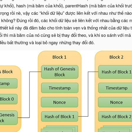
tự khối), hash (mã băm của khối), parentHash (mã băm của khối tr
ọng rồi nè, vậy các “khối dữ liệu” được liên kết với nhau như thế nào
 không? Đúng rồi đó, các khối dữ liệu sẽ liên kết với nhau bằng cá
thiết kế này đã đảm bảo cho tính toàn vẹn và thống nhất của dữ liệu t
ổi thì mã băm của nó cũng sẽ bị thay đổi theo, và khi so sánh với m
điều bất thường và loại bỏ ngay những thay đổi đó.