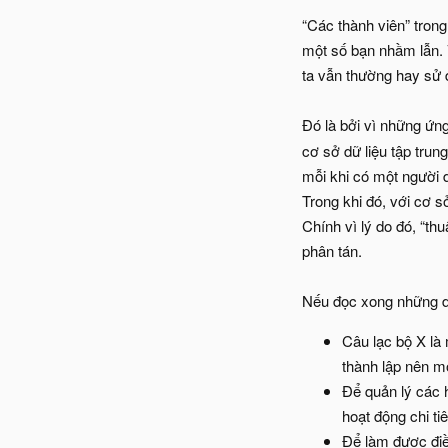
“Các thành viên” trong
một số bạn nhầm lẫn. V
ta vẫn thường hay sử 
Đó là bởi vì những ứn
cơ sở dữ liệu tập trun
mỗi khi có một người 
Trong khi đó, với cơ s
Chính vì lý do đó, “th
phân tán.
Nếu đọc xong những d
Câu lạc bộ X là 
thành lập nên m
Để quản lý các h
hoạt động chi ti
Để làm được điề