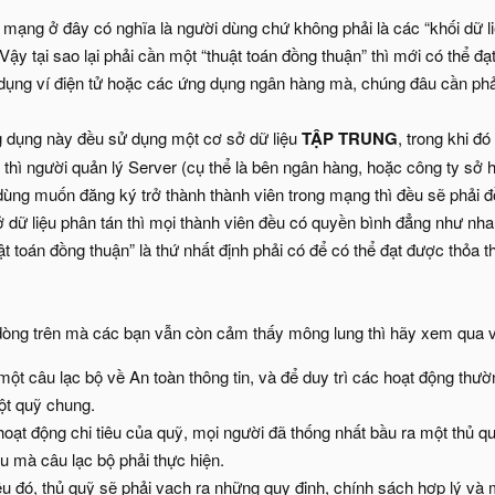
 mạng ở đây có nghĩa là người dùng chứ không phải là các “khối dữ li
ậy tại sao lại phải cần một “thuật toán đồng thuận” thì mới có thể 
dụng ví điện tử hoặc các ứng dụng ngân hàng mà, chúng đâu cần phả
g dụng này đều sử dụng một cơ sở dữ liệu
TẬP TRUNG
, trong khi đ
g thì người quản lý Server (cụ thể là bên ngân hàng, hoặc công ty sở 
dùng muốn đăng ký trở thành thành viên trong mạng thì đều sẽ phải 
ở dữ liệu phân tán thì mọi thành viên đều có quyền bình đẳng như nha
uật toán đồng thuận” là thứ nhất định phải có để có thể đạt được thỏa
òng trên mà các bạn vẫn còn cảm thấy mông lung thì hãy xem qua v
một câu lạc bộ về An toàn thông tin, và để duy trì các hoạt động thườ
ột quỹ chung.
oạt động chi tiêu của quỹ, mọi người đã thống nhất bầu ra một thủ quỹ
êu mà câu lạc bộ phải thực hiện.
u đó, thủ quỹ sẽ phải vạch ra những quy định, chính sách hợp lý và m