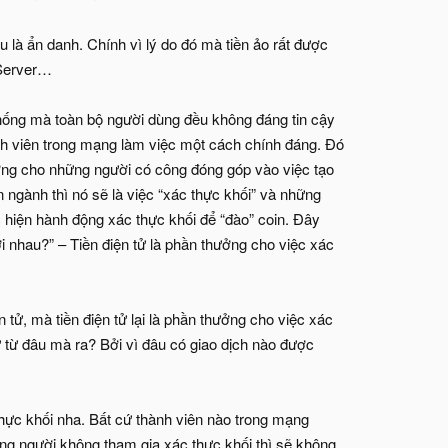
 là ẩn danh. Chính vì lý do đó mà tiền ảo rất được
 Server…
thống mà toàn bộ người dùng đều không đáng tin cậy
nh viên trong mạng làm việc một cách chính đáng. Đó
hưởng cho những người có công đóng góp vào việc tạo
ngành thì nó sẽ là việc “xác thực khối” và những
c hiện hành động xác thực khối để “đào” coin. Đây
với nhau?” – Tiền điện tử là phần thưởng cho việc xác
 tử, mà tiền điện tử lại là phần thưởng cho việc xác
tử từ đâu mà ra? Bởi vì đâu có giao dịch nào được
thực khối nha. Bất cứ thành viên nào trong mạng
ng người không tham gia xác thực khối thì sẽ không