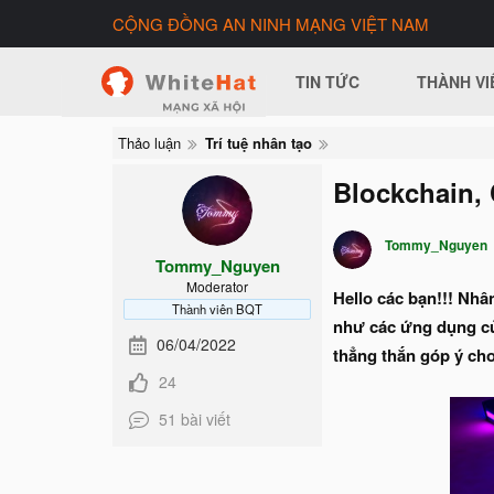
CỘNG ĐỒNG AN NINH MẠNG VIỆT NAM
TIN TỨC
THÀNH VI
Thảo luận
Trí tuệ nhân tạo
Blockchain, 
Tommy_Nguyen
Tommy_Nguyen
Moderator
Hello các bạn!!! Nhâ
Thành viên BQT
như các ứng dụng của
06/04/2022
thẳng thắn góp ý ch
24
51 bài viết