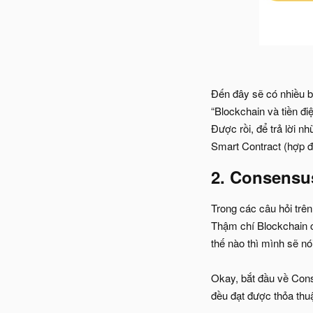
Đến đây sẽ có nhiều bạ
“Blockchain và tiền đi
Được rồi, để trả lời n
Smart Contract (hợp đ
2. Consensus
Trong các câu hỏi trên
Thậm chí Blockchain cũ
thế nào thì mình sẽ nói
Okay, bắt đầu về Cons
đều đạt được thỏa thuậ