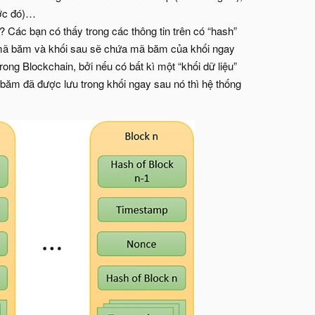
ước đó)…
? Các bạn có thấy trong các thông tin trên có “hash”
c mã băm và khối sau sẽ chứa mã băm của khối ngay
rong Blockchain, bởi nếu có bất kì một “khối dữ liệu”
ã băm đã được lưu trong khối ngay sau nó thì hệ thống