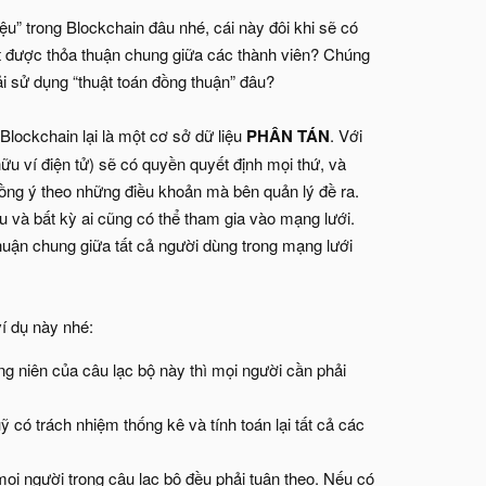
ệu” trong Blockchain đâu nhé, cái này đôi khi sẽ có
đạt được thỏa thuận chung giữa các thành viên? Chúng
i sử dụng “thuật toán đồng thuận” đâu?
ó Blockchain lại là một cơ sở dữ liệu
PHÂN TÁN
. Với
hữu ví điện tử) sẽ có quyền quyết định mọi thứ, và
đồng ý theo những điều khoản mà bên quản lý đề ra.
u và bất kỳ ai cũng có thể tham gia vào mạng lưới.
 thuận chung giữa tất cả người dùng trong mạng lưới
í dụ này nhé:
ng niên của câu lạc bộ này thì mọi người cần phải
 có trách nhiệm thống kê và tính toán lại tất cả các
ọi người trong câu lạc bộ đều phải tuân theo. Nếu có