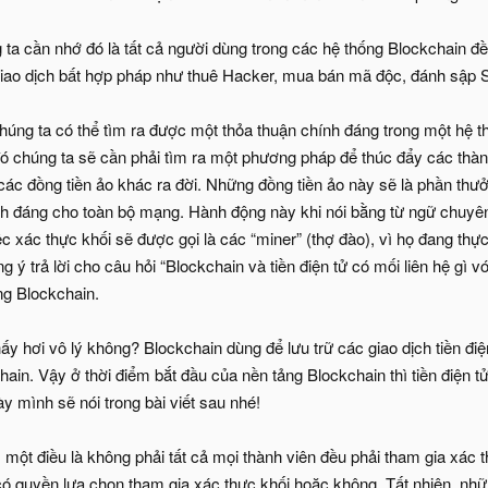
a cần nhớ đó là tất cả người dùng trong các hệ thống Blockchain đều
giao dịch bất hợp pháp như thuê Hacker, mua bán mã độc, đánh sập
húng ta có thể tìm ra được một thỏa thuận chính đáng trong một hệ 
ó chúng ta sẽ cần phải tìm ra một phương pháp để thúc đẩy các thà
à các đồng tiền ảo khác ra đời. Những đồng tiền ảo này sẽ là phần t
nh đáng cho toàn bộ mạng. Hành động này khi nói bằng từ ngữ chuyên 
c xác thực khối sẽ được gọi là các “miner” (thợ đào), vì họ đang thự
g ý trả lời cho câu hỏi “Blockchain và tiền điện tử có mối liên hệ gì 
ng Blockchain.
y hơi vô lý không? Blockchain dùng để lưu trữ các giao dịch tiền điện
hain. Vậy ở thời điểm bắt đầu của nền tảng Blockchain thì tiền điện 
y mình sẽ nói trong bài viết sau nhé!
một điều là không phải tất cả mọi thành viên đều phải tham gia xác 
ó quyền lựa chọn tham gia xác thực khối hoặc không. Tất nhiên, nhữ