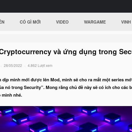
ÊN
CÓ GÌ MỚI
VIDEO
WARGAME
VINH
Cryptocurrency và ứng dụng trong Secu
28/05/2022
4.862 Lượt xem
n dịp mình mới được lên Mod, mình sẽ cho ra mắt một series mới
 nó trong Security”. Mong rằng chủ đề này sẽ có ích cho các bạn
o mình nhé.