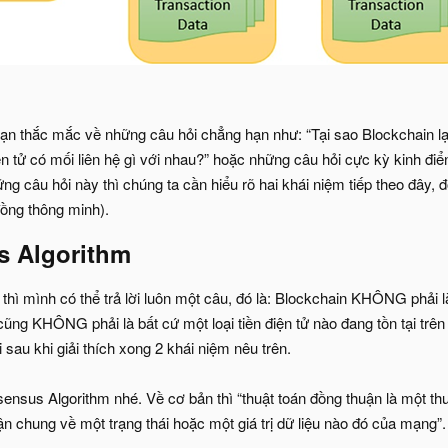
n thắc mắc về những câu hỏi chẳng hạn như: “Tại sao Blockchain lại l
ện tử có mối liên hệ gì với nhau?” hoặc những câu hỏi cực kỳ kinh điể
hững câu hỏi này thì chúng ta cần hiểu rõ hai khái niệm tiếp theo đây,
ồng thông minh).
 Algorithm​
 thì mình có thể trả lời luôn một câu, đó là: Blockchain KHÔNG phải 
ng KHÔNG phải là bất cứ một loại tiền điện tử nào đang tồn tại trên 
 sau khi giải thích xong 2 khái niệm nêu trên.
ensus Algorithm nhé. Về cơ bản thì “thuật toán đồng thuận là một thu
n chung về một trạng thái hoặc một giá trị dữ liệu nào đó của mạng”.