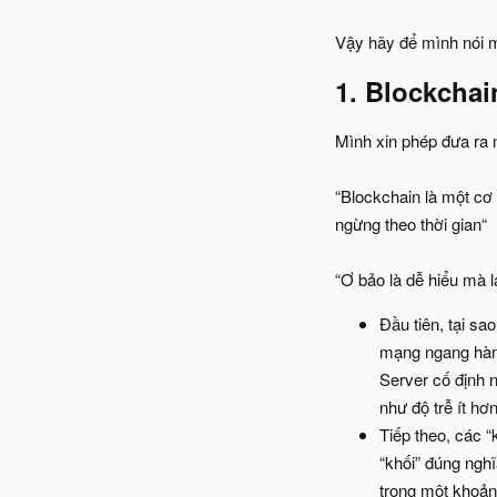
Vậy hãy để mình nói m
1. Blockchain
Mình xin phép đưa ra 
“Blockchain là một cơ
ngừng theo thời gian“
“Ơ bảo là dễ hiểu mà l
Đầu tiên, tại s
mạng ngang hàng
Server cố định 
như độ trễ ít h
Tiếp theo, các “
“khối” đúng nghĩ
trong một khoảng