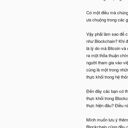
Có một điều mà chúng t
ưa chuộng trong các 
Vậy phải làm sao để c
như Blockchain? Khi đ
là lý do mà Bitcoin v
ra một thỏa thuận chí
người tham gia vào việ
cũng là một trong nhữn
thực khối trong hệ thố
Đến đây các bạn có thấ
thực khối trong Blockc
thực hiện đâu? Điều nà
Mình muốn lưu ý thêm 
Blockchain cũng đều c