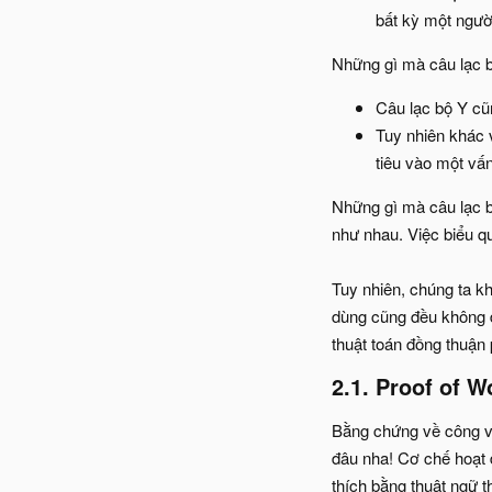
bất kỳ một ngườ
Những gì mà câu lạc b
Câu lạc bộ Y cũn
Tuy nhiên khác v
tiêu vào một vấn
Những gì mà câu lạc b
như nhau. Việc biểu q
Tuy nhiên, chúng ta kh
dùng cũng đều không đ
thuật toán đồng thuận 
2.1. Proof of W
Bằng chứng về công vi
đâu nha! Cơ chế hoạt đ
thích bằng thuật ngữ t