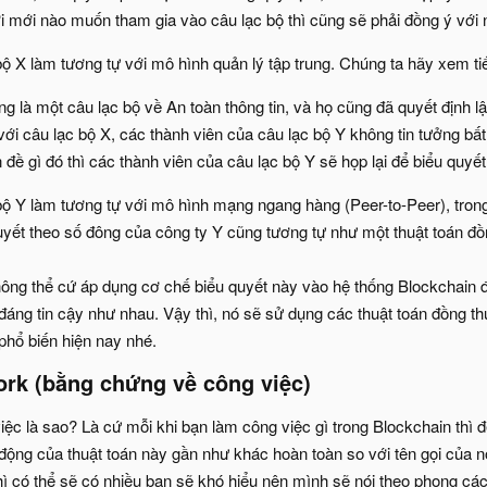
i mới nào muốn tham gia vào câu lạc bộ thì cũng sẽ phải đồng ý với
ộ X làm tương tự với mô hình quản lý tập trung. Chúng ta hãy xem ti
g là một câu lạc bộ về An toàn thông tin, và họ cũng đã quyết định 
ới câu lạc bộ X, các thành viên của câu lạc bộ Y không tin tưởng bất
 đề gì đó thì các thành viên của câu lạc bộ Y sẽ họp lại để biểu quyết
ộ Y làm tương tự với mô hình mạng ngang hàng (Peer-to-Peer), trong
uyết theo số đông của công ty Y cũng tương tự như một thuật toán đồ
ông thể cứ áp dụng cơ chế biểu quyết này vào hệ thống Blockchain đư
áng tin cậy như nhau. Vậy thì, nó sẽ sử dụng các thuật toán đồng 
phổ biến hiện nay nhé.
ork (bằng chứng về công việc)​
ệc là sao? Là cứ mỗi khi bạn làm công việc gì trong Blockchain thì 
ộng của thuật toán này gần như khác hoàn toàn so với tên gọi của nó.
hì có thể sẽ có nhiều bạn sẽ khó hiểu nên mình sẽ nói theo phong các