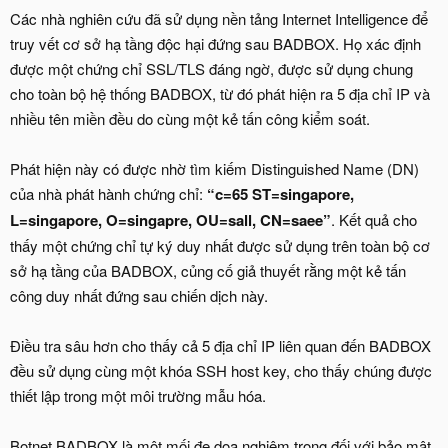
Các nhà nghiên cứu đã sử dụng nền tảng Internet Intelligence để
truy vết cơ sở hạ tầng độc hại đứng sau BADBOX. Họ xác định
được một chứng chỉ SSL/TLS đáng ngờ, được sử dụng chung
cho toàn bộ hệ thống BADBOX, từ đó phát hiện ra 5 địa chỉ IP và
nhiều tên miền đều do cùng một kẻ tấn công kiểm soát.
Phát hiện này có được nhờ tìm kiếm Distinguished Name (DN)
của nhà phát hành chứng chỉ:
“c=65 ST=singapore,
L=singapore, O=singapre, OU=sall, CN=saee”
. Kết quả cho
thấy một chứng chỉ tự ký duy nhất được sử dụng trên toàn bộ cơ
sở hạ tầng của BADBOX, củng cố giả thuyết rằng một kẻ tấn
công duy nhất đứng sau chiến dịch này.
Điều tra sâu hơn cho thấy cả 5 địa chỉ IP liên quan đến BADBOX
đều sử dụng cùng một khóa SSH host key, cho thấy chúng được
thiết lập trong một môi trường mẫu hóa.
Botnet BADBOX là một mối đe dọa nghiêm trọng đối với bảo mật