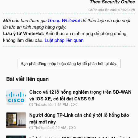
Theo Security Online
Chỉnh sửa lần cuối:
07/02/2025
Mời các bạn tham gia
Group WhiteHat
để thảo luận và cập nhật
tin tức an ninh mạng hàng ngày.
Lưu ý từ WhiteHat:
Kiến thức an ninh mạng để phòng chống,
không làm điều xấu.
Luật pháp liên quan
Bạn phải đăng nhập hoặc đăng ký để phản hồi tại đây.
Bài viết liên quan
Cisco vá 12 lỗ hổng nghiêm trọng trên SD-WAN
và IOS XE, có lỗi đạt CVSS 9.9
N
Thứ sáu lúc 1:45 PM
0
g
à
Người dùng TP-Link cần chú ý tới lỗ hổng bảo
y
mật mới này
b
N
Thứ ba lúc 9:22 AM
0
ắ
g
t
à