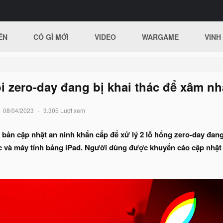
ÊN
CÓ GÌ MỚI
VIDEO
WARGAME
VINH
ỗi zero-day đang bị khai thác để xâm n
08/04/2023
3.305 Lượt xem
bản cập nhật an ninh khẩn cấp để xử lý 2 lỗ hổng zero-day đang 
c và máy tính bảng iPad. Người dùng được khuyến cáo cập nhật