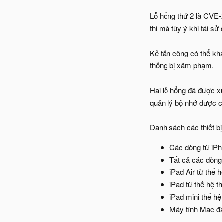
Lỗ hổng thứ 2 là CVE-
thi mã tùy ý khi tái s
Kẻ tấn công có thể kha
thống bị xâm phạm.
Hai lỗ hổng đã được x
quản lý bộ nhớ được cả
Danh sách các thiết b
Các dòng từ iPh
Tất cả các dòng
iPad Air từ thế h
iPad từ thế hệ th
iPad mini thế hệ 
Máy tính Mac đ