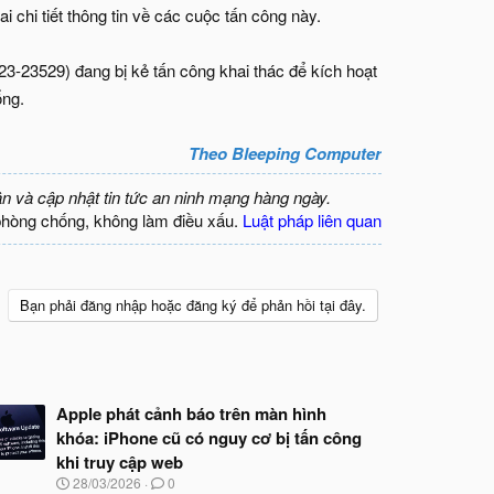
 chi tiết thông tin về các cuộc tấn công này.
3-23529) đang bị kẻ tấn công khai thác để kích hoạt
ổng.
Theo Bleeping Computer
ận và cập nhật tin tức an ninh mạng hàng ngày.
phòng chống, không làm điều xấu.
Luật pháp liên quan
Bạn phải đăng nhập hoặc đăng ký để phản hồi tại đây.
Apple phát cảnh báo trên màn hình
khóa: iPhone cũ có nguy cơ bị tấn công
khi truy cập web
N
28/03/2026
0