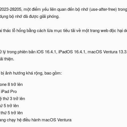
2023-28205, một điểm yếu liên quan đến bộ nhớ (use-after-free) tron
ử dụng bộ nhớ đã được giải phóng.
i thác lỗ hổng bằng cách lừa mục tiêu tải về một trang web độc hại d
ử lý trong phiên bản iOS 16.4.1, iPadOS 16.4.1, macOS Ventura 13.3.
i thiện.
ị bị ảnh hướng khá rộng, bao gồm:
one 8 trở lên
 iPad Pro
ệ thứ 3 trở lên
ứ 5 trở lên
thứ 5 trở lên
ang chạy hệ điều hành macOS Ventura