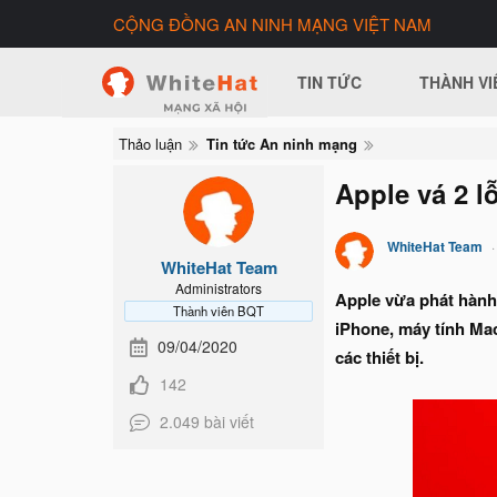
CỘNG ĐỒNG AN NINH MẠNG VIỆT NAM
TIN TỨC
THÀNH VI
Thảo luận
Tin tức An ninh mạng
Apple vá 2 l
WhiteHat Team
WhiteHat Team
Administrators
Apple vừa phát hành 
Thành viên BQT
iPhone, máy tính Ma
09/04/2020
các thiết bị.
142
2.049 bài viết