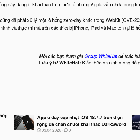
ng này đang bị khai thác trên thực tế nhưng Apple vẫn chưa công khai
cũng đã phải xử lý một lỗ hổng zero-day khác trong WebKit (CVE-202
 hành và thực thi mã trên các thiết bị iPhone, iPad và Mac tồn tại lỗ h
Mời các bạn tham gia
Group WhiteHat
để thảo lu
Lưu ý từ WhiteHat:
Kiến thức an ninh mạng để 
phép
Apple đẩy cập nhật iOS 18.7.7 trên diện
rộng để chặn chuỗi khai thác DarkSword
N
03/04/2026
0
g
à