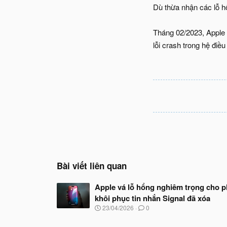
Dù thừa nhận các lỗ hổ
Tháng 02/2023, Apple 
lỗi crash trong hệ điều
Bài viết liên quan
Apple vá lỗ hổng nghiêm trọng cho 
khôi phục tin nhắn Signal đã xóa
N
23/04/2026
0
g
à