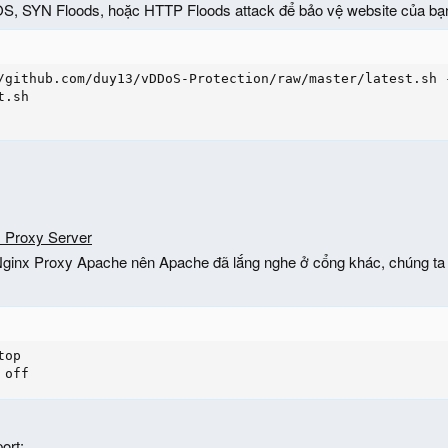
, SYN Floods, hoặc HTTP Floods attack để bảo vệ website của bạ
/github.com/duy13/vDDoS-Protection/raw/master/latest.sh -
.sh

 Proxy Server
Nginx Proxy Apache nên Apache đã lắng nghe ở cổng khác, chúng ta 
op

 off
ort: