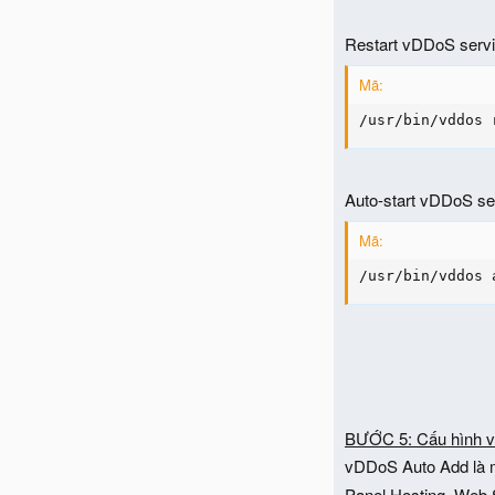
Restart vDDoS servi
Mã:
/usr/bin/vddos 
Auto-start vDDoS ser
Mã:
/usr/bin/vddos 
BƯỚC 5: Cấu hình 
vDDoS Auto Add là m
Panel Hosting, Web S