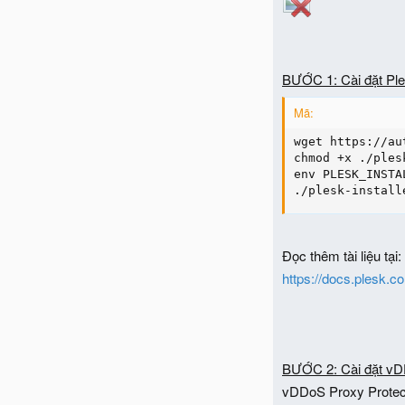
BƯỚC 1: Cài đặt Pl
Mã:
wget https://au
chmod +x ./ples
env PLESK_INSTA
./plesk-install
Đọc thêm tài liệu tại:
https://docs.plesk.co
BƯỚC 2: Cài đặt vD
vDDoS Proxy Protect