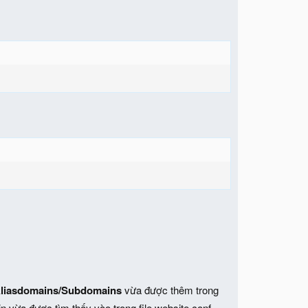
liasdomains/Subdomains
vừa được thêm trong
 vừa được tìm thấy vào trong file website.conf.