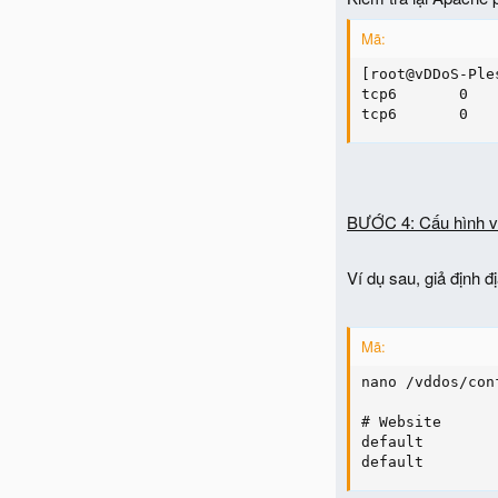
Mã:
[root@vDDoS-Ple
tcp6       0   
tcp6       0   
BƯỚC 4: Cấu hình v
Ví dụ sau, giả định đ
Mã:
nano /vddos/con
# Website      
default        
default        