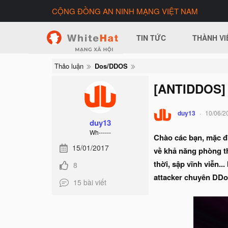
CỘNG ĐỒNG AN NINH MẠNG VIỆT NAM
TIN TỨC
THÀNH VI
Thảo luận
Dos/DDOS
[ANTIDDOS] 
duy13
10/06/2
duy13
Wh------
Chào các bạn, mặc đị
15/01/2017
về khả năng phòng th
thời, sập vĩnh viễn..
8
attacker chuyên DDo
15 bài viết