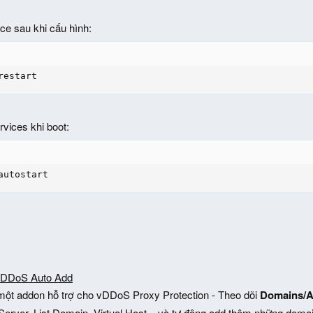
ce sau khi cấu hình:
restart
vices khi boot:
autostart
vDDoS Auto Add
ột addon hỗ trợ cho vDDoS Proxy Protection - Theo dõi
Domains/A
erver, List Domain, Virtual Host... và tự động add thêm những domain