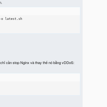
n.
o latest.sh

chỉ cần stop Nginx và thay thế nó bằng vDDoS: