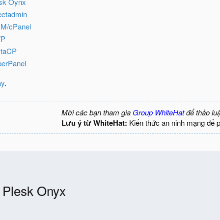
sk Oynx
ctadmin
M/cPanel
WP
taCP
erPanel
ây
.
Mời các bạn tham gia
Group WhiteHat
để thảo lu
Lưu ý từ WhiteHat:
Kiến thức an ninh mạng để 
Plesk Onyx