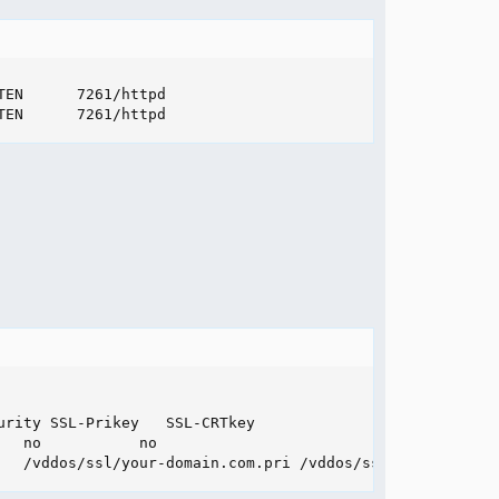
EN      7261/httpd

TEN      7261/httpd
rity SSL-Prikey   SSL-CRTkey

  no           no

   /vddos/ssl/your-domain.com.pri /vddos/ssl/your-domain