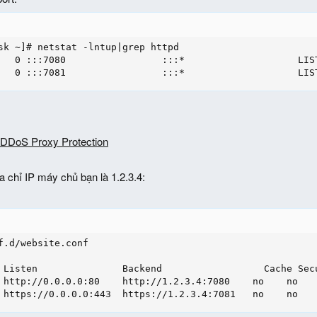
sk ~]# netstat -lntup|grep httpd

   0 :::7080                 :::*                    LIST
   0 :::7081                 :::*                    LIS
DDoS Proxy Protection
ịa chỉ IP máy chủ bạn là 1.2.3.4:
f.d/website.conf

 Listen               Backend                  Cache Secu
 http://0.0.0.0:80    http://1.2.3.4:7080    no    no    
 https://0.0.0.0:443  https://1.2.3.4:7081   no    no   