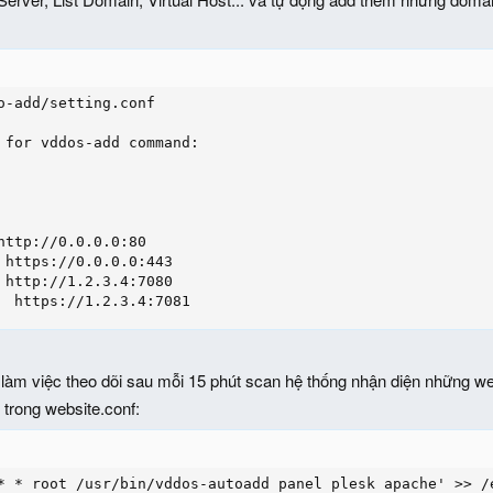
o-add/setting.conf

 for vddos-add command:

http://0.0.0.0:80

 https://0.0.0.0:443

 http://1.2.3.4:7080

  https://1.2.3.4:7081
làm việc theo dõi sau mỗi 15 phút scan hệ thống nhận diện những web
trong website.conf:
* * root /usr/bin/vddos-autoadd panel plesk apache' >> /