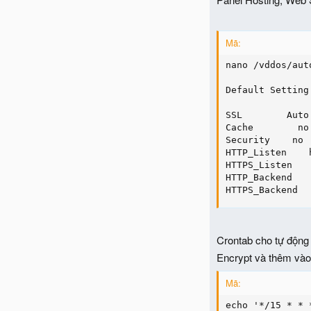
Mã:
nano /vddos/aut
Default Setting
SSL        Auto

Cache        no

Security    no

HTTP_Listen    
HTTPS_Listen   
HTTP_Backend   
HTTPS_Backend  
Crontab cho tự động 
Encrypt và thêm vào 
Mã:
echo '*/15 * * 