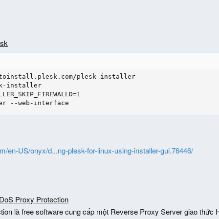
esk
toinstall.plesk.com/plesk-installer

k-installer

LLER_SKIP_FIREWALLD=1

er --web-interface
m/en-US/onyx/d...ng-plesk-for-linux-using-installer-gui.76446/
DoS Proxy Protection
ion là free software cung cấp một Reverse Proxy Server giao thức H