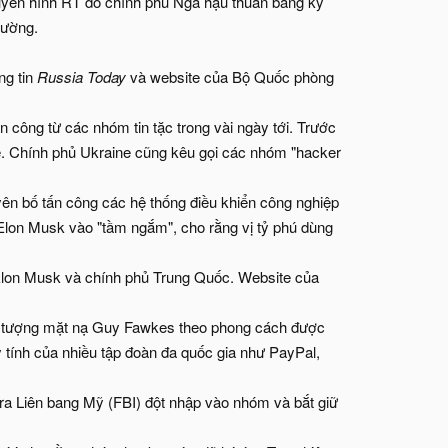
uyền hình RT do chính phủ Nga hậu thuẫn bằng kỹ
hường.
ng tin
Russia Today
và website của Bộ Quốc phòng
 công từ các nhóm tin tặc trong vài ngày tới. Trước
e. Chính phủ Ukraine cũng kêu gọi các nhóm "hacker
yên bố tấn công các hệ thống điều khiển công nghiệp
Elon Musk vào "tầm ngắm", cho rằng vị tỷ phú dùng
Elon Musk và chính phủ Trung Quốc. Website của
ểu tượng mặt nạ Guy Fawkes theo phong cách được
tính của nhiều tập đoàn đa quốc gia như PayPal,
ra Liên bang Mỹ (FBI) đột nhập vào nhóm và bắt giữ