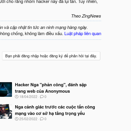
i cho rằng nhóm hacker này đã lụi tàn. Tuy nhiên,
Theo ZingNews
ận và cập nhật tin tức an ninh mạng hàng ngày.
phòng chống, không làm điều xấu.
Luật pháp liên quan
Bạn phải đăng nhập hoặc đăng ký để phản hồi tại đây.
Hacker Nga "phản công", đánh sập
trang web của Anonymous
N
18/04/2022
0
g
à
Nga cảnh giác trước các cuộc tấn công
y
mạng vào cơ sở hạ tầng trọng yếu
b
N
25/02/2022
0
ắ
g
t
à
đ