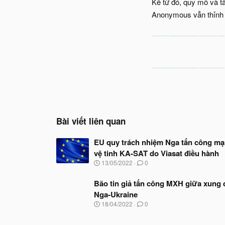
Kể từ đó, quy mô và t
Anonymous vẫn thỉnh t
Bài viết liên quan
EU quy trách nhiệm Nga tấn công m
vệ tinh KA-SAT do Viasat điều hành
N
13/05/2022
0
g
à
Bão tin giả tấn công MXH giữa xung 
y
Nga-Ukraine
b
ắ
N
18/04/2022
0
t
g
đ
à