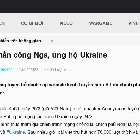
ÊN
CÓ GÌ MỚI
VIDEO
WARGAME
VINH
Nga - Ukraine và cuộc chiến trên không gian mạng
ấn công Nga, ủng hộ Ukraine
ID:0911
18/04/2022
2.695 Lượt xem
ếng tuyên bố đánh sập website kênh truyền hình RT do chính ph
er.
 lúc 4h50 ngày 25/2 (giờ Việt Nam), nhóm hacker Anonymous tuyên 
ir Putin phát động tấn công Ukraine ngày 24/2.
ính thức tham gia chiến tranh mạng chống lại chính phủ Nga" là nộ
và
#Ukraine
. Sau nhiều giờ, bài viết thu hút hơn 70.000 lượt thích và