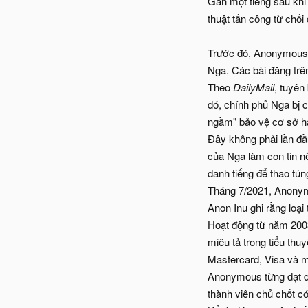
Gần một tiếng sau khi
thuật tấn công từ chối
Trước đó, Anonymous đ
Nga. Các bài đăng trê
Theo
DailyMail
, tuyên
đó, chính phủ Nga bị 
ngầm" bảo vệ cơ sở h
Đây không phải lần đầ
của Nga làm con tin n
danh tiếng để thao túng
Tháng 7/2021, Anonym
Anon Inu ghi rằng loại
Hoạt động từ năm 200
miêu tả trong tiểu thu
Mastercard, Visa và m
Anonymous từng đạt đỉ
thành viên chủ chốt có