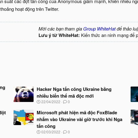
ần suất các đợt tấn công của Anonymous giảm mạnh, khiến nhiều ngườ
hoảng hoạt động trên Twitter.
Mời các bạn tham gia
Group WhiteHat
để thảo lu
Lưu ý từ WhiteHat:
Kiến thức an ninh mạng để 
ạng
Hacker Nga tấn công Ukraine bằng
nhiều biến thể mã độc mới
N
22/04/2022
0
g
à
đột
Microsoft phát hiện mã độc FoxBlade
y
nhắm vào Ukraine vài giờ trước khi Nga
b
tấn công
ắ
t
N
02/03/2022
0
đ
g