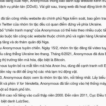
 bài đăng xuất hiện, Anonymous thông báo đánh sập website kênh tr
 dịch vụ phân tán (DDoS). Vài giờ sau, trang web đã hoạt động bình t
ã tấn công nhiều website do chính phủ Nga kiểm soát, bao gồm tra
n Twitter của nhóm tin tặc đều có quan điểm đứng về phía Ukraine.
 bố "chiến tranh mạng" của Anonymous có thể kéo theo nhiều cuộc tấn
cáo buộc tấn công các website thuộc chính phủ và ngân hàng Ukrain
ạ tầng và do thám quân đội Nga.
u Anonymous tuyên chiến. Ngày 15/2, nhóm tin tặc đăng tải video tu
ếu căng thẳng Ukraine leo thang. Tháng 6/2021, Anonymous đã đưa 
 thị trường tiền mã hóa, đặc biệt là Bitcoin.
ous tuyên bố ra mắt tiền mã hóa Anon Inu, dùng để cạnh tranh với 
 tiền này ra đời để ủng hộ các nhà tạm trú động vật.
3, Anonymous được xem là nhóm tin tặc lớn, nổi tiếng nhất. Lấy bi
yết và phim
V for Vendetta
, Anonymous đã tấn công vào hệ thống máy 
ột số thành phố lớn.
nh cao nổi tiếng vào cuối thập niên 2000. Đến năm 2011, Cục Điều t
 biệt danh LulzSec.