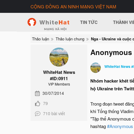
CỘNG ĐỒNG AN NINH MẠNG VIỆT NAM
TIN TỨC
THÀNH VI
Thảo luận
Thảo luận chung
Anonymous t
WhiteHat News #
WhiteHat News
#ID:0911
Nhóm hacker khét ti
VIP Members
hộ Ukraine trên Twitt
30/07/2014
79
Trong đoạn tweet đăng
khi Tổng thống Vladim
710 bài viết
"Tập thể Anonymous ch
hashtag
#Anonymous