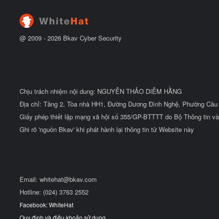
đ
ầ
u
@ 2009 -
2026
Bkav Cyber Security
Chịu trách nhiệm nội dung: NGUYỄN THẢO DIỄM HẰNG
Địa chỉ: Tầng 2, Tòa nhà HH1, Đường Dương Đình Nghệ, Phường Cầu 
Giấy phép thiết lập mạng xã hội số 355/GP-BTTTT do Bộ Thông tin và
Ghi rõ 'nguồn Bkav' khi phát hành lại thông tin từ Website này
Email:
whitehat@bkav.com
Hotline: (024) 3763 2552
Facebook: WhiteHat
Quy định và điều khoản sử dụng