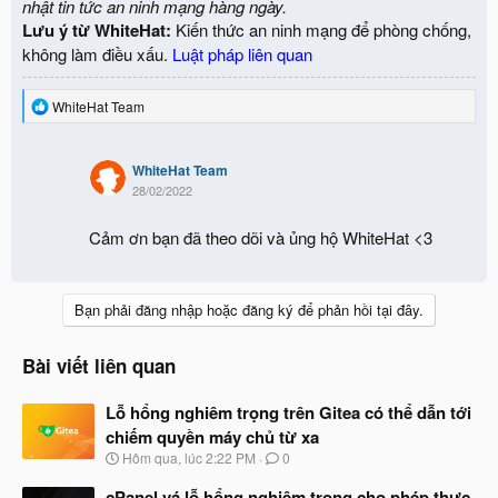
nhật tin tức an ninh mạng hàng ngày.
Lưu ý từ WhiteHat:
Kiến thức an ninh mạng để phòng chống,
không làm điều xấu.
Luật pháp liên quan
R
WhiteHat Team
e
a
c
WhiteHat Team
t
28/02/2022
i
o
n
Cảm ơn bạn đã theo dõi và ủng hộ WhiteHat <3
s
:
Bạn phải đăng nhập hoặc đăng ký để phản hồi tại đây.
Bài viết liên quan
Lỗ hổng nghiêm trọng trên Gitea có thể dẫn tới
chiếm quyền máy chủ từ xa
N
Hôm qua, lúc 2:22 PM
0
g
à
cPanel vá lỗ hổng nghiêm trọng cho phép thực