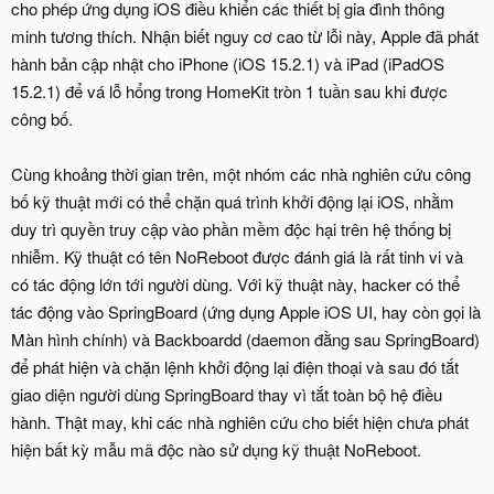
cho phép ứng dụng iOS điều khiển các thiết bị gia đình thông
minh tương thích. Nhận biết nguy cơ cao từ lỗi này, Apple đã phát
hành bản cập nhật cho iPhone (iOS 15.2.1) và iPad (iPadOS
15.2.1) để vá lỗ hổng trong HomeKit tròn 1 tuần sau khi được
công bố.
Cùng khoảng thời gian trên, một nhóm các nhà nghiên cứu công
bố kỹ thuật mới có thể chặn quá trình khởi động lại iOS, nhằm
duy trì quyền truy cập vào phần mềm độc hại trên hệ thống bị
nhiễm. Kỹ thuật có tên NoReboot được đánh giá là rất tinh vi và
có tác động lớn tới người dùng. Với kỹ thuật này, hacker có thể
tác động vào SpringBoard (ứng dụng Apple iOS UI, hay còn gọi là
Màn hình chính) và Backboardd (daemon đằng sau SpringBoard)
để phát hiện và chặn lệnh khởi động lại điện thoại và sau đó tắt
giao diện người dùng SpringBoard thay vì tắt toàn bộ hệ điều
hành. Thật may, khi các nhà nghiên cứu cho biết hiện chưa phát
hiện bất kỳ mẫu mã độc nào sử dụng kỹ thuật NoReboot.