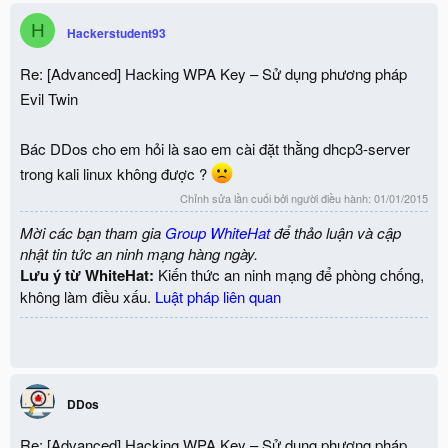
H
Hackerstudent93
Re: [Advanced] Hacking WPA Key – Sử dụng phương pháp
Evil Twin
Bác DDos cho em hỏi là sao em cài đặt thằng dhcp3-server
trong kali linux không được ?
Chỉnh sửa lần cuối bởi người điều hành:
01/01/2015
Mời các bạn tham gia
Group WhiteHat
để thảo luận và cập
nhật tin tức an ninh mạng hàng ngày.
Lưu ý từ WhiteHat:
Kiến thức an ninh mạng để phòng chống,
không làm điều xấu.
Luật pháp liên quan
DDos
Re: [Advanced] Hacking WPA Key – Sử dụng phương pháp