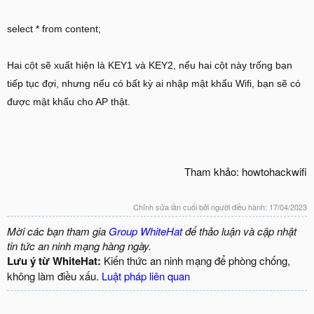
select * from content;
Hai cột sẽ xuất hiện là KEY1 và KEY2, nếu hai cột này trống bạn
tiếp tục đợi, nhưng nếu có bất kỳ ai nhập mật khẩu Wifi, bạn sẽ có
được mật khẩu cho AP thật.
Tham khảo: howtohackwifi
Chỉnh sửa lần cuối bởi người điều hành:
17/04/2023
Mời các bạn tham gia
Group WhiteHat
để thảo luận và cập nhật
tin tức an ninh mạng hàng ngày.
Lưu ý từ WhiteHat:
Kiến thức an ninh mạng để phòng chống,
không làm điều xấu.
Luật pháp liên quan