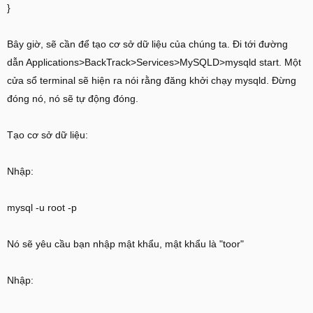
}
Bây giờ, sẽ cần để tạo cơ sở dữ liệu của chúng ta. Đi tới đường
dẫn Applications>BackTrack>Services>MySQLD>mysqld start. Một
cửa sổ terminal sẽ hiện ra nói rằng đăng khởi chạy mysqld. Đừng
đóng nó, nó sẽ tự động đóng.
Tạo cơ sở dữ liệu:
Nhập:
mysql -u root -p
Nó sẽ yêu cầu bạn nhập mật khẩu, mật khẩu là "toor"
Nhập: