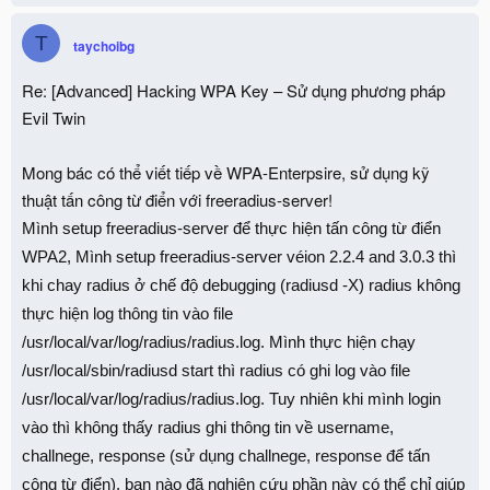
T
taychoibg
Re: [Advanced] Hacking WPA Key – Sử dụng phương pháp
Evil Twin
Mong bác có thể viết tiếp về WPA-Enterpsire, sử dụng kỹ
thuật tấn công từ điển với freeradius-server!
Mình setup freeradius-server để thực hiện tấn công từ điển
WPA2, Mình setup freeradius-server véion 2.2.4 and 3.0.3 thì
khi chay radius ở chế độ debugging (radiusd -X) radius không
thực hiện log thông tin vào file
/usr/local/var/log/radius/radius.log. Mình thực hiện chạy
/usr/local/sbin/radiusd start thì radius có ghi log vào file
/usr/local/var/log/radius/radius.log. Tuy nhiên khi mình login
vào thì không thấy radius ghi thông tin về username,
challnege, response (sử dụng challnege, response để tấn
công từ điển). bạn nào đã nghiên cứu phần này có thể chỉ giúp