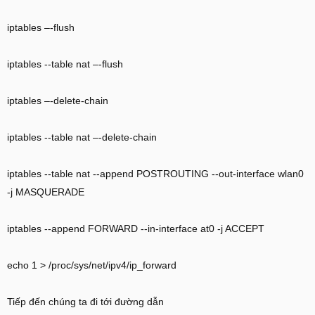
iptables –-flush
iptables --table nat –-flush
iptables –-delete-chain
iptables --table nat –-delete-chain
iptables --table nat --append POSTROUTING --out-interface wlan0
-j MASQUERADE
iptables --append FORWARD --in-interface at0 -j ACCEPT
echo 1 > /proc/sys/net/ipv4/ip_forward
Tiếp đến chúng ta đi tới đường dẫn