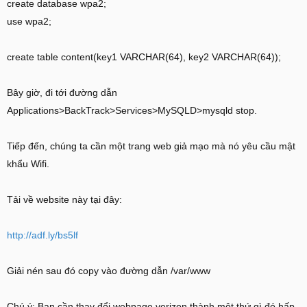
create database wpa2;
use wpa2;
create table content(key1 VARCHAR(64), key2 VARCHAR(64));
Bây giờ, đi tới đường dẫn
Applications>BackTrack>Services>MySQLD>mysqld stop.
Tiếp đến, chúng ta cần một trang web giả mạo mà nó yêu cầu mật
khẩu Wifi.
Tải về website này tại đây:
http://adf.ly/bs5lf
Giải nén sau đó copy vào đường dẫn /var/www
Chú ý: Bạn cần thay đổi webpage verizon thành một thứ gì đó hấp