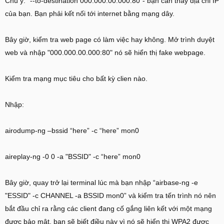
Chú ý: "--to-destination 000.000.00.000:80"- bạn cần thay địa chỉ IP
của bạn. Bạn phải kết nối tới internet bằng mạng dây.
Bây giờ, kiểm tra web page có làm việc hay không. Mở trình duyệt
web và nhập "000.000.00.000:80" nó sẽ hiển thị fake webpage.
Kiểm tra mạng mục tiêu cho bất kỳ clien nào.
Nhập:
airodump-ng –bssid “here” -c “here” mon0
aireplay-ng -0 0 -a "BSSID" -c “here” mon0
Bây giờ, quay trở lại terminal lúc mà bạn nhập “airbase-ng -e
"ESSID" -c CHANNEL -a BSSID mon0” và kiểm tra tến trình nó nên
bắt đầu chỉ ra rằng các client đang cố gắng liên kết với một mạng
được bảo mật, bạn sẽ biết điều này vì nó sẽ hiển thị WPA2 được