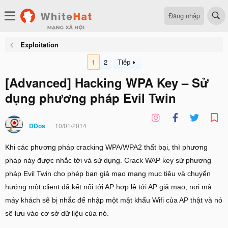
Đăng nhập
Exploitation
1
2
Tiếp
[Advanced] Hacking WPA Key – Sử
dụng phương pháp Evil Twin
DDos
10/01/2014
Khi các phương pháp cracking WPA/WPA2 thất bại, thì phương
pháp này được nhắc tới và sử dụng. Crack WAP key sử phương
pháp Evil Twin cho phép bạn giả mạo mạng mục tiêu và chuyển
hướng một client đã kết nối tới AP hợp lệ tới AP giả mạo, nơi mà
máy khách sẽ bị nhắc để nhập một mật khẩu Wifi của AP thật và nó
sẽ lưu vào cơ sở dữ liệu của nó.