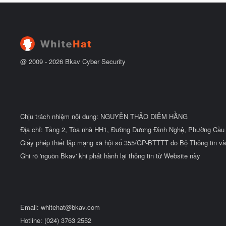
h
ắ
u
t
ẻ
đ
ầ
u
@ 2009 -
2026
Bkav Cyber Security
Chịu trách nhiệm nội dung: NGUYỄN THẢO DIỄM HẰNG
Địa chỉ: Tầng 2, Tòa nhà HH1, Đường Dương Đình Nghệ, Phường Cầu 
Giấy phép thiết lập mạng xã hội số 355/GP-BTTTT do Bộ Thông tin và
Ghi rõ 'nguồn Bkav' khi phát hành lại thông tin từ Website này
Email:
whitehat@bkav.com
Hotline: (024) 3763 2552