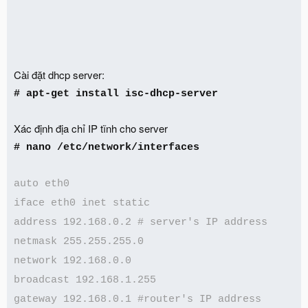
Cài đặt dhcp server:
# apt-get install isc-dhcp-server
Xác định địa chỉ IP tĩnh cho server
# nano /etc/network/interfaces
auto eth0
iface eth0 inet static
address 192.168.0.2 # server's IP address
netmask 255.255.255.0
network 192.168.0.0
broadcast 192.168.1.255
gateway 192.168.0.1 #router's IP address