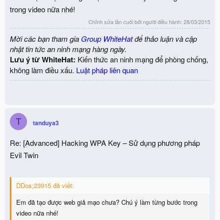
trong video nữa nhé!
Chỉnh sửa lần cuối bởi người điều hành:
28/03/2015
Mời các bạn tham gia
Group WhiteHat
để thảo luận và cập
nhật tin tức an ninh mạng hàng ngày.
Lưu ý từ WhiteHat:
Kiến thức an ninh mạng để phòng chống,
không làm điều xấu.
Luật pháp liên quan
T
tanduya3
Re: [Advanced] Hacking WPA Key – Sử dụng phương pháp
Evil Twin
DDos;23915 đã viết:
Em đã tạo được web giả mạo chưa? Chú ý làm từng bước trong
video nữa nhé!