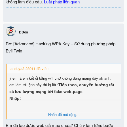
không làm điều xấu.
Luật pháp liên quan
DDos
Re: [Advanced] Hacking WPA Key – Sử dụng phương pháp
Evil Twin
tanduya3;23911 đã viết:
ý em là em kết ối bằng wifi chớ không dùng mạng dây ak anh.
em làm tới lệnh này thì bị lỗi "
Tiếp theo, chuyển hướng tất
cả lưu lượng mạng tới fake web-page.
Nhập:
Nhấn để mở rộng...
iptables -t nat -A PREROUTING -p tcp --dport 80 -j DNAT
Em đã tạo được web giả mạo chưa? Chú ý làm từng bước
--to-destination 000.000.00.000:80"