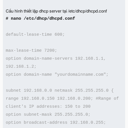
Cấu hình thiết lập dhcp server tại /etc/dhcp/dhcpd.conf
# nano /etc/dhcp/dhcpd.conf
default-lease-time 600;
max-lease-time 7200;
option domain-name-servers 192.168.1.1,
192.168.1.2;
option domain-name "yourdomainname.com";
subnet 192.168.0.0 netmask 255.255.255.0 {
range 192.168.0.150 192.168.0.200; #Range of
client's IP addresses: 150 to 200
option subnet-mask 255.255.255.0;
option broadcast-address 192.168.0.255;