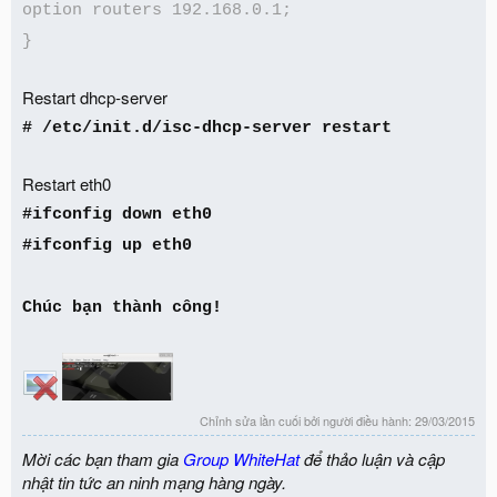
option routers 192.168.0.1;
}
Restart dhcp-server
# /etc/init.d/isc-dhcp-server restart
Restart eth0
#ifconfig down eth0
#ifconfig up eth0
Chúc bạn thành công!
Chỉnh sửa lần cuối bởi người điều hành:
29/03/2015
Mời các bạn tham gia
Group WhiteHat
để thảo luận và cập
nhật tin tức an ninh mạng hàng ngày.