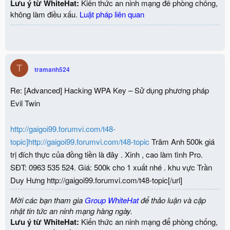
Lưu ý từ WhiteHat:
Kiến thức an ninh mạng để phòng chống,
không làm điều xấu.
Luật pháp liên quan
T
tramanh524
Re: [Advanced] Hacking WPA Key – Sử dụng phương pháp
Evil Twin
http://gaigoi99.forumvi.com/t48-
topic]http://gaigoi99.forumvi.com/t48-topic
Trâm Anh 500k giá
trị đích thực của đồng tiền là đây . Xinh , cao làm tình Pro.
SĐT: 0963 535 524. Giá: 500k cho 1 xuất nhé . khu vực Trần
Duy Hưng http://gaigoi99.forumvi.com/t48-topic[/url]
Mời các bạn tham gia
Group WhiteHat
để thảo luận và cập
nhật tin tức an ninh mạng hàng ngày.
Lưu ý từ WhiteHat:
Kiến thức an ninh mạng để phòng chống,