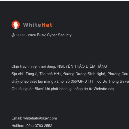
y
ầ
b
u
ắ
t
đ
ầ
u
@ 2009 -
2026
Bkav Cyber Security
Chịu trách nhiệm nội dung: NGUYỄN THẢO DIỄM HẰNG
Địa chỉ: Tầng 2, Tòa nhà HH1, Đường Dương Đình Nghệ, Phường Cầu 
Giấy phép thiết lập mạng xã hội số 355/GP-BTTTT do Bộ Thông tin và
Ghi rõ 'nguồn Bkav' khi phát hành lại thông tin từ Website này
Email:
whitehat@bkav.com
Hotline: (024) 3763 2552