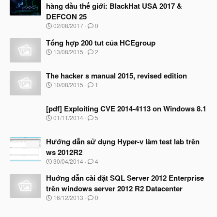
hàng đầu thế giới: BlackHat USA 2017 &
DEFCON 25
N
02/08/2017
0
g
à
Tổng hợp 200 tut của HCEgroup
y
N
13/08/2015
2
b
g
ắ
à
t
The hacker s manual 2015, revised edition
y
đ
b
N
10/08/2015
1
ầ
ắ
g
u
t
à
đ
[pdf] Exploiting CVE 2014-4113 on Windows 8.1
y
ầ
b
N
01/11/2014
5
u
ắ
g
t
à
đ
Hướng dẫn sử dụng Hyper-v làm test lab trên
y
ầ
b
ws 2012R2
u
ắ
N
30/04/2014
4
t
g
đ
à
Huớng dẫn cài đặt SQL Server 2012 Enterprise
ầ
y
u
trên windows server 2012 R2 Datacenter
b
N
16/12/2013
0
ắ
g
t
à
đ