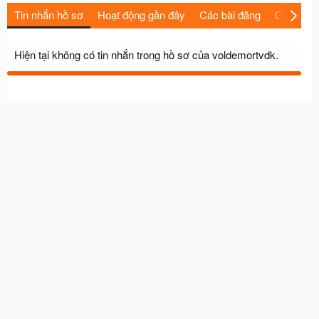
Tin nhắn hồ sơ
Hoạt động gần đây
Các bài đăng
Giới thiệu
Hiện tại không có tin nhắn trong hồ sơ của voldemortvdk.