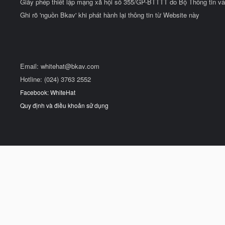
Giấy phép thiết lập mạng xã hội số 355/GP-BTTTT do Bộ Thông tin và
Ghi rõ 'nguồn Bkav' khi phát hành lại thông tin từ Website này
Email:
whitehat@bkav.com
Hotline: (024) 3763 2552
Facebook: WhiteHat
Quy định và điều khoản sử dụng